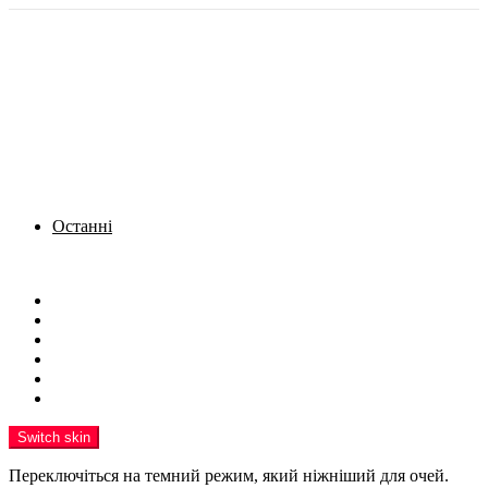
Останні
Menu
Новини
Політика
Кримінал
Фото
Надіслати новину
Реклама на сайті
Switch skin
Переключіться на темний режим, який ніжніший для очей.