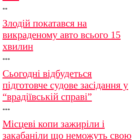
**
Злодій покатався на
викраденому авто всього 15
хвилин
***
Сьогодні відбудеться
підготовче судове засідання у
“врадіївській справі”
***
Місцеві копи зажиріли і
закабаніли що неможуть свою