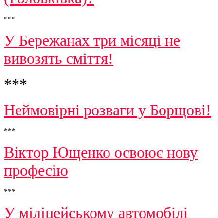
***
У Бережанах три місяці не
вивозять сміття!
***
Неймовірні розваги у Борщові!
***
Віктор Ющенко освоює нову
професію
***
У міліцейському автомобілі