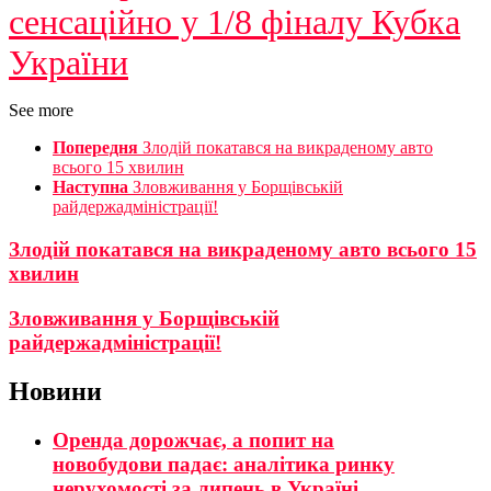
сенсаційно у 1/8 фіналу Кубка
України
See more
Попередня
Злодій покатався на викраденому авто
всього 15 хвилин
Наступна
Зловживання у Борщівській
райдержадміністрації!
Злодій покатався на викраденому авто всього 15
хвилин
Зловживання у Борщівській
райдержадміністрації!
Новини
Оренда дорожчає, а попит на
новобудови падає: аналітика ринку
нерухомості за липень в Україні