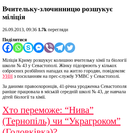
Вчительку-злочинницю розшукує
міліція
26.09.2013, 09:36
1.7k
перегляди
Поділитися
Міліція Криму розшукує колишню вчительку хімії та біології
школи № 43 у Севастополі. Жінку підозрюють у кількох
озброєних розбійних нападах на житло городян, повідомляє
УНН
з посиланням на прес-службу УМВС у Севастополі.
За даними правоохоронців, 41-річна уродженка Севастополя
раніше працювала в міській середній школі № 43, де навчала
дітей біології та хімії.
Хто переможе: “Нива”
(Тернопіль) чи “Украгроком”
(Головківка)?