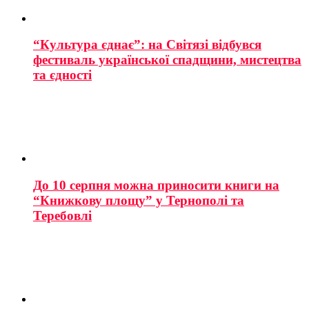
“Культура єднає”: на Світязі відбувся
фестиваль української спадщини, мистецтва
та єдності
До 10 серпня можна приносити книги на
“Книжкову площу” у Тернополі та
Теребовлі