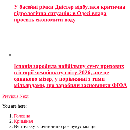
У басейні річки Дністер відбулася критична
гідрологічна ситуація: в Одесі влада
просить економити воду
Іспанія заробила найбільшу суму призових
в історії чемпіонату світу-2026, але це
однаково мізер, у порівнянні з тими
мільярдами, що заробили засновники ФІФА
Previous
Next
You are here:
Головна
Кримінал
Вчительку-злочинницю розшукує міліція