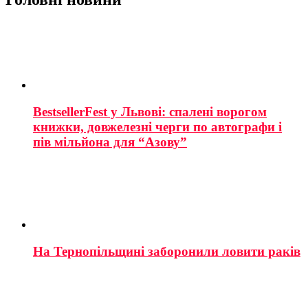
BestsellerFest у Львові: спалені ворогом
книжки, довжелезні черги по автографи і
пів мільйона для “Азову”
На Тернопільщині заборонили ловити раків