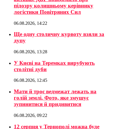
підозру колишньому керівнику
логістики Повітряних Сил
06.08.2026, 14:22
Ще одну столичну курвоту взяли за
дупу
06.08.2026, 13:28
У Києві на Теремках вирубують
столітні дуби
06.08.2026, 12:45
Мати й троє ведмежат лежать на
голій землі. Фото, яке змушує
зупинитися й придивитися
06.08.2026, 09:22
12 серпня у Тернополі можна буде