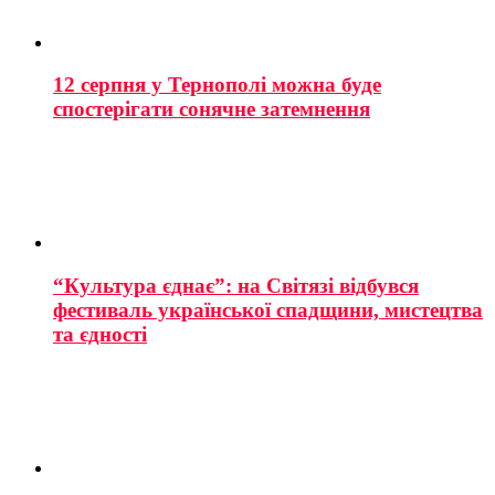
12 серпня у Тернополі можна буде
спостерігати сонячне затемнення
“Культура єднає”: на Світязі відбувся
фестиваль української спадщини, мистецтва
та єдності