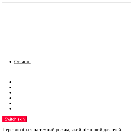
Останні
Menu
Новини
Політика
Кримінал
Фото
Надіслати новину
Реклама на сайті
Switch skin
Переключіться на темний режим, який ніжніший для очей.