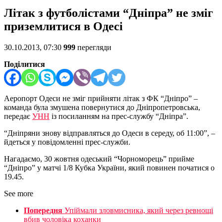
Літак з футболістами “Дніпра” не зміг
приземлитися в Одесі
30.10.2013, 07:30
999
перегляди
Поділитися
Аеропорт Одеси не зміг прийняти літак з ФК “Дніпро” –
команда була змушена повернутися до Дніпропетровська,
передає
УНН
із посиланням на прес-службу “Дніпра”.
“Дніпряни знову відправляться до Одеси в середу, об 11:00”, –
йдеться у повідомленні прес-служби.
Нагадаємо, 30 жовтня одеський “Чорноморець” прийме
“Дніпро” у матчі 1/8 Кубка України, який повинен початися о
19.45.
See more
Попередня
Упіймали зловмисника, який через ревнощі
вбив чоловіка коханки