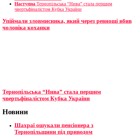
Наступна
Тернопільська “Нива” стала першим
чвертьфіналістом Кубка України
Упіймали зловмисника, який через ревнощі вбив
чоловіка коханки
Тернопільська “Нива” стала першим
чвертьфіналістом Кубка України
Новини
Шахраї ошукали пенсіонера з
Тернопільщини під приводом