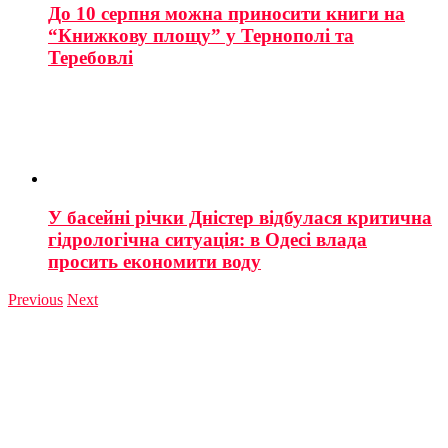
До 10 серпня можна приносити книги на
“Книжкову площу” у Тернополі та
Теребовлі
У басейні річки Дністер відбулася критична
гідрологічна ситуація: в Одесі влада
просить економити воду
Previous
Next