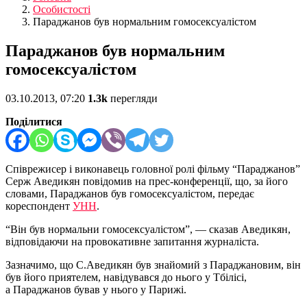
Особистості
Параджанов був нормальним гомосексуалістом
Параджанов був нормальним
гомосексуалістом
03.10.2013, 07:20
1.3k
перегляди
Поділитися
Співрежисер і виконавець головної ролі фільму “Параджанов”
Серж Аведикян повідомив на прес-конференції, що, за його
словами, Параджанов був гомосексуалістом, передає
кореспондент
УНН
.
“Він був нормальни гомосексуалістом”, — сказав Аведикян,
відповідаючи на провокативне запитання журналіста.
Зазначимо, що С.Аведикян був знайомий з Параджановим, він
був його приятелем, навідувався до нього у Тбілісі,
а Параджанов бував у нього у Парижі.