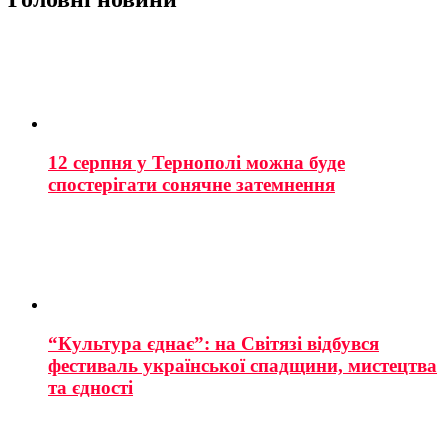
12 серпня у Тернополі можна буде
спостерігати сонячне затемнення
“Культура єднає”: на Світязі відбувся
фестиваль української спадщини, мистецтва
та єдності