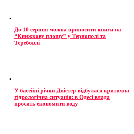
До 10 серпня можна приносити книги на
“Книжкову площу” у Тернополі та
Теребовлі
У басейні річки Дністер відбулася критична
гідрологічна ситуація: в Одесі влада
просить економити воду