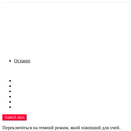
Останні
Menu
Новини
Політика
Кримінал
Фото
Надіслати новину
Реклама на сайті
Switch skin
Переключіться на темний режим, який ніжніший для очей.