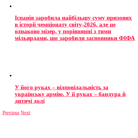
Іспанія заробила найбільшу суму призових
в історії чемпіонату світу-2026, але це
однаково мізер, у порівнянні з тими
мільярдами, що заробили засновники ФІФА
У його руках – відповідальність за
українську армію. У її руках – бандура й
дитячі долі
Previous
Next