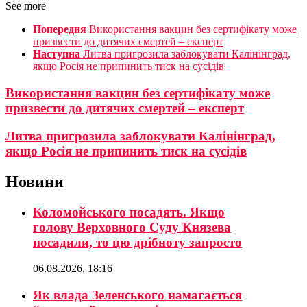
See more
Попередня
Використання вакцин без сертифікату може
призвести до дитячих смертей – експерт
Наступна
Литва пригрозила заблокувати Калінінград,
якщо Росія не припинить тиск на сусідів
Використання вакцин без сертифікату може
призвести до дитячих смертей – експерт
Литва пригрозила заблокувати Калінінград,
якщо Росія не припинить тиск на сусідів
Новини
Коломойського посадять. Якщо
голову Верховного Суду Князева
посадили, то цю дрібноту запросто
06.08.2026, 18:16
Як влада Зеленського намагається