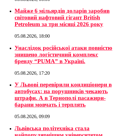
Майже 6 мільярдів доларів заробив
світовий нафтовий гігант British
Petroleum за три місяці 2026 року
05.08.2026, 18:00
Унаслідок російської атаки повністю
знищено логістичний комплекс
бренду “PUMA” в Україні.
05.08.2026, 17:20
У Львові перевірили кондиціонери в
автобусах: на порушників чекають
штрафи. А в Тернополі пасажири-
барани мовчать і терплять
05.08.2026, 09:09
Львівська політехніка стала
найпопулярнішим університетом