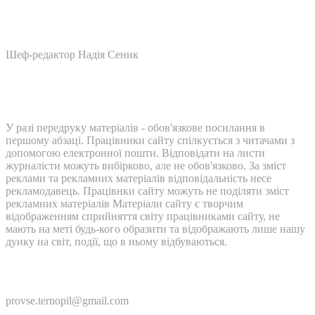
Шеф-редактор Надія Сеник
У разі передруку матеріалів - обов'язкове посилання в
першому абзаці. Працівники сайту спілкується з читачами з
допомогою електронної пошти. Відповідати на листи
журналісти можуть вибірково, але не обов'язково. За зміст
реклами та рекламних матеріалів відповідальність несе
рекламодавець. Працівнки сайту можуть не поділяти зміст
рекламних матеріалів Матеріали сайту є творчим
відображенням сприйняття світу працівниками сайту, не
мають на меті будь-кого образити та відображають лише нашу
дуику на світ, події, що в ньому відбуваються.
Контакти:
provse.ternopil@gmail.com