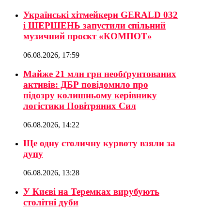
Українські хітмейкери GERALD 032
і ШЕРШЕНЬ запустили спільний
музичний проєкт «КОМПОТ»
06.08.2026, 17:59
Майже 21 млн грн необґрунтованих
активів: ДБР повідомило про
підозру колишньому керівнику
логістики Повітряних Сил
06.08.2026, 14:22
Ще одну столичну курвоту взяли за
дупу
06.08.2026, 13:28
У Києві на Теремках вирубують
столітні дуби