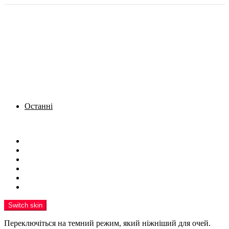
Останні
Menu
Новини
Політика
Кримінал
Фото
Надіслати новину
Реклама на сайті
Switch skin
Переключіться на темний режим, який ніжніший для очей.