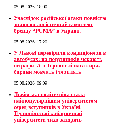
05.08.2026, 18:00
Унаслідок російської атаки повністю
знищено логістичний комплекс
бренду “PUMA” в Україні.
05.08.2026, 17:20
У Львові перевірили кондиціонери в
автобусах: на порушників чекають
штрафи. А в Тернополі пасажири-
барани мовчать і терплять
05.08.2026, 09:09
Львівська політехніка стала
найпопулярнішим університетом
серед вступників в Україні.
Тернопільські хабарницькі
університети тихо заздрять