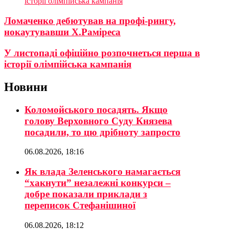
історії олімпійська кампанія
Ломаченко дебютував на профі-рингу,
нокаутувавши Х.Раміреса
У листопаді офіційно розпочнеться перша в
історії олімпійська кампанія
Новини
Коломойського посадять. Якщо
голову Верховного Суду Князева
посадили, то цю дрібноту запросто
06.08.2026, 18:16
Як влада Зеленського намагається
“хакнути” незалежні конкурси –
добре показали приклади з
переписок Стефанішиної
06.08.2026, 18:12