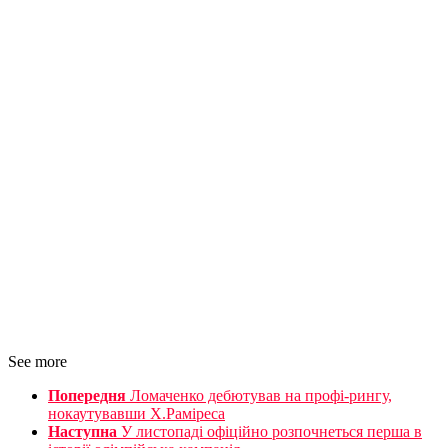
See more
Попередня
Ломаченко дебютував на профі-рингу,
нокаутувавши Х.Раміреса
Наступна
У листопаді офіційно розпочнеться перша в