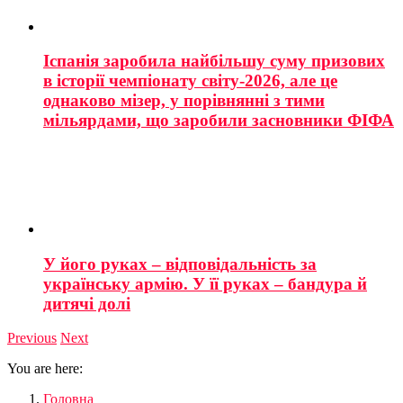
Іспанія заробила найбільшу суму призових
в історії чемпіонату світу-2026, але це
однаково мізер, у порівнянні з тими
мільярдами, що заробили засновники ФІФА
У його руках – відповідальність за
українську армію. У її руках – бандура й
дитячі долі
Previous
Next
You are here:
Головна