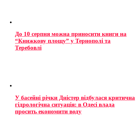
До 10 серпня можна приносити книги на
“Книжкову площу” у Тернополі та
Теребовлі
У басейні річки Дністер відбулася критична
гідрологічна ситуація: в Одесі влада
просить економити воду