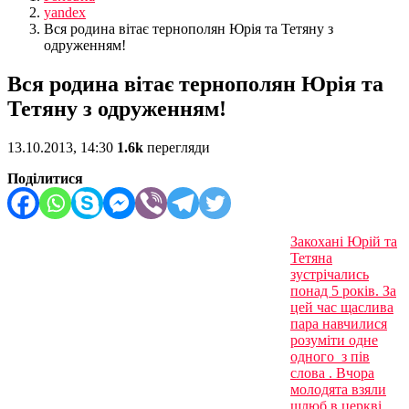
yandex
Вся родина вітає тернополян Юрія та Тетяну з
одруженням!
Вся родина вітає тернополян Юрія та
Тетяну з одруженням!
13.10.2013, 14:30
1.6k
перегляди
Поділитися
Закохані Юрій та
Тетяна
зустрічались
понад 5 років. За
цей час щаслива
пара навчилися
розуміти одне
одного з пів
слова . Вчора
молодята взяли
шлюб в церкві