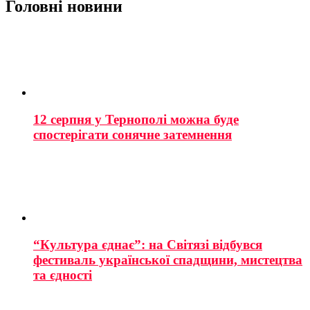
Головні новини
12 серпня у Тернополі можна буде
спостерігати сонячне затемнення
“Культура єднає”: на Світязі відбувся
фестиваль української спадщини, мистецтва
та єдності