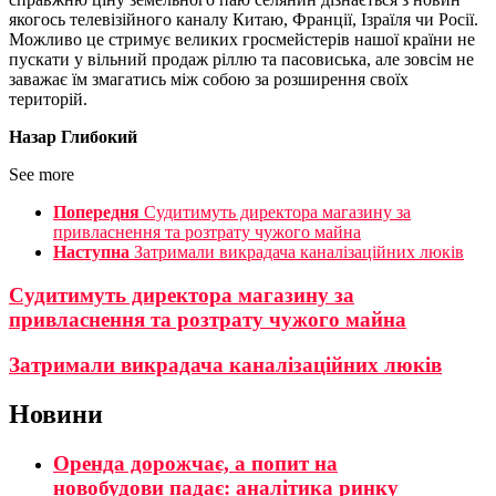
якогось телевізійного каналу Китаю, Франції, Ізраїля чи Росії.
Можливо це стримує великих гросмейстерів нашої країни не
пускати у вільний продаж ріллю та пасовиська, але зовсім не
заважає їм змагатись між собою за розширення своїх
територій.
Назар Глибокий
See more
Попередня
Cудитимуть директора магазину за
привласнення та розтрату чужого майна
Наступна
Затримали викрадача каналізаційних люків
Cудитимуть директора магазину за
привласнення та розтрату чужого майна
Затримали викрадача каналізаційних люків
Новини
Оренда дорожчає, а попит на
новобудови падає: аналітика ринку