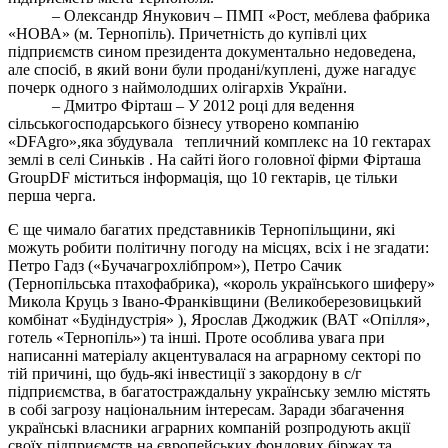
– Олександр Янукович – ПМП «Рост, меблева фабрика
«НОВА» (м. Тернопіль). Причетність до купівлі цих
підприємств сином президента документально недоведена,
але спосіб, в який вони були продані/куплені, дуже нагадує
почерк одного з наймолодших олігархів України.
– Дмитро Фірташ – У 2012 році для ведення
сільськогосподарського бізнесу утворено компанію
«
DF
Agro
»,яка збудувала
тепличний комплекс на 10 гектарах
землі в селі Синьків . На сайті його головної фірми Фірташа
Group
DF
міститься інформація, що 10 гектарів, це тільки
перша черга.
Є ще чимало багатих представників Тернопільщини, які
можуть робити політичну погоду на місцях, всіх і не згадати:
Петро Гадз («Бучачагрохлібпром»), Петро Сачик
(Тернопільська птахофабрика), «король українського шиферу»
Микола Круць з Івано-Франківщини (Великоберезовицький
комбінат «Будіндустрія» ), Ярослав Джоджик (ВАТ «Опілля»,
готель «Тернопіль») та інші. Проте особлива увага при
написанні матеріалу акцентувалася на аграрному секторі по
тій причині, що будь-які інвестиції з закордону в с/г
підприємства, в багатостраждальну українську землю містять
в собі загрозу національним інтересам. Заради збагачення
українські власники аграрних компаній розпродують акції
своїх підприємств на європейських фондових біржах та