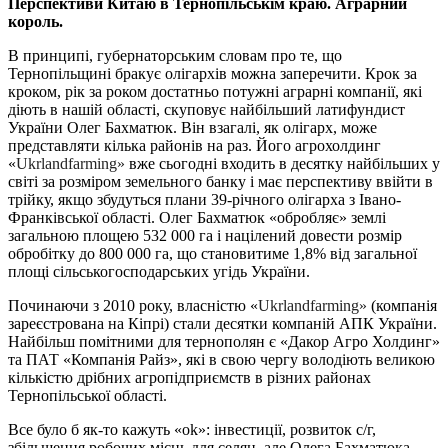
Перспективи Китаю в Тернопільськім краю. Аграрний
король.
В принципі, губернаторським словам про те, що
Тернопільщині бракує олігархів можна заперечити. Крок за
кроком, рік за роком достатньо потужні аграрні компанії, які
діють в нашій області, скуповує найбільший латифундист
України Олег Бахматюк. Він взагалі, як олігарх, може
представляти кілька районів на раз. Його агрохолдинг
«
Ukrlandfarming
»
вже сьогодні входить в десятку найбільших у
світі за розміром земельного банку і має перспективу ввійти в
трійку, якщо збудуться плани 39-річного олігарха з Івано-
Франківської області. Олег Бахматюк «обробляє» землі
загальною площею 532 000 га і націлений довести розмір
обробітку до 800 000 га, що становитиме 1,8% від загальної
площі сільськогосподарських угідь України.
Починаючи з 2010 року, власністю «
Ukrlandfarming
»
(компанія
зареєстрована на Кіпрі) стали десятки компаній АПК України.
Найбільш помітними для тернополян є «Дакор Агро Холдинг»
та ПАТ «Компанія Райз», які в свою чергу володіють великою
кількістю дрібних агропідприємств в різних районах
Тернопільської області.
Все було б як-то кажуть «
ok
»: інвестиції, розвиток с/г,
збільшення робочих місць для селян, але Олега Бахматюка