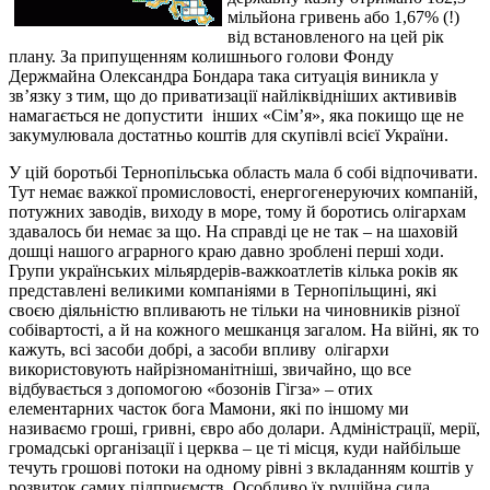
мільйона гривень або 1,67%
(!)
від встановленого на цей рік
плану.
За припущенням колишнього голови Фонду
Держмайна Олександра Бондара така ситуація виникла у
зв’язку з тим, що до приватизації найліквідніших актививів
намагається не допустити
інших «Сім’я», яка покищо ще не
закумулювала достатньо коштів для скупівлі всієї України.
У цій боротьбі Тернопільська область мала б собі відпочивати.
Тут немає важкої промисловості, енергогенеруючих компаній,
потужних заводів, виходу в море, тому й боротись олігархам
здавалось би немає за що. На справді це не так – на шаховій
дошці нашого аграрного краю давно зроблені перші ходи.
Групи українських мільярдерів-важкоатлетів кілька років як
представлені великими компаніями в Тернопільщині, які
своєю діяльністю впливають не тільки на чиновників різної
собівартості, а й на кожного мешканця загалом. На війні, як то
кажуть, всі засоби добрі, а засоби впливу
олігархи
використовують найрізноманітніші, звичайно, що все
відбувається з допомогою «бозонів Гігза» – отих
елементарних часток бога Мамони, які по іншому ми
називаємо гроші, гривні, євро або долари. Адміністрації, мерії,
громадські організації і церква – це ті місця, куди найбільше
течуть грошові потоки на одному рівні з вкладанням коштів у
розвиток самих підприємств. Особливо їх рушійна сила