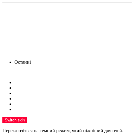
Останні
Menu
Новини
Політика
Кримінал
Фото
Надіслати новину
Реклама на сайті
Switch skin
Переключіться на темний режим, який ніжніший для очей.