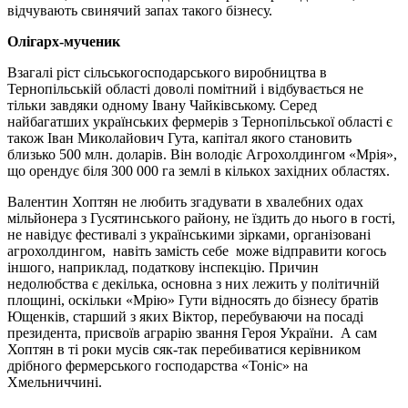
відчувають свинячий запах такого бізнесу.
Олігарх-мученик
Взагалі ріст сільськогосподарського виробництва в
Тернопільській області доволі помітний і відбувається не
тільки завдяки одному Івану Чайківському. Серед
найбагатших українських фермерів з Тернопільської області є
також Іван Миколайович Гута, капітал якого становить
близько 500 млн. доларів. Він володіє Агрохолдингом «Мрія»,
що орендує біля 300 000 га землі в кількох західних областях.
Валентин Хоптян не любить згадувати в хвалебних одах
мільйонера з Гусятинського району, не їздить до нього в гості,
не навідує фестивалі з українськими зірками, організовані
агрохолдингом,
навіть замість себе
може відправити когось
іншого, наприклад, податкову інспекцію. Причин
недолюбства є декілька, основна з них лежить у політичній
площині, оскільки «Мрію» Гути відносять до бізнесу братів
Ющенків, старший з яких Віктор, перебуваючи на посаді
президента, присвоїв аграрію звання Героя України.
А сам
Хоптян в ті роки мусів сяк-так перебиватися керівником
дрібного фермерського господарства «Тоніс» на
Хмельниччині.