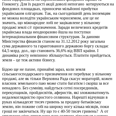
Гонконгу. Для їх радості акції доволі непогано
котируються на
фондових площадках, приносячи мільйонні прибутки
українським олігархам. Так, на сьогоднішній день іноземцям
не можна володіти українським чорноземом, але це не
значить, що міжнародне лобі не зацікавлене у вільному
продажі землі с/г призначення. Заради величезних кредитів
українська влада неодноразово йшла на поступки
інтернаціональним фінансовим структурам. За даними
Міністерства фінансів станом на 31.12.2012 року загальна
сума державного та гарантованого державою боргу складає
64,5 млрд. дол., що становить 36,6% від ВВП країни. І
динаміка росту невпинно збільшується. Платити прийдеться,
земля – це теж активи бізнесу.
Бідою ще не пахне, принаймі зараз, коли земля
сільськогосподарського призначення не перебуває у вільному
продажі, але як тільки Верховна Рада скасує мораторій, кожен
власник земельного паю може стати багатієм і скоріш за все
ненадовго. Без сумніву, найдуться сотні посередників,
перекупщиків, пройдисвітів, аферистів, які зловживатимуть
недалекоглядністю простого селянина. Нарешті відчувши в
руках кількадесят тисяч гривень за продану батьківську
землю, він поживе собі на широку ногу кілька місяців, поки
гроші не закінчаться. Ну що то є 40-50 тисяч гривень?
А от
справжню ціну земельного паю селянин дізнається з новин