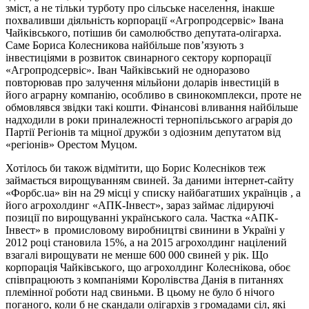
зміст, а не тільки турботу про сільське населення, інакше
похваливши діяльність корпорації «Агропродсервіс» Івана
Чайківського, потішив би самолюбство депутата-олігарха.
Саме Бориса Колесникова найбільше пов’язують з
інвестиціями в розвиток свинарного сектору корпорації
«Агропродсервіс». Іван Чайківський не одноразово
повторював про залучення мільйони доларів інвестицій в
його аграрну компанію, особливо в свинокомплекси, проте не
обмовлявся звідки такі кошти. Фінансові вливання найбільше
надходили в роки приналежності тернопільського аграрія до
Партії Регіонів та міцної дружби з одіозним депутатом від
«регіонів» Орестом Муцом.
Хотілось би також відмітити, що Борис Колесніков теж
займається вирощуванням свиней. За даними інтернет-сайту
«Форбс.
ua
» він на 29 місці у списку найбагатших українців
, а
його агрохолдинг «АПК-Інвест», зараз займає лідируючі
позиції по вирощуванні українського сала. Частка «АПК-
Інвест» в
промисловому виробництві свинини в Україні у
2012 році становила 15%, а на 2015 агрохолдинг націлений
взагалі вирощувати не менше 600 000 свиней у рік. Що
корпорація Чайківського, що агрохолдинг Колеснікова, обоє
співпрацюють з компаніями Королівства Данія в питаннях
племінної роботи над свиньми. В цьому не було б нічого
поганого, коли б не скандали олігархів з громадами сіл, які