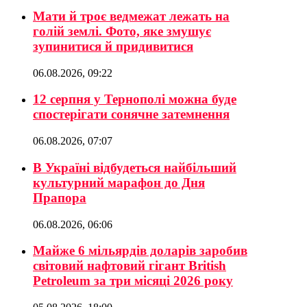
Мати й троє ведмежат лежать на
голій землі. Фото, яке змушує
зупинитися й придивитися
06.08.2026, 09:22
12 серпня у Тернополі можна буде
спостерігати сонячне затемнення
06.08.2026, 07:07
В Україні відбудеться найбільший
культурний марафон до Дня
Прапора
06.08.2026, 06:06
Майже 6 мільярдів доларів заробив
світовий нафтовий гігант British
Petroleum за три місяці 2026 року