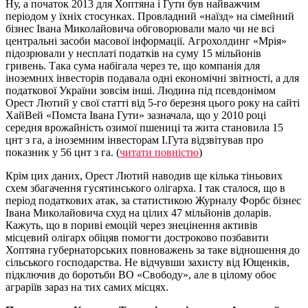
Ну, а початок 2013 для Хоптяна і Гути був найважчим
періодом у їхніх стосунках. Провладний «наїзд» на сімейний
бізнес Івана Миколайовича обговорювали мало чи не всі
центральні засоби масової інформації. Агрохолдинг «Мрія»
підозрювали у несплаті податків на суму 15 мільйонів
гривень. Така сума набігала через те, що компанія для
іноземних інвесторів подавала одні економічні звітності, а для
податкової України зовсім інші. Людина під псевдонімом
Орест Лютий у свої статті від 5-го березня цього року на сайті
ХайВей «Помста Івана Гути» зазначала, що у
2010 році
середня врожайність озимої пшениці та жита становила 15
цнт з га, а іноземним інвесторам І.Гута відзвітував про
показник у 56 цнт з га.
(
читати повністю
)
Крім цих даних, Орест Лютий наводив ще кілька тіньових
схем збагачення гусятинського олігарха. І так сталося, що в
період податкових атак, за статистикою Журналу Форбс бізнес
Івана Миколайовича схуд на цілих 47 мільйонів доларів.
Кажуть, що в пориві емоцій через знецінення активів
місцевий олігарх обіцяв помогти достроково позбавити
Хоптяна губернаторських повноважень за таке відношення до
сільського господарства. Не відчувши захисту від Ющенків,
підключив до боротьби ВО «Свободу», але в цілому обоє
аграріїв зараз на тих самих місцях.