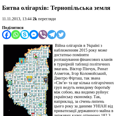
Битва олігархів: Тернопільська земля
11.11.2013, 13:44
2k
перегляди
Поділитися
Війна олігархів в Україні з
наближенням 2015 року може
достатньо поміняти
розташування фінансових кланів
в турнірній таблиці політичних
змагань. Віктор Пінчук, Ринат
Ахметов, Ігор Коломойський,
Дмитро Фірташ, так звана
«Сім’я» та ще кілька олігархічних
груп ведуть невидиму боротьбу
між собою, яка видимо руйнує
українську економіку. Так,
наприклад, за січень-липень
цього року за даними УНІАН від
приватизації державного майна в
державну казну отримано
182,3