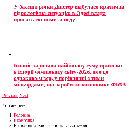
У басейні річки Дністер відбулася критична
гідрологічна ситуація: в Одесі влада
просить економити воду
Іспанія заробила найбільшу суму призових
в історії чемпіонату світу-2026, але це
однаково мізер, у порівнянні з тими
мільярдами, що заробили засновники ФІФА
Previous
Next
You are here:
Головна
Економіка
Битва олігархів: Тернопільська земля