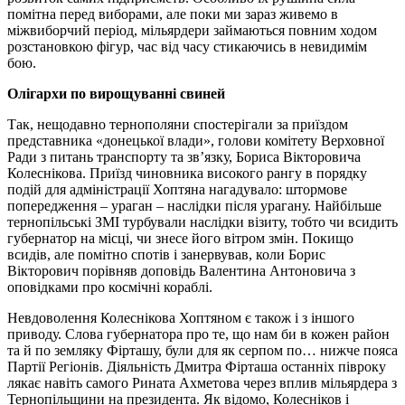
помітна перед виборами, але поки ми зараз живемо в
міжвиборчий період, мільярдери займаються повним ходом
розстановкою фігур, час від часу стикаючись в невидимім
бою.
Олігархи по вирощуванні свиней
Так, нещодавно тернополяни спостерігали за приїздом
представника «донецької влади», голови комітету Верховної
Ради з питань транспорту та зв’язку, Бориса Вікторовича
Колеснікова. Приїзд чиновника високого рангу в порядку
подій для адміністрації Хоптяна нагадувало: штормове
попередження – ураган – наслідки після урагану. Найбільше
тернопільські ЗМІ турбували наслідки візиту, тобто чи всидить
губернатор на місці, чи знесе його вітром змін. Покищо
всидів, але помітно спотів і занервував, коли Борис
Вікторович порівняв доповідь Валентина Антоновича з
оповідками про космічні кораблі.
Невдоволення Колеснікова Хоптяном є також і з іншого
приводу. Слова губернатора про те, що нам би в кожен район
та й по земляку Фірташу, були для як серпом по… нижче пояса
Партії Регіонів. Діяльність Дмитра Фірташа останніх півроку
лякає навіть самого Рината Ахметова через вплив мільярдера з
Тернопільщини на президента. Як відомо, Колесніков і