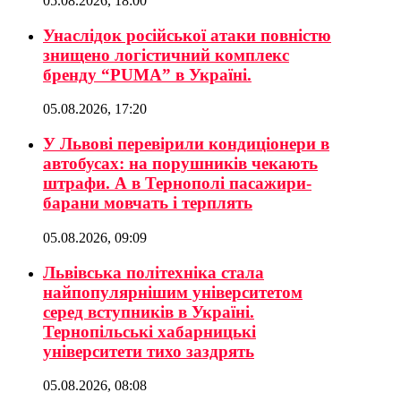
05.08.2026, 18:00
Унаслідок російської атаки повністю
знищено логістичний комплекс
бренду “PUMA” в Україні.
05.08.2026, 17:20
У Львові перевірили кондиціонери в
автобусах: на порушників чекають
штрафи. А в Тернополі пасажири-
барани мовчать і терплять
05.08.2026, 09:09
Львівська політехніка стала
найпопулярнішим університетом
серед вступників в Україні.
Тернопільські хабарницькі
університети тихо заздрять
05.08.2026, 08:08