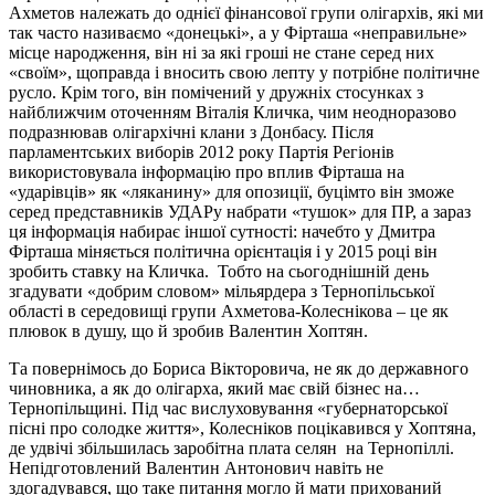
Ахметов належать до однієї фінансової групи олігархів, які ми
так часто називаємо «донецькі», а у Фірташа «неправильне»
місце народження, він ні за які гроші не стане серед них
«своїм», щоправда і вносить свою лепту у потрібне політичне
русло. Крім того, він помічений у дружніх стосунках з
найближчим оточенням Віталія Кличка, чим неодноразово
подразнював олігархічні клани з Донбасу. Після
парламентських виборів 2012 року Партія Регіонів
використовувала інформацію про вплив Фірташа на
«ударівців» як «ляканину» для опозиції, буцімто він зможе
серед представників УДАРу набрати «тушок» для ПР, а зараз
ця інформація набирає іншої сутності: начебто у Дмитра
Фірташа міняється політична орієнтація і у 2015 році він
зробить ставку на Кличка.
Тобто на сьогоднішній день
згадувати «добрим словом» мільярдера з Тернопільської
області в середовищі групи Ахметова-Колеснікова – це як
плювок в душу, що й зробив Валентин Хоптян.
Та повернімось до Бориса Вікторовича, не як до державного
чиновника, а як до олігарха, який має свій бізнес на…
Тернопільщині. Під час вислуховування «губернаторської
пісні про солодке життя», Колесніков поцікавився у Хоптяна,
де удвічі збільшилась заробітна плата селян
на Тернопіллі.
Непідготовлений Валентин Антонович навіть не
здогадувався, що таке питання могло й мати прихований