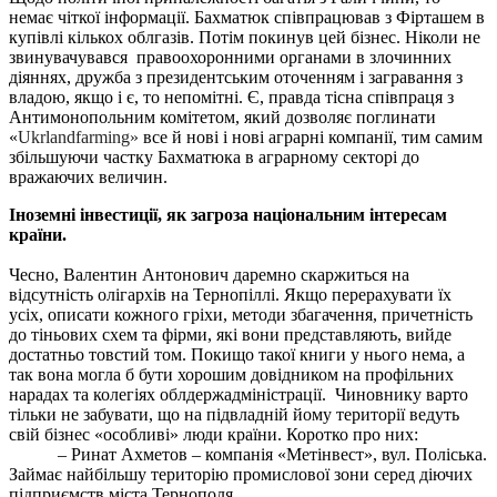
немає чіткої інформації. Бахматюк співпрацював з Фірташем в
купівлі кількох облгазів. Потім покинув цей бізнес. Ніколи не
звинувачувався
правоохоронними органами в злочинних
діяннях, дружба з президентським оточенням і загравання з
владою, якщо і є, то непомітні. Є, правда тісна співпраця з
Антимонопольним комітетом, який дозволяє поглинати
«
Ukrlandfarming
»
все й нові і нові аграрні компанії, тим самим
збільшуючи частку Бахматюка в аграрному секторі до
вражаючих величин.
Іноземні інвестиції, як загроза національним інтересам
країни.
Чесно, Валентин Антонович даремно скаржиться на
відсутність олігархів на Тернопіллі. Якщо перерахувати їх
усіх, описати кожного гріхи, методи збагачення, причетність
до тіньових схем та фірми, які вони представляють, вийде
достатньо товстий том. Покищо такої книги у нього нема, а
так вона могла б бути хорошим довідником на профільних
нарадах та колегіях облдержадміністрації.
Чиновнику варто
тільки не забувати, що на підвладній йому території ведуть
свій бізнес «особливі» люди країни. Коротко про них:
– Ринат Ахметов – компанія «Метінвест», вул. Поліська.
Займає найбільшу територію промислової зони серед діючих
підприємств міста Тернополя.