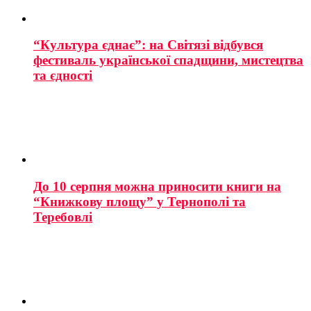
“Культура єднає”: на Світязі відбувся
фестиваль української спадщини, мистецтва
та єдності
До 10 серпня можна приносити книги на
“Книжкову площу” у Тернополі та
Теребовлі