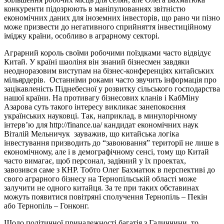
конкуренти підозрюють в маніпулюваннях звітністю
економічних даних для іноземних інвесторів, що рано чи пізно
може призвести до негативного сприйняття інвестиційному
іміджу країни, особливо в аграрному секторі.
Аграрний король своїми робочими поїздками часто відвідує
Китай. У країні шаоліня він знаний бізнесмен завдяки
неодноразовим виступам на бізнес-конференціях китайських
мільярдерів.
Останніми роками часто звучить інформація про
зацікавленість Піднебесної у розвитку сільського господарства
нашої країни. На противагу бізнесових кланів і КабМіну
Азарова суть такого інтересу викликає занепокоєння
українських науковці. Так, наприклад, в минулорічному
інтерв’ю для http://finance.ua/ кандидат економічних наук
Віталій Мельничук
зауважив, що
китайська логіка
інвестування призводить до “завоювання” території не лише в
економічному, але і в демографічному сенсі, тому що Китай
часто вимагає, щоб персонал, задіяний у їх проектах,
завозився саме з КНР. Тобто Олег Бахматюк в перспективі до
свого аграрного бізнесу на Тернопільській області може
залучити не одного китайця. За те при таких обставинах
можуть появитися повітряні сполучення Тернопіль – Пекін
або Тернопіль – Гонконг.
Щодо політичної приналежності багатія з Галиччини, то