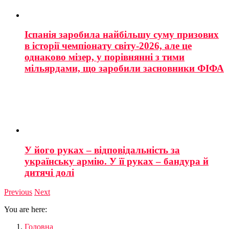
Іспанія заробила найбільшу суму призових
в історії чемпіонату світу-2026, але це
однаково мізер, у порівнянні з тими
мільярдами, що заробили засновники ФІФА
У його руках – відповідальність за
українську армію. У її руках – бандура й
дитячі долі
Previous
Next
You are here:
Головна