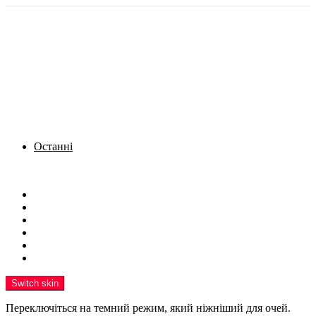
Останні
Menu
Новини
Політика
Кримінал
Фото
Надіслати новину
Реклама на сайті
Switch skin
Переключіться на темний режим, який ніжніший для очей.