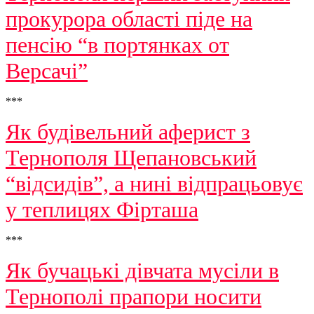
прокурора області піде на
пенсію “в портянках от
Версачі”
***
Як будівельний аферист з
Тернополя Щепановський
“відсидів”, а нині відпрацьовує
у теплицях Фірташа
***
Як бучацькі дівчата мусіли в
Тернополі прапори носити