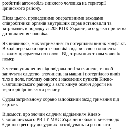
розбитий автомобіль зниклого чоловіка на території
Ірпінського району.
Після цього, проведеними оперативними заходами
співробітники органів внутрішніх справ встановили та
затримали, в порядку ст.208 КПК України, особу, яка причетна
до зникнення чоловіка.
Як виявилось, між затриманим та потерпілим виник конфлікт.
В ході перепалки один з чоловіків вдарив свого опонента
важким предметом по голові. Від отриманих травм чоловік
помер.
З метою уникнення відповідальності за вчинене, та щоб
заплутати слідство, злочинець на машині потерпілого вивіз
тіло в поле, поблизу одного з населених пунктів Києво-
Святошинського району, а авто кинув обабіч дороги на
території Ірпінського регіону.
Судом затриманому обрано запобіжний захід тримання під
вартою.
Відомості про злочин слідчим відділенням Києво-
Святошинського РВ ГУ МВС України в області внесено до
Єдиного реєстру досудових розслідувань та розпочато