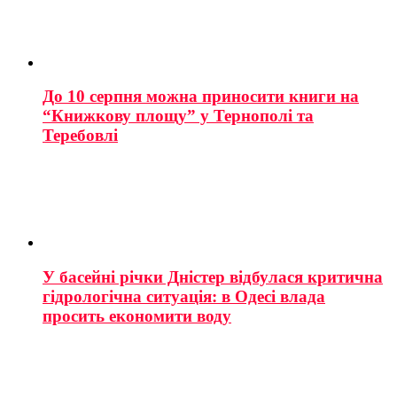
До 10 серпня можна приносити книги на
“Книжкову площу” у Тернополі та
Теребовлі
У басейні річки Дністер відбулася критична
гідрологічна ситуація: в Одесі влада
просить економити воду