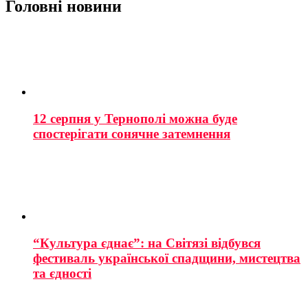
Головні новини
12 серпня у Тернополі можна буде
спостерігати сонячне затемнення
“Культура єднає”: на Світязі відбувся
фестиваль української спадщини, мистецтва
та єдності