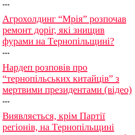
***
Агрохолдинг “Мрія” розпочав
ремонт доріг, які знищив
фурами на Тернопільщині?
***
Нардеп розповів про
“тернопільських китайців” з
мертвими президентами (відео)
***
Виявляється, крім Партії
регіонів, на Тернопільщині