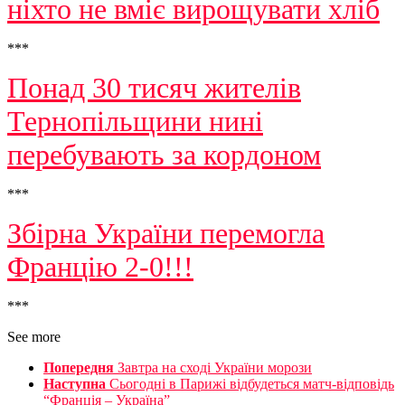
ніхто не вміє вирощувати хліб
***
Понад 30 тисяч жителів
Тернопільщини нині
перебувають за кордоном
***
Збірна України перемогла
Францію 2-0!!!
***
See more
Попередня
Завтра на сході України морози
Наступна
Сьогодні в Парижі відбудеться матч-відповідь
“Франція – Україна”