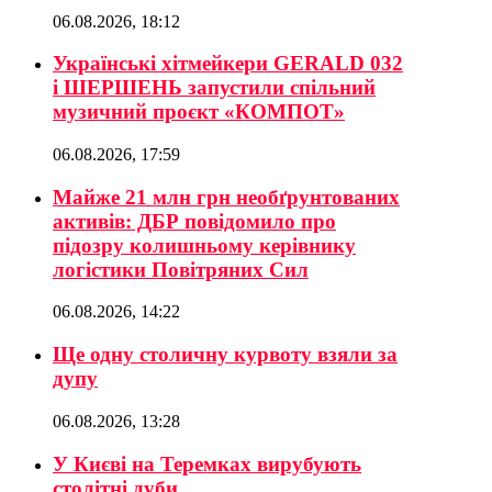
06.08.2026, 18:12
Українські хітмейкери GERALD 032
і ШЕРШЕНЬ запустили спільний
музичний проєкт «КОМПОТ»
06.08.2026, 17:59
Майже 21 млн грн необґрунтованих
активів: ДБР повідомило про
підозру колишньому керівнику
логістики Повітряних Сил
06.08.2026, 14:22
Ще одну столичну курвоту взяли за
дупу
06.08.2026, 13:28
У Києві на Теремках вирубують
столітні дуби