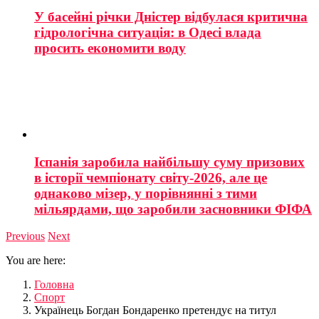
У басейні річки Дністер відбулася критична
гідрологічна ситуація: в Одесі влада
просить економити воду
Іспанія заробила найбільшу суму призових
в історії чемпіонату світу-2026, але це
однаково мізер, у порівнянні з тими
мільярдами, що заробили засновники ФІФА
Previous
Next
You are here:
Головна
Спорт
Українець Богдан Бондаренко претендує на титул