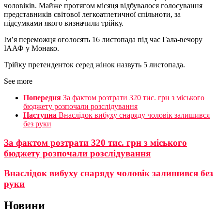
чоловіків. Майже протягом місяця відбувалося голосування
представників світової легкоатлетичної спільноти, за
підсумками якого визначили трійку.
Ім’я переможця оголосять 16 листопада під час Гала-вечору
ІААФ у Монако.
Трійку претенденток серед жінок назвуть 5 листопада.
See more
Попередня
За фактом розтрати 320 тис. грн з міського
бюджету розпочали розслідування
Наступна
Внаслідок вибуху снаряду чоловік залишився
без руки
За фактом розтрати 320 тис. грн з міського
бюджету розпочали розслідування
Внаслідок вибуху снаряду чоловік залишився без
руки
Новини