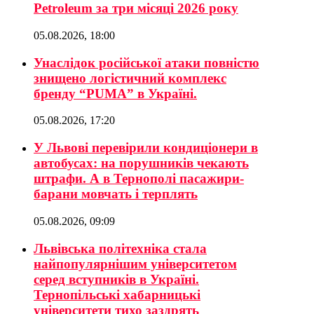
Petroleum за три місяці 2026 року
05.08.2026, 18:00
Унаслідок російської атаки повністю
знищено логістичний комплекс
бренду “PUMA” в Україні.
05.08.2026, 17:20
У Львові перевірили кондиціонери в
автобусах: на порушників чекають
штрафи. А в Тернополі пасажири-
барани мовчать і терплять
05.08.2026, 09:09
Львівська політехніка стала
найпопулярнішим університетом
серед вступників в Україні.
Тернопільські хабарницькі
університети тихо заздрять