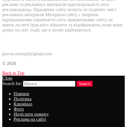
реклами та рекламних матеріалів відповідальність несе
рекламодавець. Працівнки сайту можуть не поділяти зміст
рекламних матеріалів Матеріали сайту є творчим
відображенням сприйняття світу працівниками сайту, не
мають на меті будь-кого образити та відображають лише нашу
дуику на світ, події, що в ньому відбуваються.
Контакти:
provse.ternopil@gmail.com
© 2026
Back to Top
Close
Search for:
Search
Новини
Політика
Кримінал
Фото
Надіслати новину
Реклама на сайті