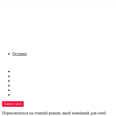
Останні
Menu
Новини
Політика
Кримінал
Фото
Надіслати новину
Реклама на сайті
Switch skin
Переключіться на темний режим, який ніжніший для очей.