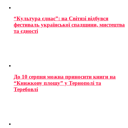
“Культура єднає”: на Світязі відбувся
фестиваль української спадщини, мистецтва
та єдності
До 10 серпня можна приносити книги на
“Книжкову площу” у Тернополі та
Теребовлі