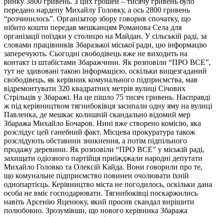
ринку 3800 гривень. З цих грошей – тисячу гривень було
передано нардепу Михайлу Головку, а ось 2800 гривень
“розчинилось”. Організатор збору говорив спочатку, що
нібито кошти передав мешканцям Романова Села для
організації поїздки у столицю на Майдан. У сільській раді, за
словами працівників Збаразької міської ради, цю інформацію
заперечують. Сьогодні свободівець вже не виходить на
контакт із штабістами Збаражчини. Як розповіли “ПРО ВСЕ”,
тут не здивовані такою інформацією, оскільки вищезгаданий
свободівець, як керівник комунального підприємства, мав
відремонтувати 320 квадратних метрів вулиці Січових
Стрільців у Збаражі. На це пішло 75 тисяч гривень. Насправді
ж під керівництвом тягнибоківця засипали одну яму на вулиці
Павленка, де мешкає колишній скандально відомий мер
Збаража Михайло Бочаров. Нині вже створено комісію, яка
розслідує цей ганебний факт. Місцева прокуратура також
розслідують обставини зникнення, а потім підпільного
продажу деревини. Як розповіли “ПРО ВСЕ” у міській раді,
захищати одіозного партійця приїжджали народні депутати
Михайло Головко та Олексій Кайда. Вони говорили про те,
що комунальне підприємство повинен очолювати їхній
однопартієць. Керівництво міста не погодилось, оскільки дана
особа не вміє господарювати. Тягнибоківці поскаржились
навіть Арсенію Яценюку, який просив скандал вирішити
полюбовно. Зрозумівши, що нового керівника Збаража