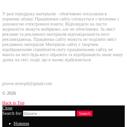
У разі передруку матеріалів - обов'язкове посилання в
першому абзаці. Працівники сайту спілкується з читачами з
допомогою електронної пошти. Відповідати на листи
журналісти можуть вибірково, але не обов'язково. За зміст
реклами та рекламних матеріалів відповідальність несе
рекламодавець. Працівнки сайту можуть не поділяти зміст
рекламних матеріалів Матеріали сайту є творчим
відображенням сприйняття світу працівниками сайту, не
мають на меті будь-кого образити та відображають лише нашу
дуику на світ, події, що в ньому відбуваються.
Контакти:
provse.ternopil@gmail.com
© 2026
Back to Top
Close
Search for:
Search
Новини