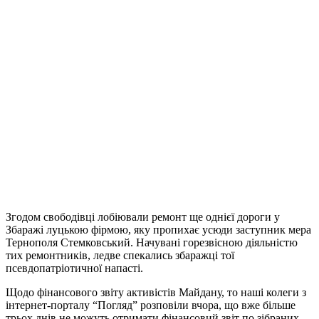
Згодом свободівці лобіювали ремонт ще однієї дороги у
Збаражі луцькою фірмою, яку пропихає усюди заступник мера
Тернополя Стемковський. Начувані горезвісною діяльністю
тих ремонтників, ледве спекались збаражці тої
псевдопатріотичної напасті.
Щодо фінансового звіту активістів Майдану, то наші колеги з
інтернет-порталу “Погляд” розповіли вчора, що вже більше
трьох днів не можуть отримати фінансовий звіт по зібраних