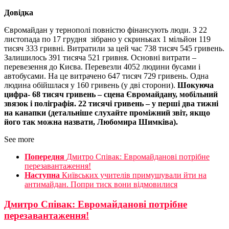
Довідка
Євромайдан у тернополі повністю фінансують люди. З 22
листопада по 17 грудня зібрано у скриньках 1 мільйон 119
тисяч 333 гривні. Витратили за цей час 738 тисяч 545 гривень.
Залишилось 391 тисяча 521 гривня. Основні витрати –
перевезення до Києва. Перевезли 4052 людини бусами і
автобусами. На це витрачено 647 тисяч 729 гривень. Одна
людина обійшлася у 160 гривень (у дві сторони).
Шокуюча
цифра- 68 тисяч гривень – сцена Євромайдану, мобільний
звязок і поліграфія. 22 тисячі гривень – у перші два тижні
на канапки (детальніше слухайте проміжний звіт, якщо
його так можна назвати, Любомира Шимківа).
See more
Попередня
Дмитро Співак: Евромайданові потрібне
перезавантаження!
Наступна
Київських учителів примушували йти на
антимайдан. Попри тиск вони відмовилися
Дмитро Співак: Евромайданові потрібне
перезавантаження!