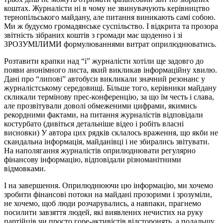
коштах. Журналісти ні в чому не звинувачують керівництво
тернопільського майдану, але питання виникають самі собою.
Ми ж будуємо громадянське суспільство. І відкрита та прозора
звітність зібраних коштів з громади має щоденно і зі
ЗРОЗУМІЛИМИ формулюваннями витрат оприлюднюватись.
Розтавити крапки над “і” журналісти хотіли ще задовго до
появи анонімного листа, який викликав інформаційну хвилю.
Дані про “липові” автобуси викликали значний резонанс у
журналістському середовищі. Більше того, керівники майдану
скликали термінову прес-конференцію, за що їм честь і слава,
але прозвітували доволі обмеженими цифрами, якимись
рекордними фактами, на питання журналістів відповідали
костурбато (дивіться детальніше відео і робіть власні
висновки) У автора цих рядків склалось враження, що якби не
скандальна інформація, майданівці і не збирались звітувати.
На наполягання журналістів оприлюднювати регулярно
фінансову інформацію, відповідали різноманітними
відмовками.
І на завершення. Оприлюднюючи цю інформацію, ми хочемо
зробити фінансові потоки на майдані прозорими і зрозуміли,
не хочемо, щоб люди розчарувались, а навпаки, прагнемо
посилити завзяття людей, які виявлених нечистих на руку
партійців чи просто горе-активістів відсторонять, а подальшу