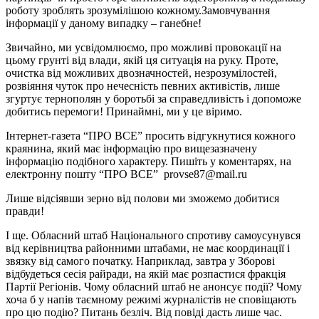
роботу зроблять зрозумілішою кожному.Замовчування
інформації у даному випадку – ганебне!
Звичайно, ми усвідомлюємо, про можливі провокації на
цьому грунті від влади, якій ця ситуація на руку. Проте,
очистка від можливих двозначностей, незрозумілостей,
розвіяння чуток про нечесність певних активістів, лише
згуртує тернополян у боротьбі за справедливість і допоможе
добитись перемоги! Принаймні, ми у це віримо.
Інтернет-газета “ПРО ВСЕ” просить відгукнутися кожного
краянина, який має інформацію про вищезазначену
інформацію подібного характеру. Пишіть у коментарях, на
електронну пошту “ПРО ВСЕ” provse87@mail.ru
Лише відсіявши зерно від полови ми зможемо добитися
правди!
І ще. Обласний штаб Національного спротиву самоусунувся
від керівництва районними штабами, не має координації і
звязку від самого початку. Наприклад, завтра у Зборові
відбудеться сесія райради, на якій має розпастися фракція
Партії Регіонів. Чому обласний штаб не анонсує події? Чому
хоча б у напів таємному режимі журналістів не сповіщають
про цю подію? Питань безліч. Від повіді дасть лише час.