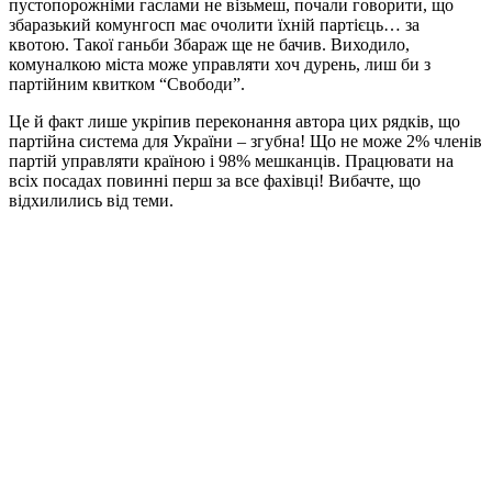
пустопорожніми гаслами не візьмеш, почали говорити, що
збаразький комунгосп має очолити їхній партієць… за
квотою. Такої ганьби Збараж ще не бачив. Виходило,
комуналкою міста може управляти хоч дурень, лиш би з
партійним квитком “Свободи”.
Це й факт лише укріпив переконання автора цих рядків, що
партійна система для України – згубна! Що не може 2% членів
партій управляти країною і 98% мешканців. Працювати на
всіх посадах повинні перш за все фахівці! Вибачте, що
відхилились від теми.