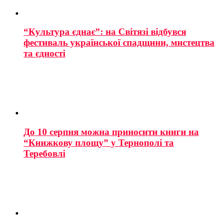
“Культура єднає”: на Світязі відбувся
фестиваль української спадщини, мистецтва
та єдності
До 10 серпня можна приносити книги на
“Книжкову площу” у Тернополі та
Теребовлі