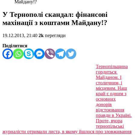
Майдану!?
У Тернополі скандал: фінансові
махінації з коштами Майдану!?
19.12.2013, 21:40
2k
перегляди
Поділитися
Тернопільщина
гордиться
Майданом. І
столичним, і
місцевим. Наш
край є одним з
основних
донорів
відстоювання
правди в Україні.
Проте, вчора
тернопільські
журналісти отримали листа, в якому йшлося про зловживання