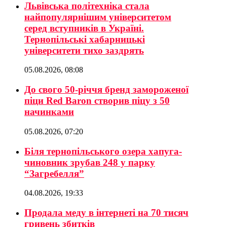
Львівська політехніка стала
найпопулярнішим університетом
серед вступників в Україні.
Тернопільські хабарницькі
університети тихо заздрять
05.08.2026, 08:08
До свого 50-річчя бренд замороженої
піци Red Baron створив піцу з 50
начинками
05.08.2026, 07:20
Біля тернопільського озера хапуга-
чиновник зрубав 248 у парку
“Загребелля”
04.08.2026, 19:33
Продала меду в інтернеті на 70 тисяч
гривень збитків