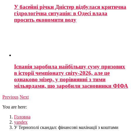
У басейні річки Дністер відбулася критична
гідрологічна ситуація: в Одесі влада
просить економити воду
Іспанія заробила найбільшу суму призових
в історії чемпіонату світу-2026, але це
однаково мізер, у порівнянні з тими
мільярдами, що заробили засновники ФІФА
Previous
Next
You are here:
Головна
yandex
У Тернополі скандал: фінансові махінації з коштами