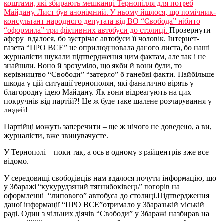
коштами, які збирають мешканці Тернопілля для потреб
Майдану. Лист був анонімний. У ньому йшлося, що помічник-
консультант народного депутата від ВО “Свобода” нібито
“оформила” три фіктивних автобуси до столиці.
Провернути
аферу вдалося, бо зустрічає автобуси її чоловік. Інтернет-
газета “ПРО ВСЕ” не оприлюднювала даного листа, бо наші
журналісти шукали підтвердження цим фактам, але так і не
знайшли. Воно й зрозуміло, що якби й вони були, то
керівництво “Свободи” “затерло” б ганебні факти. Найбільше
шкода у цій ситуації тернополян, які фанатично вірять у
благородну ідею Майдану. Як вони відреагують на цих
покручнів від партій?! Це ж буде таке шалене розчарування у
людей!
Партійці можуть заперечити – ще ж нічого не доведено, а ви,
журналісти, вже звинувачуєте.
У Тернополі – поки так, а ось в одному з райцентрів вже все
відомо.
У середовищі свободівців нам вдалося почути інформацію, що
у Збаражі “кукурудзяний тягнибоківець” погорів на
оформленні “липового” автобуса до столиці.Підтвердження
даної інформації “ПРО ВСЕ”отримало у Збаразькій міській
раді. Один з чільних діячів “Свободи” у Збаражі назбирав на