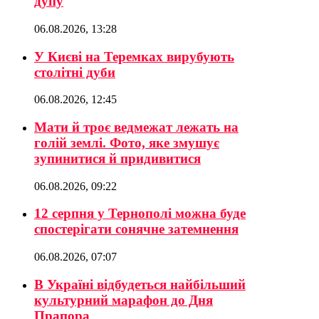
дупу
06.08.2026, 13:28
У Києві на Теремках вирубують
столітні дуби
06.08.2026, 12:45
Мати й троє ведмежат лежать на
голій землі. Фото, яке змушує
зупинитися й придивитися
06.08.2026, 09:22
12 серпня у Тернополі можна буде
спостерігати сонячне затемнення
06.08.2026, 07:07
В Україні відбудеться найбільший
культурний марафон до Дня
Прапора