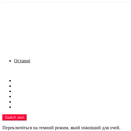
Останні
Menu
Новини
Політика
Кримінал
Фото
Надіслати новину
Реклама на сайті
Switch skin
Переключіться на темний режим, який ніжніший для очей.