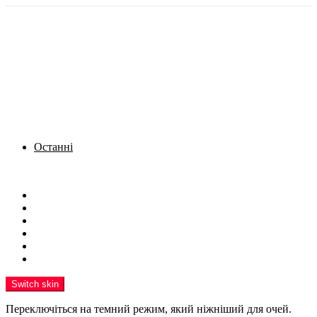
Останні
Menu
Новини
Політика
Кримінал
Фото
Надіслати новину
Реклама на сайті
Switch skin
Переключіться на темний режим, який ніжніший для очей.