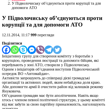
У Підволочиську об’єднуються проти корупції та для
допомоги АТО
У Підволочиську об’єднуються проти
корупції та для допомоги АТО
12.11.2014, 11:17
999
перегляди
Поділитися
Ініціативну групу для створення комітету з боротьби з
корупцією, проведення люстрації та допомоги бійцям, які
перебувають у зоні АТО, створили у Підволочиську.
Одним з ініціаторів об’єднання виступив Підволочиський
осередок ВО «Автомайдан».
Активісти запрошують до співпраці дієві громадські
організації та активних людей, яким небайдужа доля краю.
Аби допомогти армії й очистити район від залишків режиму
Януковича.
Об’єднання громадян має бути аполітичним. Навіть якщо
хтось є членом певної політичної структури, у цьому комітеті
від має забути за свою партійну приналежність, наголошують
активісти.