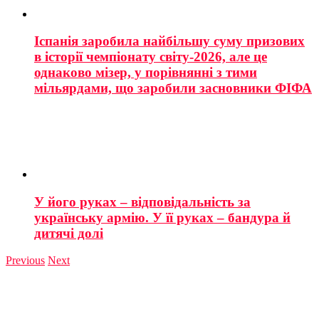
Іспанія заробила найбільшу суму призових
в історії чемпіонату світу-2026, але це
однаково мізер, у порівнянні з тими
мільярдами, що заробили засновники ФІФА
У його руках – відповідальність за
українську армію. У її руках – бандура й
дитячі долі
Previous
Next