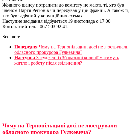
Жодного шансу потрапити до комітету не мають ті, хто був
членом Партії Регіонів чи перебував у цій фракції. А також ті,
хто був задіяний у корупційних схемах.
Наступне засідання відбудеться 19 листопада о 17.00.
Контактний тел. : 067 503 92 41.
See more
Попередня
Чому на Тернопільщині досі не люстрували
обласного прокурора Гулкевича?
Наступна
Засуджені із Збаразької колонії матимуть
житло і роботу після звільнення?
Чому на Тернопільщині досі не люстрували
обласного прокурора Гулкевича?