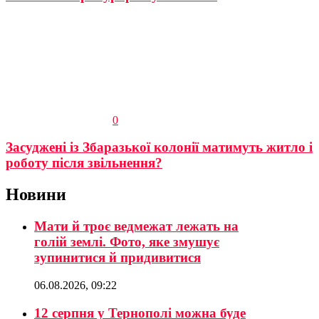
0
Засуджені із Збаразької колонії матимуть житло і
роботу після звільнення?
Новини
Мати й троє ведмежат лежать на
голій землі. Фото, яке змушує
зупинитися й придивитися
06.08.2026, 09:22
12 серпня у Тернополі можна буде