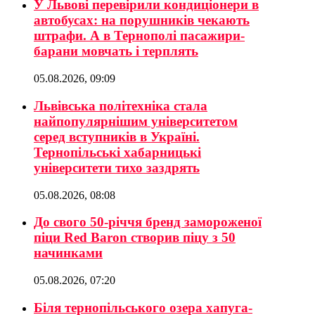
У Львові перевірили кондиціонери в
автобусах: на порушників чекають
штрафи. А в Тернополі пасажири-
барани мовчать і терплять
05.08.2026, 09:09
Львівська політехніка стала
найпопулярнішим університетом
серед вступників в Україні.
Тернопільські хабарницькі
університети тихо заздрять
05.08.2026, 08:08
До свого 50-річчя бренд замороженої
піци Red Baron створив піцу з 50
начинками
05.08.2026, 07:20
Біля тернопільського озера хапуга-