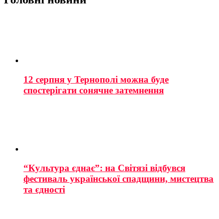
12 серпня у Тернополі можна буде
спостерігати сонячне затемнення
“Культура єднає”: на Світязі відбувся
фестиваль української спадщини, мистецтва
та єдності