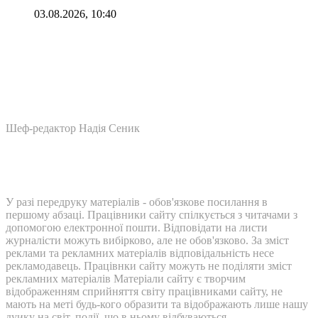
03.08.2026, 10:40
Шеф-редактор Надія Сеник
У разі передруку матеріалів - обов'язкове посилання в
першому абзаці. Працівники сайту спілкується з читачами з
допомогою електронної пошти. Відповідати на листи
журналісти можуть вибірково, але не обов'язково. За зміст
реклами та рекламних матеріалів відповідальність несе
рекламодавець. Працівнки сайту можуть не поділяти зміст
рекламних матеріалів Матеріали сайту є творчим
відображенням сприйняття світу працівниками сайту, не
мають на меті будь-кого образити та відображають лише нашу
дуику на світ, події, що в ньому відбуваються.