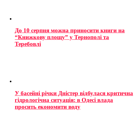
До 10 серпня можна приносити книги на
“Книжкову площу” у Тернополі та
Теребовлі
У басейні річки Дністер відбулася критична
гідрологічна ситуація: в Одесі влада
просить економити воду