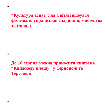
“Культура єднає”: на Світязі відбувся
фестиваль української спадщини, мистецтва
та єдності
До 10 серпня можна приносити книги на
“Книжкову площу” у Тернополі та
Теребовлі