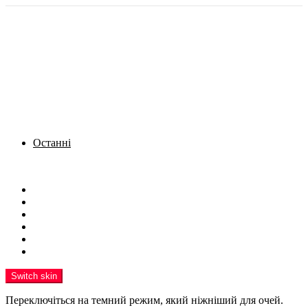
Останні
Menu
Новини
Політика
Кримінал
Фото
Надіслати новину
Реклама на сайті
Switch skin
Переключіться на темний режим, який ніжніший для очей.