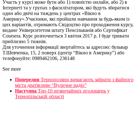
Участь у курсі може бути або 1) повністю онлайн, або 2) в
Інтернеті та у групах з фасилітатором, які будуть збиратися
один або двічі на тиждень у центрах «Вікно в
Америку».Учасники, які пройшли навчання за будь-яким із
цих варіантів, отримають Свідоцтво про проходження курсу,
видане Університетом штату Пенсільванія або Сертифікат
Coursera. Курс розпочнеться 3 квітня 2017 р. І буде тривати
приблизно 5 тижнів.
Для уточнення інформації звертайтесь за адресою: бульвар
Т.Шевченка, 15, 2 поверх (центр “Вікно в Америку”) або
телефонуйте: 0989462106, 236148
See more
Попередня
Тернополяни вимагають забрати з файного
міста дратівливе “Вуличне радіо”
Наступна
Топ-10 незвичайних оголошень у
Тернопільській області