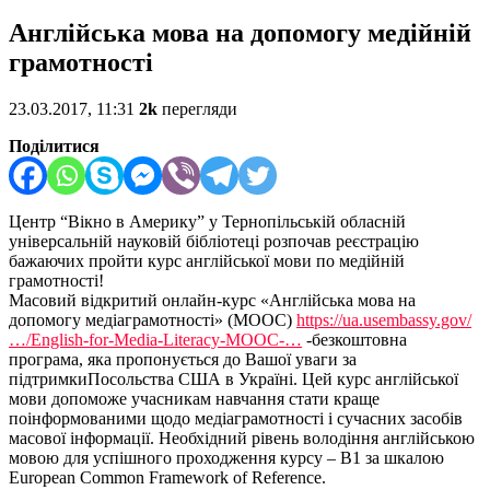
Англійська мова на допомогу медійній
грамотності
23.03.2017, 11:31
2k
перегляди
Поділитися
Центр “Вікно в Америку” у Тернопільській обласній
універсальній науковій бібліотеці розпочав реєстрацію
бажаючих пройти курс англійської мови по медійній
грамотності!
Масовий відкритий онлайн-курс «Англійська мова на
допомогу медіаграмотності» (MООС)
https://ua.usembassy.gov/
…/English-for-Media-Literacy-MOOC-…
-безкоштовна
програма, яка пропонується до Вашої уваги за
підтримкиПосольства США в Україні. Цей курс англійської
мови допоможе учасникам навчання стати краще
поінформованими щодо медіаграмотності і сучасних засобів
масової інформації. Необхідний рівень володіння англійською
мовою для успішного проходження курсу – B1 за шкалою
European Common Framework of Reference.