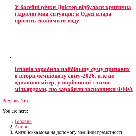
У басейні річки Дністер відбулася критична
гідрологічна ситуація: в Одесі влада
просить економити воду
Іспанія заробила найбільшу суму призових
в історії чемпіонату світу-2026, але це
однаково мізер, у порівнянні з тими
мільярдами, що заробили засновники ФІФА
Previous
Next
You are here:
Головна
Анонс
Англійська мова на допомогу медійній грамотності