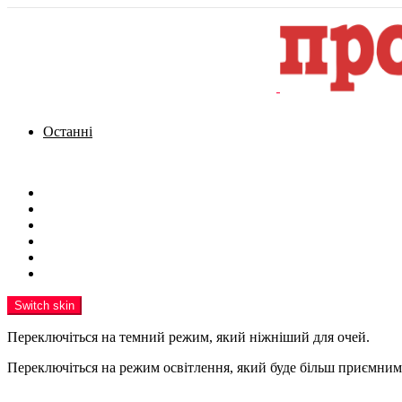
Останні
Menu
Новини
Політика
Кримінал
Фото
Надіслати новину
Реклама на сайті
Switch skin
Переключіться на темний режим, який ніжніший для очей.
Переключіться на режим освітлення, який буде більш приємним 
шукати