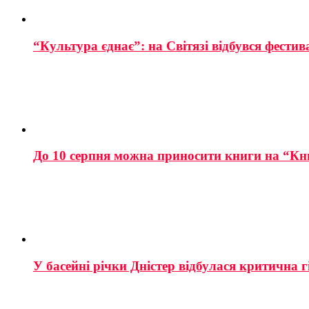
“Культура єднає”: на Світязі відбувся фестив
До 10 серпня можна приносити книги на “Кн
У басейні річки Дністер відбулася критична г