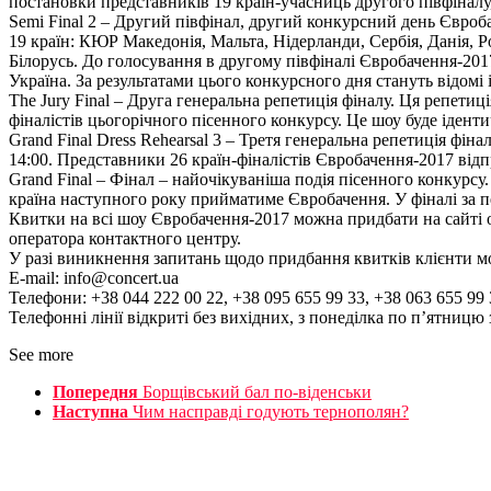
постановки представників 19 країн-учасниць другого півфіналу,
Semi Final 2 – Другий півфінал, другий конкурсний день Євроба
19 країн: КЮР Македонія, Мальта, Нідерланди, Сербія, Данія, Ро
Білорусь. До голосування в другому півфіналі Євробачення-201
Україна. За результатами цього конкурсного дня стануть відомі і
The Jury Final – Друга генеральна репетиція фіналу. Ця репетиц
фіналістів цьогорічного пісенного конкурсу. Це шоу буде ідент
Grand Final Dress Rehearsal 3 – Третя генеральна репетиція фіна
14:00. Представники 26 країн-фіналістів Євробачення-2017 відп
Grand Final – Фінал – найочікуваніша подія пісенного конкурсу.
країна наступного року прийматиме Євробачення. У фіналі за пе
Квитки на всі шоу Євробачення-2017 можна придбати на сайті о
оператора контактного центру.
У разі виникнення запитань щодо придбання квитків клієнти мо
Е-mail: info@concert.ua
Телефони: +38 044 222 00 22, +38 095 655 99 33, +38 063 655 99 
Телефонні лінії відкриті без вихідних, з понеділка по п’ятницю з
See more
Попередня
Борщівський бал по-віденськи
Наступна
Чим насправді годують тернополян?