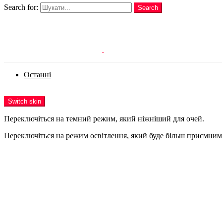
Search for:
Search
Login
Останні
Menu
Switch skin
Переключіться на темний режим, який ніжніший для очей.
Переключіться на режим освітлення, який буде більш приємним 
Login