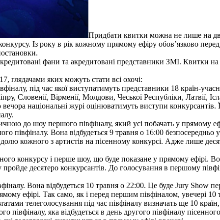
Придбати квитки можна не лише на два
 конкурсу. Із року в рік кожному прямому ефіру обов’язково пере
постановки.
едитовані фани та акредитовані представники ЗМІ. Квитки на не
, глядачами яких можуть стати всі охочі:
вфіналу, під час якої виступатимуть представники 18 країн-учасни
іпру, Словенії, Вірменії, Молдови, Чеської Республіки, Латвії, Ісл
 вечора національні журі оцінюватимуть виступи конкурсантів. Їх
алу.
чною до шоу першого півфіналу, який усі побачать у прямому ефі
ршого півфіналу. Вона відбудеться 9 травня о 16:00 безпосереднь
долю кожного з артистів на пісенному конкурсі. Адже лише деся
ого конкурсу і перше шоу, що буде показане у прямому ефірі. Вон
у пройде десятеро конкурсантів. До голосування в першому півфі
фіналу. Вона відбудеться 10 травня о 22:00. Це буде Jury Show пе
рямому ефірі. Так само, як і перед першим півфіналом, увечері 1
ьтатами телеголосування під час півфіналу визначать ще 10 країн,
гого півфіналу, яка відбудеться в день другого півфіналу пісенног