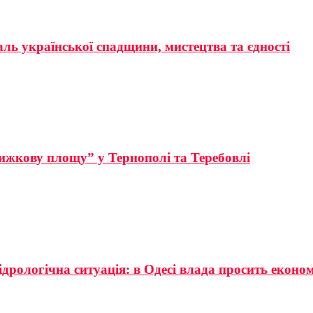
аль української спадщини, мистецтва та єдності
ижкову площу” у Тернополі та Теребовлі
ідрологічна ситуація: в Одесі влада просить еконо