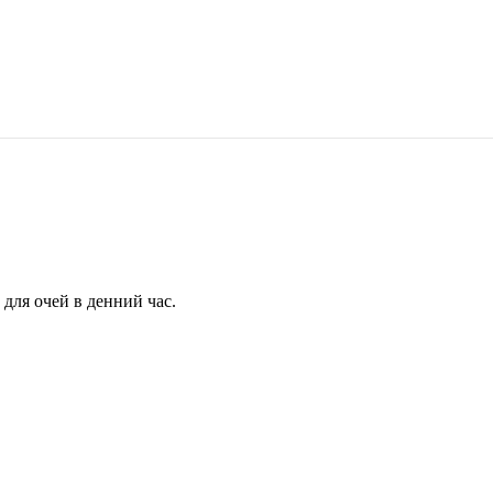
для очей в денний час.