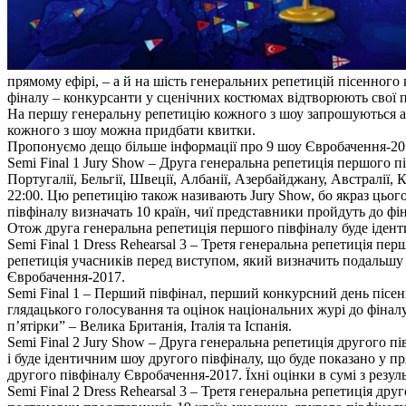
прямому ефірі, – а й на шість генеральних репетицій пісенного
фіналу – конкурсанти у сценічних костюмах відтворюють свої 
На першу генеральну репетицію кожного з шоу запрошуються акр
кожного з шоу можна придбати квитки.
Пропонуємо дещо більше інформації про 9 шоу Євробачення-2017
Semi Final 1 Jury Show – Друга генеральна репетиція першого пі
Португалії, Бельгії, Швеції, Албанії, Азербайджану, Австралії, К
22:00. Цю репетицію також називають Jury Show, бо якраз цього
півфіналу визначать 10 країн, чиї представники пройдуть до фін
Отож друга генеральна репетиція першого півфіналу буде іденти
Semi Final 1 Dress Rehearsal 3 – Третя генеральна репетиція пе
репетиція учасників перед виступом, який визначить подальшу 
Євробачення-2017.
Semi Final 1 – Перший півфінал, перший конкурсний день пісенн
глядацького голосування та оцінок національних журі до фінал
п’ятірки” – Велика Британія, Італія та Іспанія.
Semi Final 2 Jury Show – Друга генеральна репетиція другого пів
і буде ідентичним шоу другого півфіналу, що буде показано у п
другого півфіналу Євробачення-2017. Їхні оцінки в сумі з резул
Semi Final 2 Dress Rehearsal 3 – Третя генеральна репетиція дру