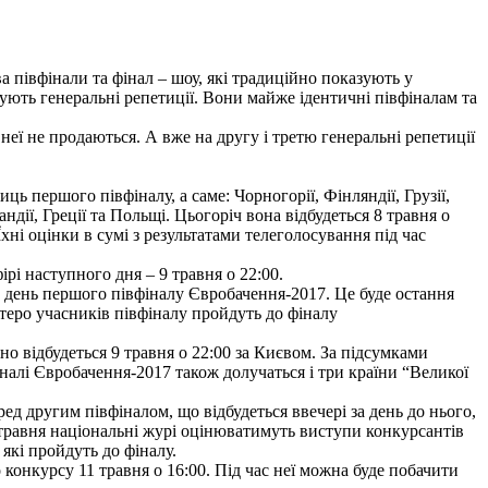
 півфінали та фінал – шоу, які традиційно показують у
дують генеральні репетиції. Вони майже ідентичні півфіналам та
ї не продаються. А вже на другу і третю генеральні репетиції
ць першого півфіналу, а саме: Чорногорії, Фінляндії, Грузії,
андії, Греції та Польщі. Цьогоріч вона відбудеться 8 травня о
ні оцінки в сумі з результатами телеголосування під час
рі наступного дня – 9 травня о 22:00.
о у день першого півфіналу Євробачення-2017. Це буде остання
теро учасників півфіналу пройдуть до фіналу
о відбудеться 9 травня о 22:00 за Києвом. За підсумками
налі Євробачення-2017 також долучаться і три країни “Великої
ред другим півфіналом, що відбудеться ввечері за день до нього,
0 травня національні журі оцінюватимуть виступи конкурсантів
 які пройдуть до фіналу.
о конкурсу 11 травня о 16:00. Під час неї можна буде побачити