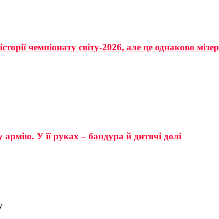
сторії чемпіонату світу-2026, але це однаково мізе
 армію. У її руках – бандура й дитячі долі
у