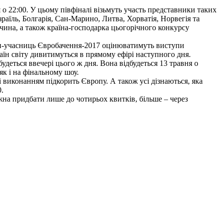
 о 22:00. У цьому півфіналі візьмуть участь представники таких
зраїль, Болгарія, Сан-Марино, Литва, Хорватія, Норвегія та
чина, а також країна-господарка цьогорічного конкурсу
країн-учасниць Євробачення-2017 оцінюватимуть виступи
раїн світу дивитимуться в прямому ефірі наступного дня.
будеться ввечері цього ж дня. Вона відбудеться 13 травня о
як і на фінальному шоу.
і виконанням підкорить Європу. А також усі дізнаються, яка
.
на придбати лише до чотирьох квитків, більше – через