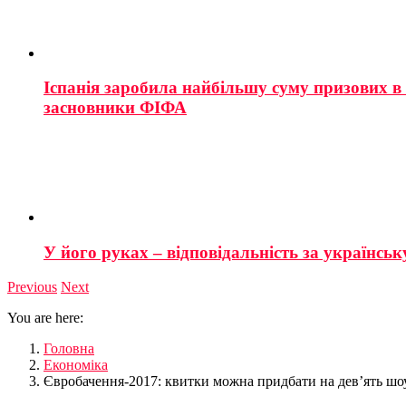
Іспанія заробила найбільшу суму призових в і
засновники ФІФА
У його руках – відповідальність за українську
Previous
Next
You are here:
Головна
Економіка
Євробачення-2017: квитки можна придбати на дев’ять шо