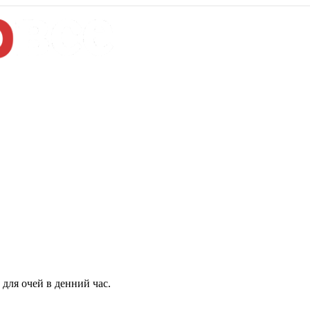
для очей в денний час.