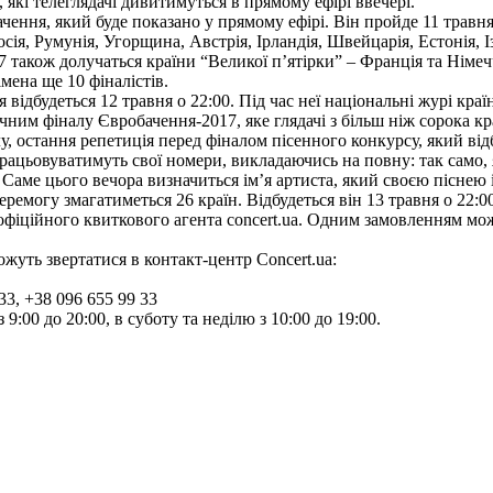
 які телеглядачі дивитимуться в прямому ефірі ввечері.
чення, який буде показано у прямому ефірі. Він пройде 11 травня
сія, Румунія, Угорщина, Австрія, Ірландія, Швейцарія, Естонія, І
7 також долучаться країни “Великої п’ятірки” – Франція та Німеч
мена ще 10 фіналістів.
ія відбудеться 12 травня о 22:00. Під час неї національні журі 
ичним фіналу Євробачення-2017, яке глядачі з більш ніж сорока к
лу, остання репетиція перед фіналом пісенного конкурсу, який від
рацьовуватимуть свої номери, викладаючись на повну: так само, 
 Саме цього вечора визначиться ім’я артиста, який своєю піснею 
ремогу змагатиметься 26 країн. Відбудеться він 13 травня о 22:00
фіційного квиткового агента conсert.ua. Одним замовленням мож
жуть звертатися в контакт-центр Concert.ua:
33, +38 096 655 99 33
 9:00 до 20:00, в суботу та неділю з 10:00 до 19:00.