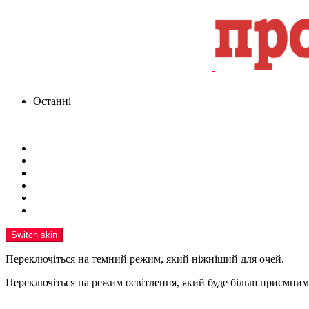
Останні
Menu
Новини
Політика
Кримінал
Фото
Надіслати новину
Реклама на сайті
Switch skin
Переключіться на темний режим, який ніжніший для очей.
Переключіться на режим освітлення, який буде більш приємним 
шукати