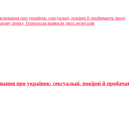
овлювання про українок: сексуальні, покірні й пробачають зраду
ьному ринку Тернополя виявили двох нелегалів
вання про українок: сексуальні, покірні й пробач