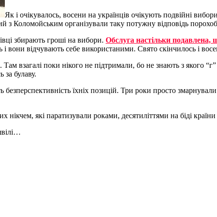
Як і очікувалось, восени на українців очікують подвійні вибо
ий з Коломойським організували таку потужну відповідь порохоб
івці збирають гроші на вибори.
Обслуга настільки подавлена, щ
і вони відчувають себе використаними. Свято скінчилось і восени
Там взагалі поки нікого не підтримали, бо не знають з якого “г
 за булаву.
ь безперспективність їхніх позицій. Три роки просто змарнували
х нікчем, які паратизували роками, десятиліттями на біді країни
швілі…