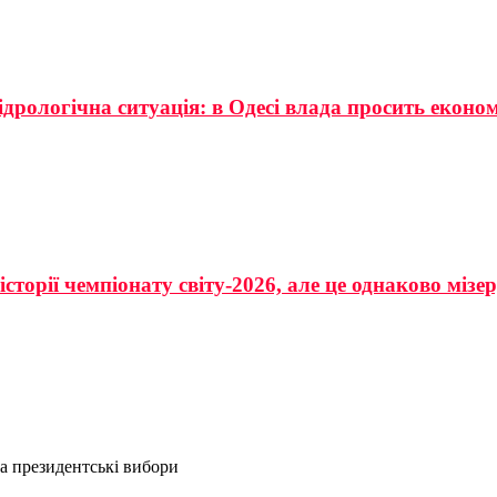
ідрологічна ситуація: в Одесі влада просить еконо
сторії чемпіонату світу-2026, але це однаково мізе
та президентські вибори