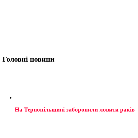
Головні новини
На Тернопільщині заборонили ловити раків