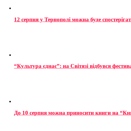
12 серпня у Тернополі можна буде спостеріга
“Культура єднає”: на Світязі відбувся фестив
До 10 серпня можна приносити книги на “Кн