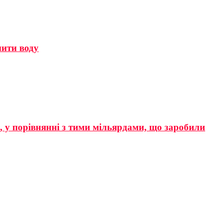
мити воду
р, у порівнянні з тими мільярдами, що заробили