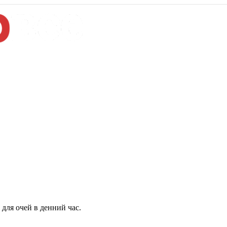
для очей в денний час.