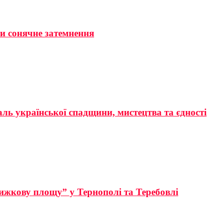
ти сонячне затемнення
аль української спадщини, мистецтва та єдності
ижкову площу” у Тернополі та Теребовлі