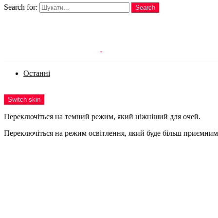
Search for:
Search
Login
Останні
Menu
Switch skin
Переключіться на темний режим, який ніжніший для очей.
Переключіться на режим освітлення, який буде більш приємним 
Login