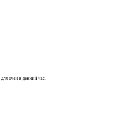
для очей в денний час.