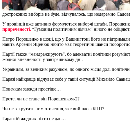
дострокових виборів не буде, відчувалось, що недаремно Садов
У провінції вже активно формуються виборчі штаби. Порошенк
приреченості.
“Гумовим політичним діячам” нічого не обіцяють 
Петро Порошенко в шоці, що у Вашингтоні його не підтримали. 
навіть Арсеній Яценюк нібито має теоретичні шанси поборотись
Партії також “мандражирують”, бо адекватні політики розуміют
жодної впевненості у завтрашньому дні.
Українцям, за великим рахунком, до одного місця долі політични
Наразі найкраще відчуває себе у такій ситуації Михайло Саака
Новачкам завжди простіше…
Проте, чи не стане він Порошенком-2?
Чи не закрутить ним оточення, яке вийшло з БПП?
Гарантій жодних ніхто не дає…