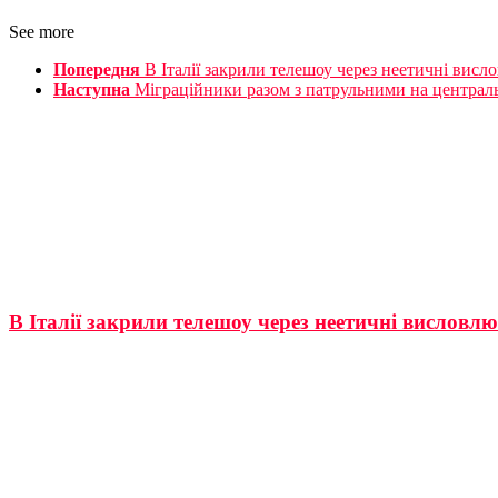
See more
Попередня
В Італії закрили телешоу через неетичні висл
Наступна
Міграційники разом з патрульними на централ
В Італії закрили телешоу через неетичні висловлю