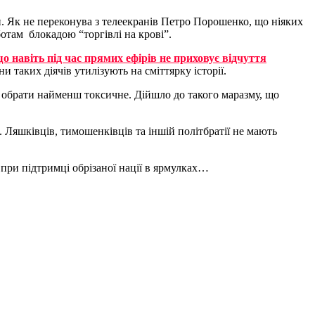
ри. Як не переконува з телеекранів Петро Порошенко, що ніяких
отам блокадою “торгівлі на крові”.
о навіть під час прямих ефірів не приховує відчуття
 таких діячів утилізують на сміттярку історії.
” обрати найменш токсичне. Дійшло до такого маразму, що
. Ляшківців, тимошенківців та іншій політ
братії не мають
 при підтримці обрізаної нації в ярмулках…