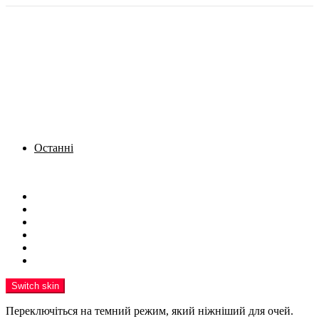
Останні
Menu
Новини
Політика
Кримінал
Фото
Надіслати новину
Реклама на сайті
Switch skin
Переключіться на темний режим, який ніжніший для очей.