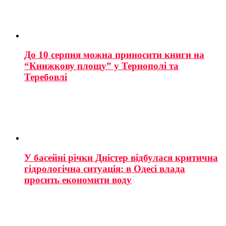
До 10 серпня можна приносити книги на
“Книжкову площу” у Тернополі та
Теребовлі
У басейні річки Дністер відбулася критична
гідрологічна ситуація: в Одесі влада
просить економити воду