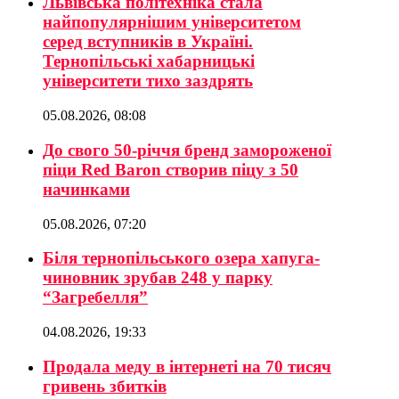
Львівська політехніка стала
найпопулярнішим університетом
серед вступників в Україні.
Тернопільські хабарницькі
університети тихо заздрять
05.08.2026, 08:08
До свого 50-річчя бренд замороженої
піци Red Baron створив піцу з 50
начинками
05.08.2026, 07:20
Біля тернопільського озера хапуга-
чиновник зрубав 248 у парку
“Загребелля”
04.08.2026, 19:33
Продала меду в інтернеті на 70 тисяч
гривень збитків