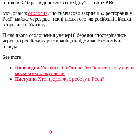
ціною в 3-10 разів дорожче за вихідну”, – пише BBC.
McDonald’s
оголосив,
що тимчасово закриє 850 ресторанів у
Росії, майже через два тижні після того, як російські війська
вторглися в Україну.
Після цього оголошення увечері 8 березня спостерігались
черги до російських ресторанів, повідомляє Економічна
правда
See more
Попередня
Українські воїни розбомбили танкову групу
московських окупантів
Наступна
Хто продовжує роботу в Росії?
0