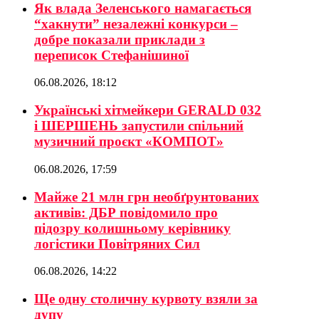
Як влада Зеленського намагається
“хакнути” незалежні конкурси –
добре показали приклади з
переписок Стефанішиної
06.08.2026, 18:12
Українські хітмейкери GERALD 032
і ШЕРШЕНЬ запустили спільний
музичний проєкт «КОМПОТ»
06.08.2026, 17:59
Майже 21 млн грн необґрунтованих
активів: ДБР повідомило про
підозру колишньому керівнику
логістики Повітряних Сил
06.08.2026, 14:22
Ще одну столичну курвоту взяли за
дупу