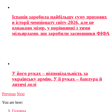
Іспанія заробила найбільшу суму призових
в історії чемпіонату світу-2026, але це
однаково мізер, у порівнянні з тими
мільярдами, що заробили засновники ФІФА
У його руках – відповідальність за
українську армію. У її руках – бандура й
дитячі долі
Previous
Next
You are here:
Головна