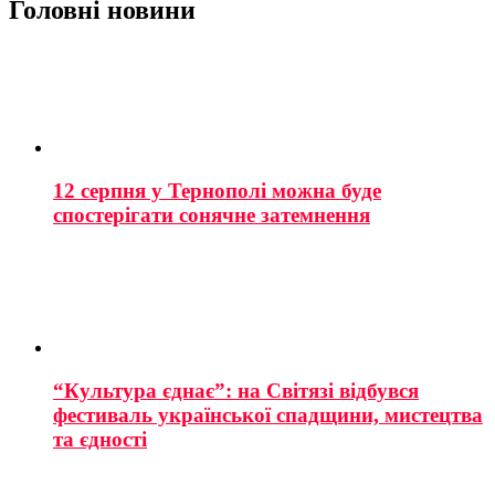
Головні новини
12 серпня у Тернополі можна буде
спостерігати сонячне затемнення
“Культура єднає”: на Світязі відбувся
фестиваль української спадщини, мистецтва
та єдності