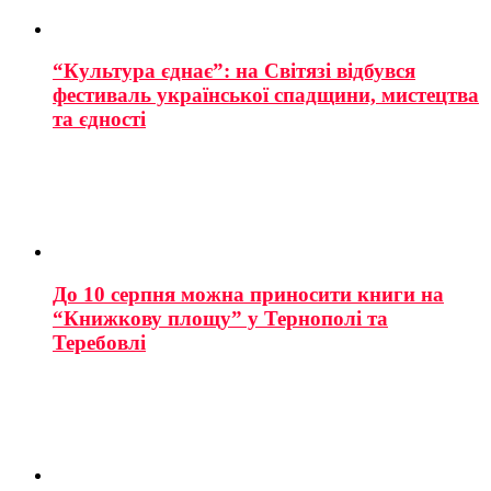
“Культура єднає”: на Світязі відбувся
фестиваль української спадщини, мистецтва
та єдності
До 10 серпня можна приносити книги на
“Книжкову площу” у Тернополі та
Теребовлі