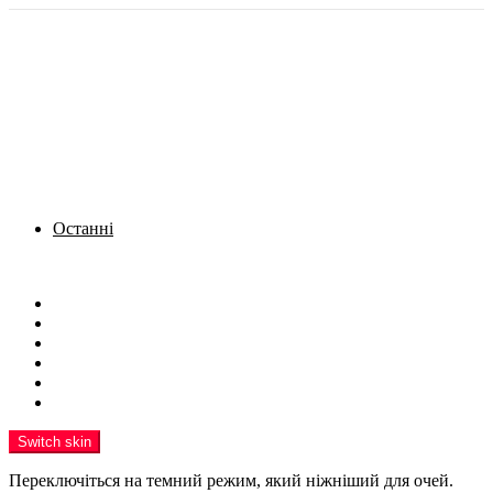
Останні
Menu
Новини
Політика
Кримінал
Фото
Надіслати новину
Реклама на сайті
Switch skin
Переключіться на темний режим, який ніжніший для очей.