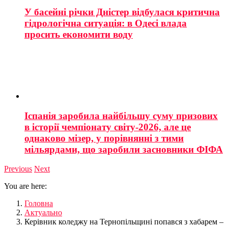
У басейні річки Дністер відбулася критична
гідрологічна ситуація: в Одесі влада
просить економити воду
Іспанія заробила найбільшу суму призових
в історії чемпіонату світу-2026, але це
однаково мізер, у порівнянні з тими
мільярдами, що заробили засновники ФІФА
Previous
Next
You are here:
Головна
Актуально
Керівник коледжу на Тернопільщині попався з хабарем –