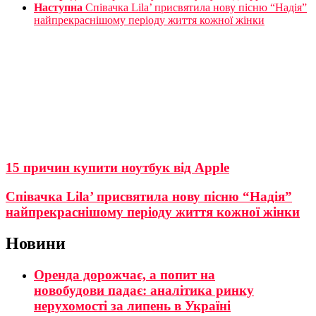
Наступна
Співачка Lila’ присвятила нову пісню “Надія”
найпрекраснішому періоду життя кожної жінки
15 причин купити ноутбук від Apple
Співачка Lila’ присвятила нову пісню “Надія”
найпрекраснішому періоду життя кожної жінки
Новини
Оренда дорожчає, а попит на
новобудови падає: аналітика ринку
нерухомості за липень в Україні