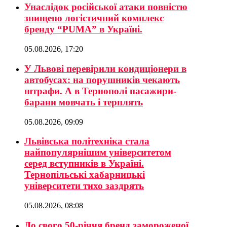
Унаслідок російської атаки повністю
знищено логістичний комплекс
бренду “PUMA” в Україні.
05.08.2026, 17:20
У Львові перевірили кондиціонери в
автобусах: на порушників чекають
штрафи. А в Тернополі пасажири-
барани мовчать і терплять
05.08.2026, 09:09
Львівська політехніка стала
найпопулярнішим університетом
серед вступників в Україні.
Тернопільські хабарницькі
університети тихо заздрять
05.08.2026, 08:08
До свого 50-річчя бренд замороженої