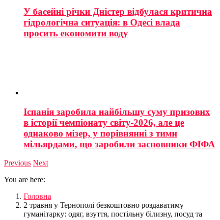
У басейні річки Дністер відбулася критична
гідрологічна ситуація: в Одесі влада
просить економити воду
Іспанія заробила найбільшу суму призових
в історії чемпіонату світу-2026, але це
однаково мізер, у порівнянні з тими
мільярдами, що заробили засновники ФІФА
Previous
Next
You are here:
Головна
2 травня у Тернополі безкоштовно роздаватиму
гуманітарку: одяг, взуття, постільну білизну, посуд та