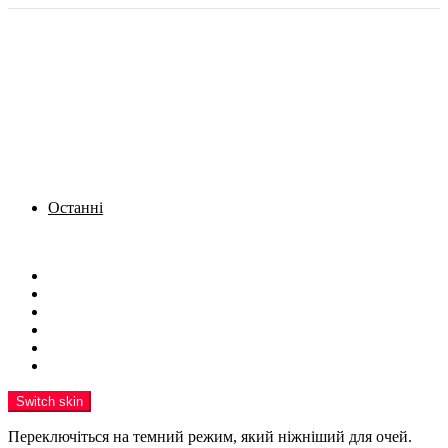
Останні
Menu
Новини
Політика
Кримінал
Фото
Надіслати новину
Реклама на сайті
Switch skin
Переключіться на темний режим, який ніжніший для очей.