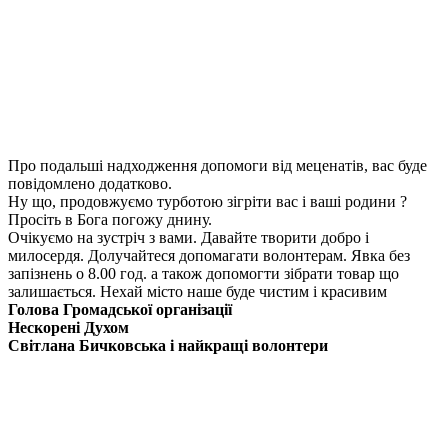
Про подальші надходження допомоги від меценатів, вас буде
повідомлено додатково.
Ну що, продовжуємо турботою зігріти вас і ваші родини ?
Просіть в Бога погожу днину.
Очікуємо на зустріч з вами. Давайте творити добро і
милосердя. Долучайтеся допомагати волонтерам. Явка без
запізнень о 8.00 год. а також допомогти зібрати товар що
залишається. Нехай місто наше буде чистим і красивим
Голова Громадської організації
Нескорені Духом
Світлана Бичковська і найкращі волонтери