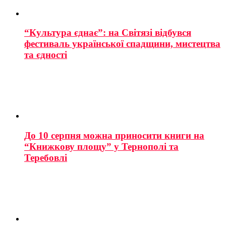
“Культура єднає”: на Світязі відбувся
фестиваль української спадщини, мистецтва
та єдності
До 10 серпня можна приносити книги на
“Книжкову площу” у Тернополі та
Теребовлі