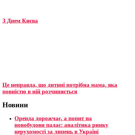
З Днем Києва
Це неправда, що дитині потрібна мама, яка
повністю в ній розчиняється
Новини
Оренда дорожчає, а попит на
новобудови падає: аналітика ринку
нерухомості за липень в Україні