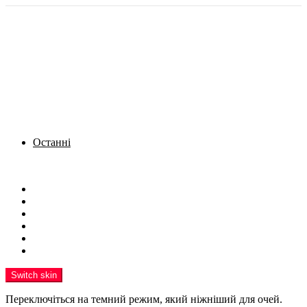
Останні
Menu
Новини
Політика
Кримінал
Фото
Надіслати новину
Реклама на сайті
Switch skin
Переключіться на темний режим, який ніжніший для очей.