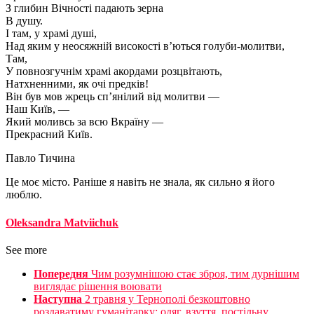
З глибин Вічності падають зерна
В душу.
І там, у храмі душі,
Над яким у неосяжній високості в’ються голуби-молитви,
Там,
У повнозгучнім храмі акордами розцвітають,
Натхненними, як очі предків!
Він був мов жрець сп’янілий від молитви —
Наш Київ, —
Який моливсь за всю Вкраїну —
Прекрасний Київ.
Павло Тичина
Це моє місто. Раніше я навіть не знала, як сильно я його
люблю.
Oleksandra Matviichuk
See more
Попередня
Чим розумнішою стає зброя, тим дурнішим
виглядає рішення воювати
Наступна
2 травня у Тернополі безкоштовно
роздаватиму гуманітарку: одяг, взуття, постільну