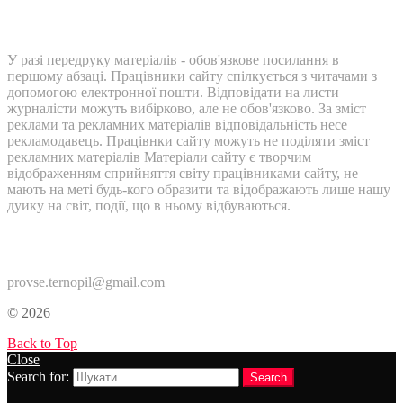
У разі передруку матеріалів - обов'язкове посилання в
першому абзаці. Працівники сайту спілкується з читачами з
допомогою електронної пошти. Відповідати на листи
журналісти можуть вибірково, але не обов'язково. За зміст
реклами та рекламних матеріалів відповідальність несе
рекламодавець. Працівнки сайту можуть не поділяти зміст
рекламних матеріалів Матеріали сайту є творчим
відображенням сприйняття світу працівниками сайту, не
мають на меті будь-кого образити та відображають лише нашу
дуику на світ, події, що в ньому відбуваються.
Контакти:
provse.ternopil@gmail.com
© 2026
Back to Top
Close
Search for:
Search