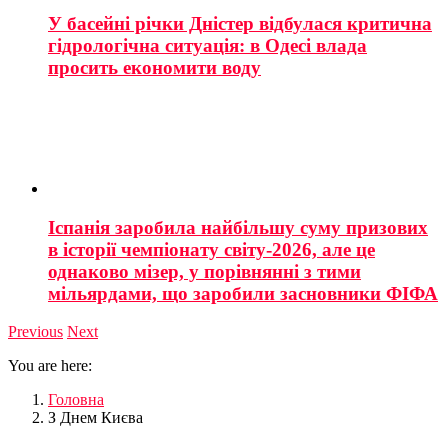
У басейні річки Дністер відбулася критична
гідрологічна ситуація: в Одесі влада
просить економити воду
Іспанія заробила найбільшу суму призових
в історії чемпіонату світу-2026, але це
однаково мізер, у порівнянні з тими
мільярдами, що заробили засновники ФІФА
Previous
Next
You are here:
Головна
З Днем Києва