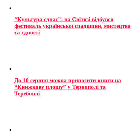
“Культура єднає”: на Світязі відбувся
фестиваль української спадщини, мистецтва
та єдності
До 10 серпня можна приносити книги на
“Книжкову площу” у Тернополі та
Теребовлі