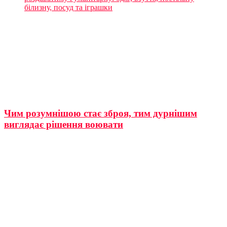
білизну, посуд та іграшки
Чим розумнішою стає зброя, тим дурнішим
виглядає рішення воювати