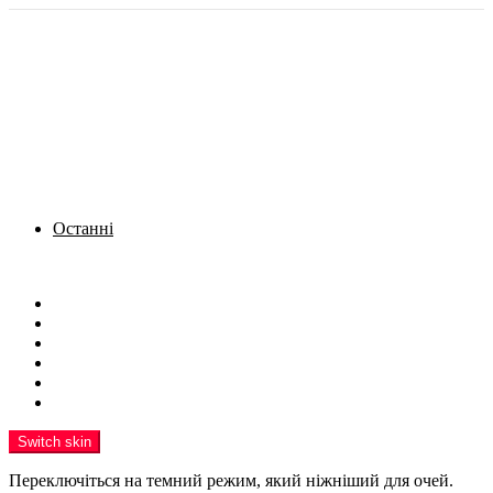
Останні
Menu
Новини
Політика
Кримінал
Фото
Надіслати новину
Реклама на сайті
Switch skin
Переключіться на темний режим, який ніжніший для очей.