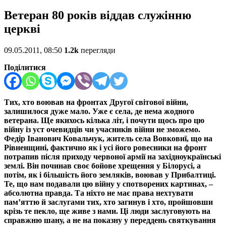
Ветеран 80 років віддав служінню
церкві
09.05.2011, 08:50
1.2k
перегляди
Поділитися
Тих, хто воював на фронтах Другої світової війни,
залишилося дуже мало. Уже є села, де нема жодного
ветерана. Ще якихось кілька літ, і почути щось про цю
війну із уст очевидців чи учасників війни не зможемо.
Федір Іванович Ковальчук, житель села Вовковиї, що на
Рівненщині, фактично як і усі його ровесники на фронт
потрапив після приходу червоної армії на західноукраїнські
землі. Він починав своє бойове хрещення у Білорусі, а
потім, як і більшість його земляків, воював у Прибалтиці.
Те, що нам подавали цю війну у спотворених картинах, –
абсолютна правда. Та ніхто не має права нехтувати
пам’яттю й заслугами тих, хто загинув і хто, пройшовши
крізь те пекло, ще живе з нами. Ці люди заслуговують на
справжню шану, а не на показну у переддень святкування