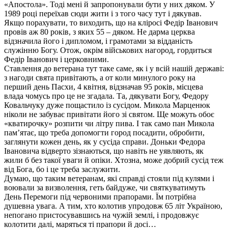
«Апостола». Тоді мені й запропонували бути у них дяком. У
1989 році переїхав сюди жити і з того часу тут і дякував.
Якщо порахувати, то виходить, що на кліросі Федір Іванович
провів аж 80 років, з яких 55 – дяком. Не дарма церква
відзначила його і дипломом, і грамотами за відданість
служінню Богу. Отож, окрім військових нагород, гордиться
Федір Іванович і церковними.
Ставлення до ветерана тут таке саме, як і у всій нашій державі:
з нагоди свята привітають, а от коли минулого року на
перший день Пасхи, 4 квітня, відзначав 95 років, місцева
влада чомусь про це не згадала. Та, дякувати Богу, Федору
Ковальчуку дуже пощастило із сусідом. Микола Марценюк
ніколи не забуває привітати його зі святом. Ще можуть обоє
«кватирочку» розпити чи літру пива. І так само пан Микола
пам’ятає, що треба допомогти город посадити, обробити,
заглянути кожен день, як у сусіда справи. Доньки Федора
Івановича відверто зізнаються, що навіть не уявляють, як
жили б без такої уваги й опіки. Хтозна, може добрий сусід теж
від Бога, бо і це треба заслужити.
Думаю, що таким ветеранам, які справді стояли під кулями і
воювали за визволення, геть байдуже, чи святкуватимуть
День Перемоги під червоними прапорами. Їм потрібна
душевна увага. А тим, хто колотив упродовж 65 літ Україною,
непогано пристосувавшись на чужій землі, і продовжує
колотити далі, маряться ті прапори й досі…