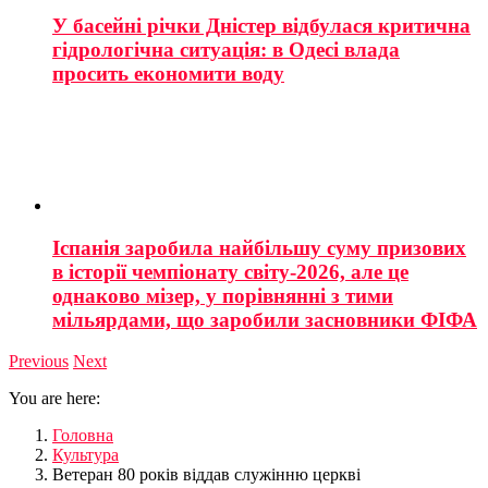
У басейні річки Дністер відбулася критична
гідрологічна ситуація: в Одесі влада
просить економити воду
Іспанія заробила найбільшу суму призових
в історії чемпіонату світу-2026, але це
однаково мізер, у порівнянні з тими
мільярдами, що заробили засновники ФІФА
Previous
Next
You are here:
Головна
Культура
Ветеран 80 років віддав служінню церкві