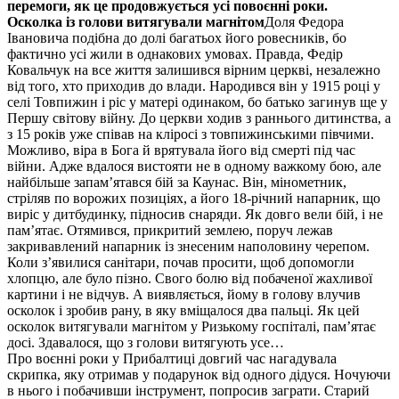
перемоги, як це продовжується усі повоєнні роки.
Осколка із голови витягували магнітом
Доля Федора
Івановича подібна до долі багатьох його ровесників, бо
фактично усі жили в однакових умовах. Правда, Федір
Ковальчук на все життя залишився вірним церкві, незалежно
від того, хто приходив до влади. Народився він у 1915 році у
селі Товпижин і ріс у матері одинаком, бо батько загинув ще у
Першу світову війну. До церкви ходив з раннього дитинства, а
з 15 років уже співав на кліросі з товпижинськими півчими.
Можливо, віра в Бога й врятувала його від смерті під час
війни. Адже вдалося вистояти не в одному важкому бою, але
найбільше запам’ятався бій за Каунас. Він, мінометник,
стріляв по ворожих позиціях, а його 18-річний напарник, що
виріс у дитбудинку, підносив снаряди. Як довго вели бій, і не
пам’ятає. Отямився, прикритий землею, поруч лежав
закривавлений напарник із знесеним наполовину черепом.
Коли з’явилися санітари, почав просити, щоб допомогли
хлопцю, але було пізно. Свого болю від побаченої жахливої
картини і не відчув. А виявляється, йому в голову влучив
осколок і зробив рану, в яку вміщалося два пальці. Як цей
осколок витягували магнітом у Ризькому госпіталі, пам’ятає
досі. Здавалося, що з голови витягують усе…
Про воєнні роки у Прибалтиці довгий час нагадувала
скрипка, яку отримав у подарунок від одного дідуся. Ночуючи
в нього і побачивши інструмент, попросив заграти. Старий