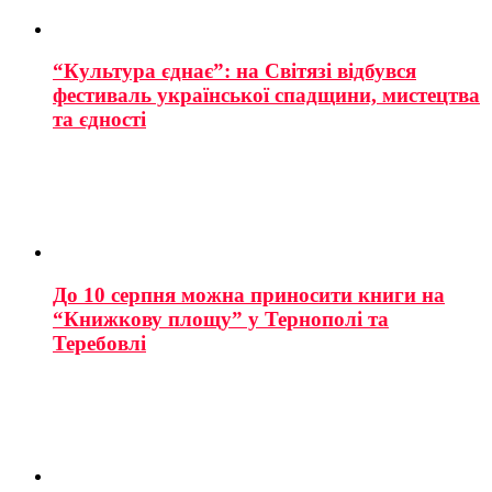
“Культура єднає”: на Світязі відбувся
фестиваль української спадщини, мистецтва
та єдності
До 10 серпня можна приносити книги на
“Книжкову площу” у Тернополі та
Теребовлі