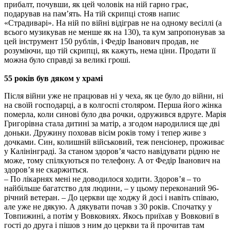
прибалт, почувши, як цей чоловік на ній гарно грає,
подарував на пам’ять. На тій скрипці стояв напис
«Страдиварі». На ній по війні відіграв не на одному весіллі (а
всього музикував не менше як на 130), та кум запропонував за
цей інструмент 150 рублів, і Федір Іванович продав, не
розуміючи, що тій скрипці, як кажуть, нема ціни. Продати її
можна було справді за великі гроші.
55 років був дяком у храмі
Після війни уже не працював ні у чеха, як це було до війни, ні
на своїй господарці, а в колгоспі столяром. Перша його жінка
померла, коли синові було два рочки, одружився вдруге. Марія
Григорівна стала дитині за матір, а згодом народилися ще дві
доньки. Дружину поховав вісім років тому і тепер живе з
дочками. Син, колишній військовий, теж пенсіонер, проживає
у Калінінграді. За станом здоров’я часто навідувати рідню не
може, тому спілкуються по телефону. А от Федір Іванович на
здоров’я не скаржиться.
– По лікарнях мені не доводилося ходити. Здоров’я – то
найбільше багатство для людини, – у цьому переконаний 96-
річний ветеран. – До церкви ще ходжу й досі і навіть співаю,
але уже не дякую. А дякувати почав з 30 років. Спочатку у
Товпижині, а потім у Вовковиях. Якось приїхав у Вовковиї в
гості до друга і пішов з ним до церкви та й прочитав там