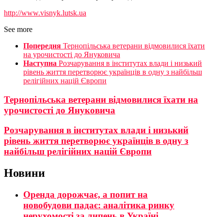
http://www.visnyk.lutsk.ua
See more
Попередня
Тернопільська ветерани відмовилися їхати
на урочистості до Януковича
Наступна
Розчарування в інститутах влади і низький
рівень життя перетворює українців в одну з найбільш
релігійних націй Європи
Тернопільська ветерани відмовилися їхати на
урочистості до Януковича
Розчарування в інститутах влади і низький
рівень життя перетворює українців в одну з
найбільш релігійних націй Європи
Новини
Оренда дорожчає, а попит на
новобудови падає: аналітика ринку
нерухомості за липень в Україні