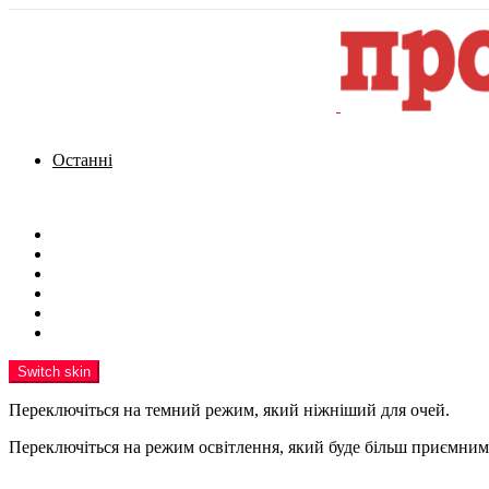
Останні
Menu
Новини
Політика
Кримінал
Фото
Надіслати новину
Реклама на сайті
Switch skin
Переключіться на темний режим, який ніжніший для очей.
Переключіться на режим освітлення, який буде більш приємним 
шукати