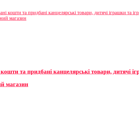
ані кошти та придбані канцелярські товари, дитячі іграшки та іг
ьний магазин
 кошти та придбані канцелярські товари, дитячі і
ий магазин