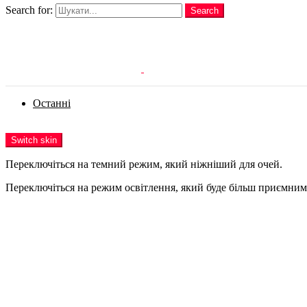
Search for:
Search
Login
Останні
Menu
Switch skin
Переключіться на темний режим, який ніжніший для очей.
Переключіться на режим освітлення, який буде більш приємним 
Login