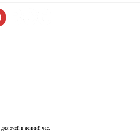
для очей в денний час.