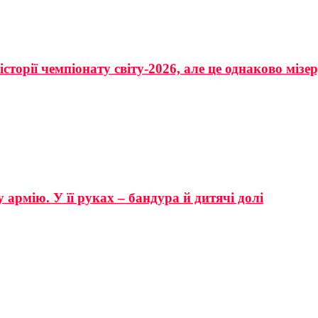
сторії чемпіонату світу-2026, але це однаково мізе
 армію. У її руках – бандура й дитячі долі