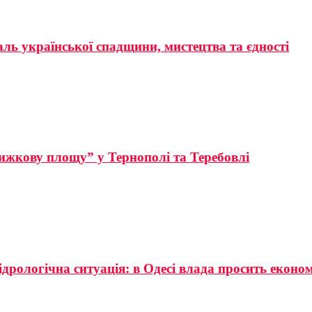
аль української спадщини, мистецтва та єдності
ижкову площу” у Тернополі та Теребовлі
ідрологічна ситуація: в Одесі влада просить еконо