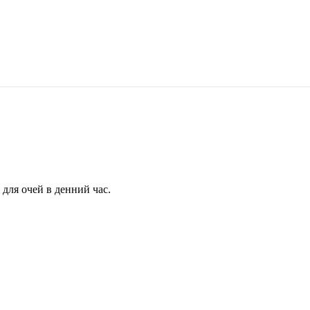
для очей в денний час.