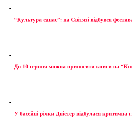
“Культура єднає”: на Світязі відбувся фестив
До 10 серпня можна приносити книги на “Кн
У басейні річки Дністер відбулася критична г