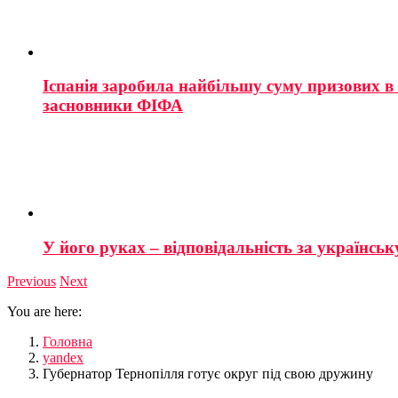
Іспанія заробила найбільшу суму призових в і
засновники ФІФА
У його руках – відповідальність за українську
Previous
Next
You are here:
Головна
yandex
Губернатор Тернопілля готує округ під свою дружину