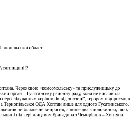
ернопільської області.
Гусятинщині!?
 Хоптяна. Через свою «комсомольську» та прислужницьку до
кий орган – Гусятинську районну раду, вона не висловила
 переслідуванням керівників від опозиції, терором підприємців
лова Тернопільської ОДА Хоптян лише для одного Гусятинського,
мільйонів чи більше не випросив, а лише два з половиною, щоб,
льщині під керівництвом бригадира з Чемирівців – Хоптяна.