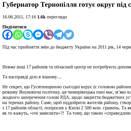
Губернатор Тернопілля готує округ під
16.06.2011, 17:16
1.6k
перегляди
Поділитися
Під час прийняття змін до бюджету України на 2011 рік, 14 черв
Невже інші 17 районів та обласний центр не потребують допомо
Та насправді діло в іншому…
Не секрет, що Гусятинщиною сьогодні керує (є головою районн
режиму Януковича політику, ця чимирівецька пані має, м’яко 
жодного заперечення голові РДА, щодо закриття бюджетних уста
на теренах району. Саме, щоб піддобрити жителів району, створ
з 17 районів області, попросив у Києві 2 500 млн. гривень. Та 
як то кажуть, «очі замилити»?! Та тому, що такою «справедли