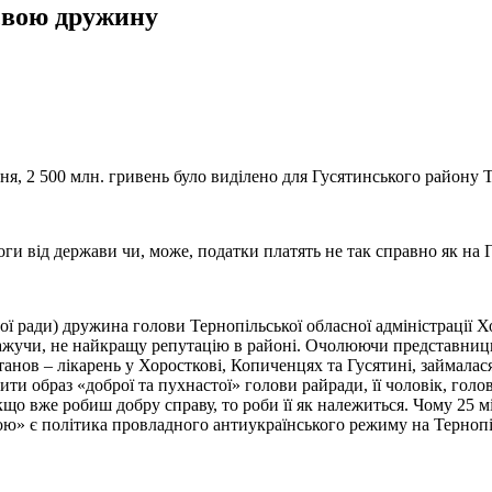
 свою дружину
ня, 2 500 млн. гривень було виділено для Гусятинського району Т
ги від держави чи, може, податки платять не так справно як на 
ої ради) дружина голови Тернопільської обласної адміністрації
кажучи, не найкращу репутацію в районі. Очолюючи представниць
нов – лікарень у Хоросткові, Копиченцях та Гусятині, займалася
ити образ «доброї та пухнастої» голови райради, її чоловік, го
якщо вже робиш добру справу, то роби її як належиться. Чому 25 
вою» є політика провладного антиукраїнського режиму на Тернопі