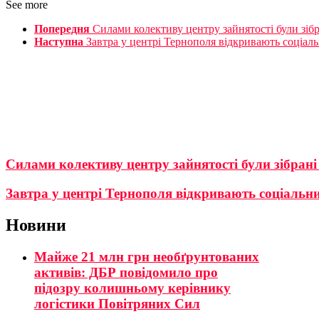
See more
Попередня
Силами колективу центру зайнятості були зібр
Наступна
Завтра у центрі Тернополя відкривають соціал
Силами колективу центру зайнятості були зібрані
Завтра у центрі Тернополя відкривають соціальн
Новини
Майже 21 млн грн необґрунтованих
активів: ДБР повідомило про
підозру колишньому керівнику
логістики Повітряних Сил