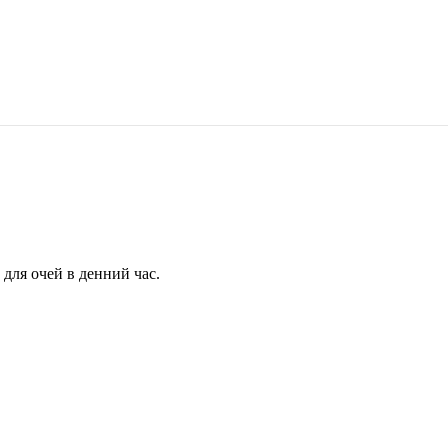
для очей в денний час.