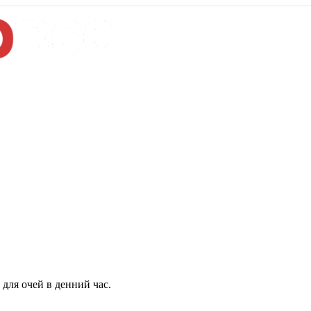
для очей в денний час.