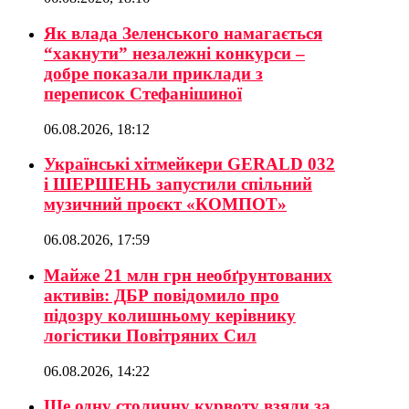
Як влада Зеленського намагається
“хакнути” незалежні конкурси –
добре показали приклади з
переписок Стефанішиної
06.08.2026, 18:12
Українські хітмейкери GERALD 032
і ШЕРШЕНЬ запустили спільний
музичний проєкт «КОМПОТ»
06.08.2026, 17:59
Майже 21 млн грн необґрунтованих
активів: ДБР повідомило про
підозру колишньому керівнику
логістики Повітряних Сил
06.08.2026, 14:22
Ще одну столичну курвоту взяли за