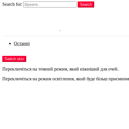
Search for:
Search
Login
Останні
Menu
Switch skin
Переключіться на темний режим, який ніжніший для очей.
Переключіться на режим освітлення, який буде більш приємним 
Login