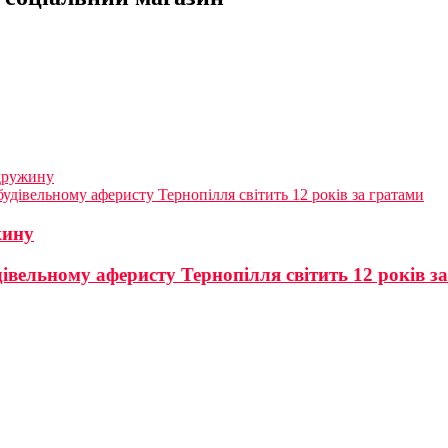
 дружину
удівельному аферисту Тернопілля світить 12 років за гратами
жину
івельному аферисту Тернопілля світить 12 років з