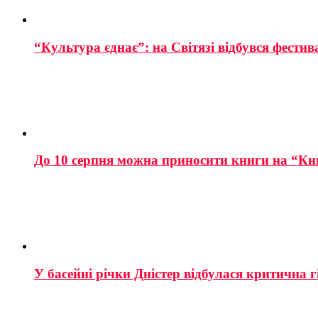
“Культура єднає”: на Світязі відбувся фестив
До 10 серпня можна приносити книги на “Кн
У басейні річки Дністер відбулася критична г