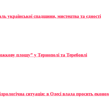
аль української спадщини, мистецтва та єдності
ижкову площу” у Тернополі та Теребовлі
ідрологічна ситуація: в Одесі влада просить еконо