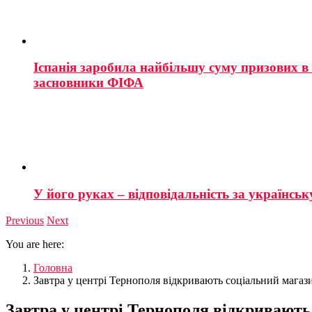
Іспанія заробила найбільшу суму призових в і
засновники ФІФА
У його руках – відповідальність за українську
Previous
Next
You are here:
Головна
Завтра у центрі Тернополя відкривають соціальний магаз
Завтра у центрі Тернополя відкривають