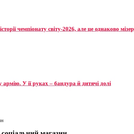
сторії чемпіонату світу-2026, але це однаково мізе
 армію. У її руках – бандура й дитячі долі
ин
 соціальний магазин