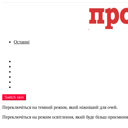
Останні
Menu
Новини
Політика
Кримінал
Фото
Надіслати новину
Реклама на сайті
Switch skin
Переключіться на темний режим, який ніжніший для очей.
Переключіться на режим освітлення, який буде більш приємним 
шукати