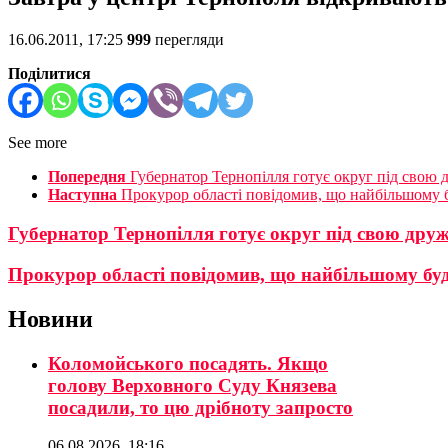
16.06.2011, 17:25
999
перегляди
Поділитися
See more
Попередня
Губернатор Тернопілля готує округ під свою
Наступна
Прокурор області повідомив, що найбільшому б
Губернатор Тернопілля готує округ під свою дру
Прокурор області повідомив, що найбільшому буд
Новини
Коломойського посадять. Якщо
голову Верховного Суду Князева
посадили, то цю дрібноту запросто
06.08.2026, 18:16