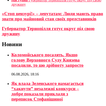
Наступна
Губернатор Тернопілля готує округ під свою
дружину
«Стоп цензурі!» – депутатам: Люди мають право
знати про майновий стан своїх представників
Губернатор Тернопілля готує округ під свою
дружину
Новини
Коломойського посадять. Якщо
голову Верховного Суду Князева
посадили, то цю дрібноту запросто
06.08.2026, 18:16
Як влада Зеленського намагається
“хакнути” незалежні конкурси –
добре показали приклади з
переписок Стефанішиної