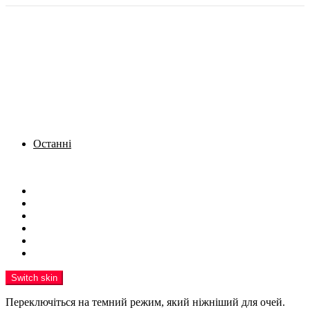
Останні
Menu
Новини
Політика
Кримінал
Фото
Надіслати новину
Реклама на сайті
Switch skin
Переключіться на темний режим, який ніжніший для очей.