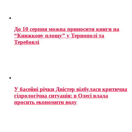
До 10 серпня можна приносити книги на
“Книжкову площу” у Тернополі та
Теребовлі
У басейні річки Дністер відбулася критична
гідрологічна ситуація: в Одесі влада
просить економити воду