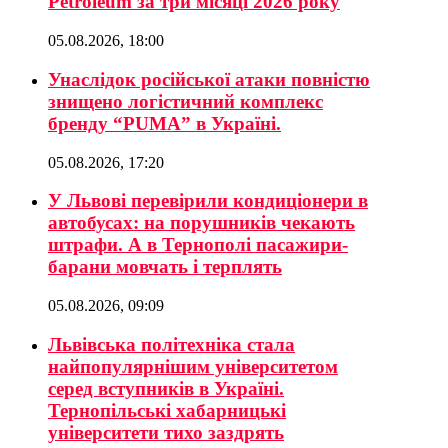
Petroleum за три місяці 2026 року
05.08.2026, 18:00
Унаслідок російської атаки повністю
знищено логістичний комплекс
бренду “PUMA” в Україні.
05.08.2026, 17:20
У Львові перевірили кондиціонери в
автобусах: на порушників чекають
штрафи. А в Тернополі пасажири-
барани мовчать і терплять
05.08.2026, 09:09
Львівська політехніка стала
найпопулярнішим університетом
серед вступників в Україні.
Тернопільські хабарницькі
університети тихо заздрять