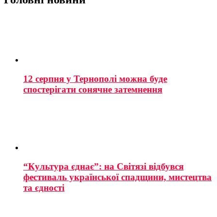
12 серпня у Тернополі можна буде
спостерігати сонячне затемнення
“Культура єднає”: на Світязі відбувся
фестиваль української спадщини, мистецтва
та єдності