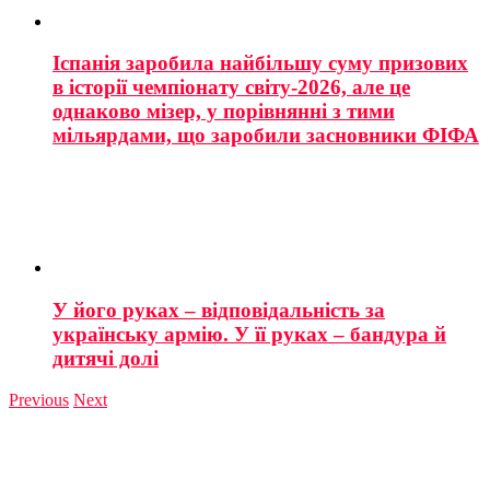
Іспанія заробила найбільшу суму призових
в історії чемпіонату світу-2026, але це
однаково мізер, у порівнянні з тими
мільярдами, що заробили засновники ФІФА
У його руках – відповідальність за
українську армію. У її руках – бандура й
дитячі долі
Previous
Next