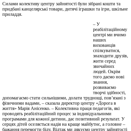
Силами колективу центру зайнятості були зібрані кошти та
придбані канцелярські товари, дитячі іграшки та ігри, шкільне
приладдя.
– У
реабілітаційному
центрі ми вчимо
наших
вихованців
спілкуватися,
знаходити друзів,
жити серед
звичайних
людей. Окрім
того даємо нові
знання,
розвиваємо
творчі здібності,
допомагаємо стати сильнішими, долати труднощі, пов’язані з
фізичними вадами, – сказала директор центру «Дорога в
життя» Марія Анісенко. – Колективна праця педагогів, які
проводять реабілітаційний процес за індивідуальними
програмами для кожної дитини, дає позитивний результат. У
серцях дітей оселяється надія на краще майбутнє, а головне –
бажання перемогти біду. Відтак ми дякуємо центру зайнятості