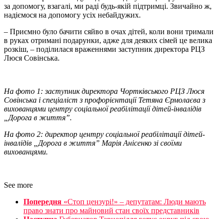
за допомогу, взагалі, ми раді будь-якій підтримці. Звичайно ж,
надіємося на допомогу усіх небайдужих.
– Приємно було бачити сяйво в очах дітей, коли вони тримали
в руках отримані подарунки, адже для деяких сімей це велика
розкіш, – поділилася враженнями заступник директора РЦЗ
Люся Совінська.
На фото
1
: заступник директора Чортківського РЦЗ Люся
Совінська і спеціаліст з профорієнтації Тетяна Єрмолаєва з
вихованцями центру соціальної реабілітації дітей-інвалідів
„Дорога в життя”.
На фото 2:
директор центру соціальної реабілітації дітей-
інвалідів „Дорога в життя” Марія Анісенко з
і
своїми
вихованцями.
See more
Попередня
«Стоп цензурі!» – депутатам: Люди мають
право знати про майновий стан своїх представників