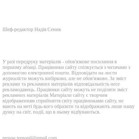
Шеф-редактор Надія Сеник
У разі передруку матеріалів - обов'язкове посилання в
першому абзаці. Працівники сайту спілкується з читачами з
допомогою електронної пошти. Відповідати на листи
журналісти можуть вибірково, але не обов'язково. За зміст
реклами та рекламних матеріалів відповідальність несе
рекламодавець. Працівнки сайту можуть не поділяти зміст
рекламних матеріалів Матеріали сайту є творчим
відображенням сприйняття світу працівниками сайту, не
мають на меті будь-кого образити та відображають лише нашу
дуику на світ, події, що в ньому відбуваються.
Контакти:
provse.ternopil@gmail.com