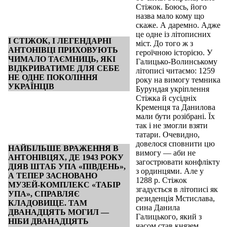
Стіжок. Боюсь, його
назва мало кому що
скаже. А даремно. Адже
це одне із літописних
І СТІЖОК, І ЛЕГЕНДАРНІ
міст. До того ж з
АНТОНІВЦІ ПРИХОВУЮТЬ
героїчною історією. У
ЧИМАЛО ТАЄМНИЦЬ, ЯКІ
Галицько-Волинському
ВІДКРИВАТИМЕ ДЛЯ СЕБЕ
літописі читаємо: 1259
НЕ ОДНЕ ПОКОЛІННЯ
року на вимогу темника
УКРАЇНЦІВ
Бурундая укріплення
Стіжка й сусідніх
Кременця та Данилова
мали бути розібрані. Їх
так і не змогли взяти
татари. Очевидно,
довелося сповнити цю
НАЙБІЛЬШЕ ВРАЖЕННЯ В
вимогу — аби не
АНТОНІВЦЯХ, ДЕ 1943 РОКУ
загострювати конфлікту
ДІЯВ ШТАБ УПА «ПІВДЕНЬ»,
з ординцями. Але у
А ТЕПЕР ЗАСНОВАНО
1288 р. Стіжок
МУЗЕЙ-КОМПЛЕКС «ТАБІР
згадується в літописі як
УПА», СПРАВЛЯЄ
резиденція Мстислава,
КЛАДОВИЩЕ. ТАМ
сина Данила
ДВАНАДЦЯТЬ МОГИЛ —
Галицького, який з
НІБИ ДВАНАДЦЯТЬ
часом став князем