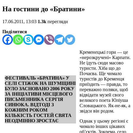
На гостини до «Братини»
17.06.2011, 13:03
1.3k
перегляди
Поділитися
Кременецькі гори — це
«нерозкручені» Карпати.
Не їдуть сюди масово
туристи. Хіба що до
Почаєва. Ще чимало
ФЕСТИВАЛЬ «БРАТИНА» У
туристів до Кременця
СЕЛІ СТІЖОК НА ШУМЩИНІ
приїздить — правда, то
БУЛО ЗАСНОВАНО 2006 РОКУ
переважно поляки, щоб
ЗА ІНІЦІАТИВИ МІСЦЕВОГО
відвідати музей свого
ПИСЬМЕННИКА СЕРГІЯ
великого поета Юліуша
СИНЮКА. ВІДТОДІ З
Словацького. Як-не-як, а
КОЖНИМ РОКОМ
звідси він родом.
КІЛЬКІСТЬ ГОСТЕЙ СВЯТА
НЕОДМІННО ЗРОСТАЄ
Однак у цьому регіоні є
чимало інших цікавих
об’єктів. Зокрема, село