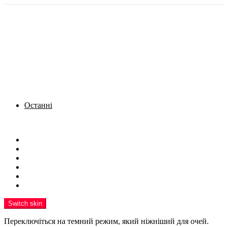
Останні
Menu
Новини
Політика
Кримінал
Фото
Надіслати новину
Реклама на сайті
Switch skin
Переключіться на темний режим, який ніжніший для очей.