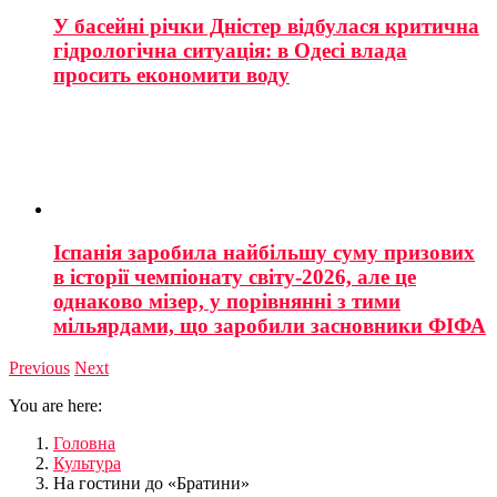
У басейні річки Дністер відбулася критична
гідрологічна ситуація: в Одесі влада
просить економити воду
Іспанія заробила найбільшу суму призових
в історії чемпіонату світу-2026, але це
однаково мізер, у порівнянні з тими
мільярдами, що заробили засновники ФІФА
Previous
Next
You are here:
Головна
Культура
На гостини до «Братини»