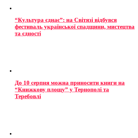
“Культура єднає”: на Світязі відбувся
фестиваль української спадщини, мистецтва
та єдності
До 10 серпня можна приносити книги на
“Книжкову площу” у Тернополі та
Теребовлі