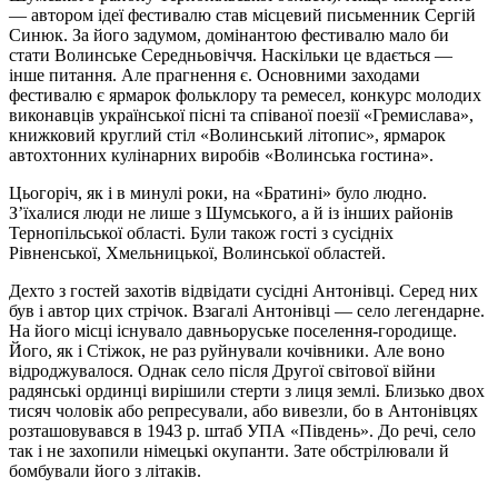
— автором ідеї фестивалю став місцевий письменник Сергій
Синюк. За його задумом, домінантою фестивалю мало би
стати Волинське Середньовіччя. Наскільки це вдається —
інше питання. Але прагнення є. Основними заходами
фестивалю є ярмарок фольклору та ремесел, конкурс молодих
виконавців української пісні та співаної поезії «Гремислава»,
книжковий круглий стіл «Волинський літопис», ярмарок
автохтонних кулінарних виробів «Волинська гостина».
Цьогоріч, як і в минулі роки, на «Братині» було людно.
З’їхалися люди не лише з Шумського, а й із інших районів
Тернопільської області. Були також гості з сусідніх
Рівненської, Хмельницької, Волинської областей.
Дехто з гостей захотів відвідати сусідні Антонівці. Серед них
був і автор цих стрічок. Взагалі Антонівці — село легендарне.
На його місці існувало давньоруське поселення-городище.
Його, як і Стіжок, не раз руйнували кочівники. Але воно
відроджувалося. Однак село після Другої світової війни
радянські ординці вирішили стерти з лиця землі. Близько двох
тисяч чоловік або репресували, або вивезли, бо в Антонівцях
розташовувався в 1943 р. штаб УПА «Південь». До речі, село
так і не захопили німецькі окупанти. Зате обстрілювали й
бомбували його з літаків.