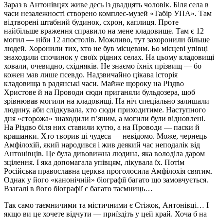
Зараз в Антонівцях живе десь із двадцять чоловік. Біля села в
часи незалежності створено комплес-музей «Табір УПА». Там
відтворені штабний будинок, схрон, каплиця. Проте
найбільше враження справило на мене кладовище. Там є 12
могил — ніби 12 апостолів. Можливо, тут захоронили більше
людей. Хоронили тих, хто не був місцевим. Бо місцеві упівці
знаходили спочинок у своїх рідних селах. На цьому кладовищі
ховали, очевидно, східняків. Не знаємо їхніх прізвищ — бо
кожен мав лише псевдо. Надзвичайно цікава історія
кладовища в радянські часи. Майже щороку на Різдво
Христове й на Проводи сюди приганяли бульдозера, щоб
зрівнював могили на кладовищі. На ніч спеціально залишали
людину, аби слідкувала, хто сюди приходитиме. Наступного
дня «сторожа» знаходили п’яним, а могили були відновлені.
На Різдво біля них ставили кутю, а на Проводи — паски й
крашанки. Хто творив ці чудеса — невідомо. Може, чернець
Амфілохій, який народився і жив деякий час неподалік від
Антонівців. Це була дивовижна людина, яка володіла даром
зцілення. І яка допомагала упівцям, лікувала їх. Потім
Російська православна церква проголосила Амфілохія святим.
Однак у його «канонічній» біографії багато що замовчується.
Взагалі в його біографії є багато таємниць…
Так само таємничими та містичними є Стіжок, Антонівці… І
якщо ви це хочете відчути — приїздіть у цей край. Хоча б на