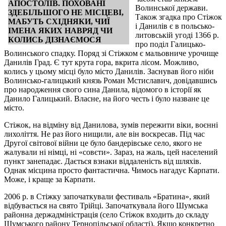
АПОСТОЛІВ. ПОХОВАНІ
Волинської держави.
ЗДЕБІЛЬШОГО НЕ МІСЦЕВІ,
Також згадка про Стіжок
МАБУТЬ СХІДНЯКИ, ЧИЇ
і Данилів є в польсько-
ІМЕНА ЯКИХ НАВРЯД ЧИ
литовській угоді 1366 р.
КОЛИСЬ ДІЗНАЄМОСЯ
про поділ Галицько-
Волинського спадку. Поряд зі Стіжком є мальовниче урочище
Данилів Град. Є тут крута гора, вкрита лісом. Можливо,
колись у цьому місці було місто Данилів. Заснував його ніби
Волинсько-галицький князь Роман Мстиславич, довідавшись
про народження свого сина Данила, відомого в історії як
Данило Галицький. Власне, на його честь і було назване це
місто.
Стіжок, на відміну від Данилова, зумів пережити віки, воєнні
лихоліття. Не раз його нищили, але він воскресав. Під час
Другої світової війни це було бандерівське село, якого не
жалували ні німці, ні «совєти». Зараз, на жаль, цей населений
пункт занепадає. Дається взнаки віддаленість від шляхів.
Однак місцина просто фантастична. Чимось нагадує Карпати.
Може, і краще за Карпати.
2006 р. в Стіжку започаткували фестиваль «Братина», який
відбувається на свято Трійці. Започаткувала його Шумська
районна держадміністрація (село Стіжок входить до складу
Шумського району Тернопільської області). Якщо конкретно