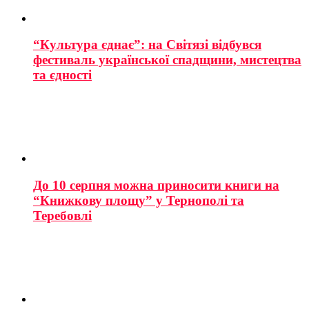
“Культура єднає”: на Світязі відбувся
фестиваль української спадщини, мистецтва
та єдності
До 10 серпня можна приносити книги на
“Книжкову площу” у Тернополі та
Теребовлі