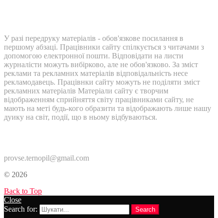
У разі передруку матеріалів - обов'язкове посилання в
першому абзаці. Працівники сайту спілкується з читачами з
допомогою електронної пошти. Відповідати на листи
журналісти можуть вибірково, але не обов'язково. За зміст
реклами та рекламних матеріалів відповідальність несе
рекламодавець. Працівнки сайту можуть не поділяти зміст
рекламних матеріалів Матеріали сайту є творчим
відображенням сприйняття світу працівниками сайту, не
мають на меті будь-кого образити та відображають лише нашу
дуику на світ, події, що в ньому відбуваються.
Контакти:
provse.ternopil@gmail.com
© 2026
Back to Top
Close
Search for:
Search