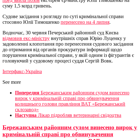
пред’явила позов
екс-прем’єр-міністру Юлії Тимошенко на
суму 1,5 млрд гривень.
Судове засідання з розгляду по суті кримінальної справи
стосовно Юлії Тимошенко
перенесено на 4 липня
.
Водночас, 30 червня Печерський районний суд Києва
відмовив екс-міністру
внутрішніх справ Юрію Луценку у
задоволенні клопотання про перенесення судового засідання
до отримання від органів прокуратури інформації щодо
порушення кримінальної справи, у якій одним із фігурантів є
головуючий у судовому процесі суддя Сергій Вовк.
Інтерфакс-Україна
See more
Попередня
Бережанським районним судом винесено
вирок у кримінальній справі про обвинувачення
колишнього голови правління ВАТ «Бережанський
склозавод»
Наступна
Лікар підробляв ветеринарні свідоцтва
Бережанським районним судом винесено вирок у
кримінальній справі про обвинувачення