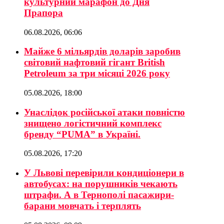
культурний марафон до Дня
Прапора
06.08.2026, 06:06
Майже 6 мільярдів доларів заробив
світовий нафтовий гігант British
Petroleum за три місяці 2026 року
05.08.2026, 18:00
Унаслідок російської атаки повністю
знищено логістичний комплекс
бренду “PUMA” в Україні.
05.08.2026, 17:20
У Львові перевірили кондиціонери в
автобусах: на порушників чекають
штрафи. А в Тернополі пасажири-
барани мовчать і терплять