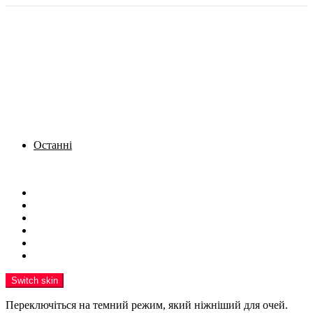
Останні
Menu
Новини
Політика
Кримінал
Фото
Надіслати новину
Реклама на сайті
Switch skin
Переключіться на темний режим, який ніжніший для очей.