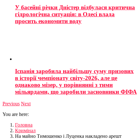
У басейні річки Дністер відбулася критична
гідрологічна ситуація: в Одесі влада
просить економити воду
Іспанія заробила найбільшу суму призових
в історії чемпіонату світу-2026, але це
однаково мізер, у порівнянні з тими
мільярдами, що заробили засновники ФІФА
Previous
Next
You are here:
Головна
Кримінал
На майно Тимошенко і Луценка накладено арешт