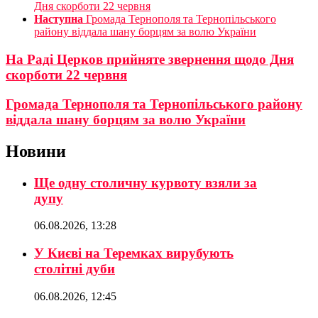
Дня скорботи 22 червня
Наступна
Громада Тернополя та Тернопільського
району віддала шану борцям за волю України
На Раді Церков прийняте звернення щодо Дня
скорботи 22 червня
Громада Тернополя та Тернопільського району
віддала шану борцям за волю України
Новини
Ще одну столичну курвоту взяли за
дупу
06.08.2026, 13:28
У Києві на Теремках вирубують
столітні дуби
06.08.2026, 12:45