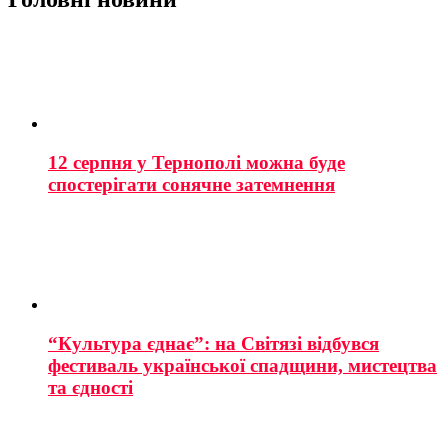
12 серпня у Тернополі можна буде
спостерігати сонячне затемнення
“Культура єднає”: на Світязі відбувся
фестиваль української спадщини, мистецтва
та єдності