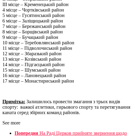
ІІІ місце – Кременецький район
4 місце – Чортківський район
5 місце – Гусятинський район
6 місце – Заліщицький район
7 місце – Бережанський район
8 місце – Борщівський район
9 місце – Бучацький район
10 місце – Теребовлянський район
11 місце – Підволочиський район
12 місце – Збаразький район
13 місце – Козівський район
14 місце – Підгаєцький район
15 місце – Шумський район
16 місце – Лановецький район
17 місце – Монастириський район
Примітка:
Залишилось провести змагання з трьох видів
спорту: важкої атлетики, гирьового спорту та перетягування
каната серед збірних команд районів.
See more
Попередня
На Раді Церков прийняте звернення щодо