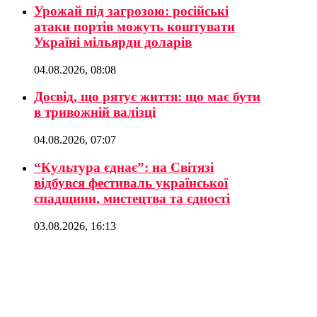
Урожай під загрозою: російські
атаки портів можуть коштувати
Україні мільярди доларів
04.08.2026, 08:08
Досвід, що рятує життя: що має бути
в тривожній валізці
04.08.2026, 07:07
“Культура єднає”: на Світязі
відбувся фестиваль української
спадщини, мистецтва та єдності
03.08.2026, 16:13