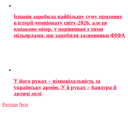
Іспанія заробила найбільшу суму призових
в історії чемпіонату світу-2026, але це
однаково мізер, у порівнянні з тими
мільярдами, що заробили засновники ФІФА
У його руках – відповідальність за
українську армію. У її руках – бандура й
дитячі долі
Previous
Next