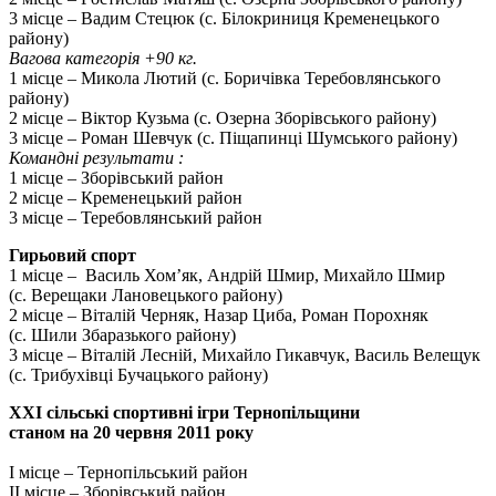
3 місце – Вадим Стецюк (с. Білокриниця Кременецького
району)
Вагова категорія +90 кг.
1 місце – Микола Лютий (с. Боричівка Теребовлянського
району)
2 місце – Віктор Кузьма (с. Озерна Зборівського району)
3 місце – Роман Шевчук (с. Піщапинці Шумського району)
Командні результати :
1 місце – Зборівський район
2 місце – Кременецький район
3 місце – Теребовлянський район
Гирьовий спорт
1 місце – Василь Хом’як, Андрій Шмир, Михайло Шмир
(с. Верещаки Лановецького району)
2 місце – Віталій Черняк, Назар Циба, Роман Порохняк
(с. Шили Збаразького району)
3 місце – Віталій Лесній, Михайло Гикавчук, Василь Велещук
(с. Трибухівці Бучацького району)
ХХІ сільські спортивні ігри Тернопільщини
станом на 20 червня 2011 року
І місце – Тернопільський район
ІІ місце – Зборівський район