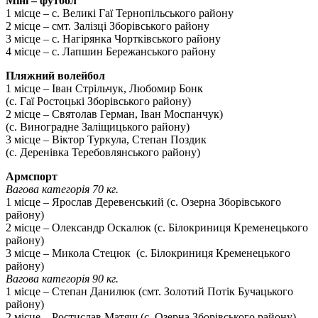
Міні – футбол
1 місце – с. Великі Гаї Тернопільського району
2 місце – смт. Залізці Зборівського району
3 місце – с. Нагірянка Чортківського району
4 місце – с. Лапшин Бережанського району
Пляжний волейбол
1 місце – Іван Стрільчук, Любомир Бонк
(с. Гаї Ростоцькі Зборівського району)
2 місце – Святолав Герман, Іван Моспанчук)
(с. Виноградне Заліщицького району)
3 місце – Віктор Туркула, Степан Поздик
(с. Деренівка Теребовлянського району)
Армспорт
Вагова категорія 70 кг.
1 місце – Ярослав Деревенський (с. Озерна Зборівського
району)
2 місце – Олександр Оскалюк (с. Білокриниця Кременецького
району)
3 місце – Микола Стецюк (с. Білокриниця Кременецького
району)
Вагова категорія 90 кг.
1 місце – Степан Данилюк (смт. Золотий Потік Бучацького
району)
2 місце – Ростислав Матяш (с. Озерна Зборівського району)