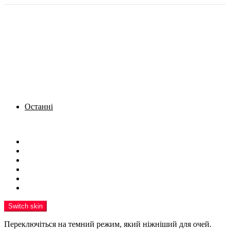
Останні
Menu
Новини
Політика
Кримінал
Фото
Надіслати новину
Реклама на сайті
Switch skin
Переключіться на темний режим, який ніжніший для очей.