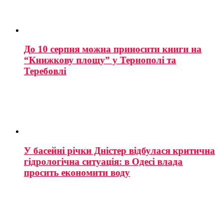
До 10 серпня можна приносити книги на
“Книжкову площу” у Тернополі та
Теребовлі
У басейні річки Дністер відбулася критична
гідрологічна ситуація: в Одесі влада
просить економити воду