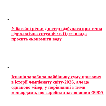
У басейні річки Дністер відбулася критична
гідрологічна ситуація: в Одесі влада
просить економити воду
Іспанія заробила найбільшу суму призових
в історії чемпіонату світу-2026, але це
однаково мізер, у порівнянні з тими
мільярдами, що заробили засновники ФІФА