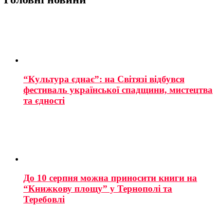
“Культура єднає”: на Світязі відбувся
фестиваль української спадщини, мистецтва
та єдності
До 10 серпня можна приносити книги на
“Книжкову площу” у Тернополі та
Теребовлі