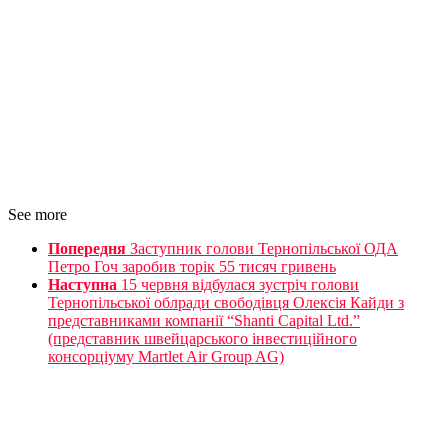
See more
Попередня
Заступник голови Тернопільської ОДА
Петро Гоч заробив торік 55 тисяч гривень
Наступна
15 червня відбулася зустріч голови
Тернопільської облради свободівця Олексія Кайди з
представниками компанії “Shanti Capital Ltd.”
(представник швейцарського інвестиційного
консорціуму Martlet Air Group AG)