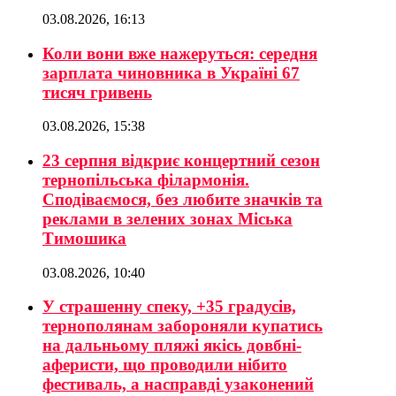
03.08.2026, 16:13
Коли вони вже нажеруться: середня
зарплата чиновника в Україні 67
тисяч гривень
03.08.2026, 15:38
23 серпня відкриє концертний сезон
тернопільська філармонія.
Сподіваємося, без любите значків та
реклами в зелених зонах Міська
Тимошика
03.08.2026, 10:40
У страшенну спеку, +35 градусів,
тернополянам забороняли купатись
на дальньому пляжі якісь довбні-
аферисти, що проводили нібито
фестиваль, а насправді узаконений