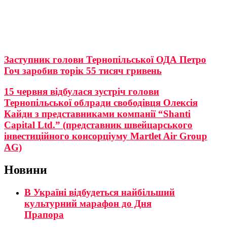
Заступник голови Тернопільської ОДА Петро
Гоч заробив торік 55 тисяч гривень
15 червня відбулася зустріч голови
Тернопільської облради свободівця Олексія
Кайди з представниками компанії “Shanti
Capital Ltd.” (представник швейцарського
інвестиційного консорціуму Martlet Air Group
AG)
Новини
В Україні відбудеться найбільший
культурний марафон до Дня
Прапора