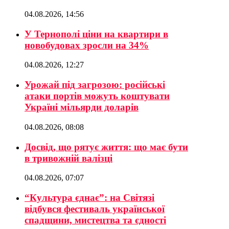
04.08.2026, 14:56
У Тернополі ціни на квартири в
новобудовах зросли на 34%
04.08.2026, 12:27
Урожай під загрозою: російські
атаки портів можуть коштувати
Україні мільярди доларів
04.08.2026, 08:08
Досвід, що рятує життя: що має бути
в тривожній валізці
04.08.2026, 07:07
“Культура єднає”: на Світязі
відбувся фестиваль української
спадщини, мистецтва та єдності