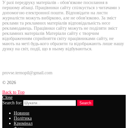
У разі передруку матеріалів - обов'язкове посилання в
першому абзаці. Працівники сайту спілкується з читачами з
допомогою електронної пошти. Відповідати на листи
журналісти можуть вибірково, але не обов'язково. За зміст
реклами та рекламних матеріалів відповідальність несе
рекламодавець. Працівнки сайту можуть не поділяти зміст
рекламних матеріалів Матеріали сайту є творчим
відображенням сприйняття світу працівниками сайту, не
мають на меті будь-кого образити та відображають лише нашу
дуику на світ, події, що в ньому відбуваються.
Контакти:
provse.ternopil@gmail.com
© 2026
Back to Top
Close
Search for:
Search
Новини
Політика
Кримінал