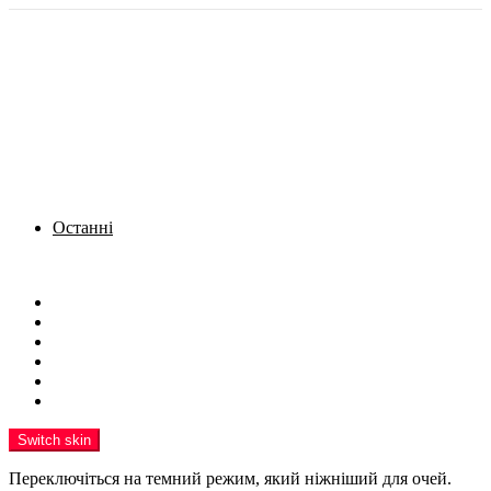
Останні
Menu
Новини
Політика
Кримінал
Фото
Надіслати новину
Реклама на сайті
Switch skin
Переключіться на темний режим, який ніжніший для очей.