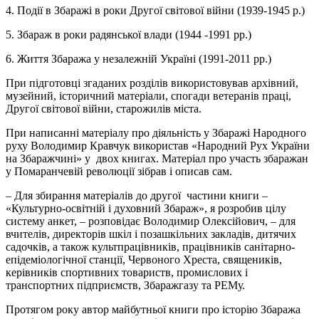
4. Події в Збаражі в роки Другої світової війни (1939-1945 р.)
5. Збараж в роки радянської влади (1944 -1991 рр.)
6. Життя Збаража у незалежній Україні (1991-2011 рр.)
При підготовці згаданих розділів використовував архівний,
музейний, історичний матеріали, спогади ветеранів праці,
Другої світової війни, старожилів міста.
При написанні матеріалу про діяльність у Збаражі Народного
руху Володимир Кравчук використав «Народний Рух України
на Збаражчині» у двох книгах. Матеріал про участь збаражан
у Помаранчевій революції зібрав і описав сам.
– Для збирання матеріалів до другої частини книги –
«Культурно-освітній і духовний Збараж», я розробив цілу
систему анкет, – розповідає Володимир Олексійович, – для
вчителів, директорів шкіл і позашкільних закладів, дитячих
садочків, а також культпрацівників, працівників санітарно-
епідеміологічної станції, Червоного Хреста, священиків,
керівників спортивних товариств, промислових і
транспортних підприємств, Збаражгазу та РЕМу.
Протягом року автор майбутньої книги про історію Збаража