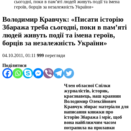
сьогодні, поки в пам’яті людей живуть події та імена
героїв, борців за незалежність України»
Володимир Кравчук: «Писати історію
Збаража треба сьогодні, поки в пам’яті
людей живуть події та імена героїв,
борців за незалежність України»
04.10.2011, 01:11
999
перегляди
Поділитися
Член обласної С
пілки
журналістів, історик,
краєзнавець,
наш краянин
Володимир Олексійович
Кравчук збирає матеріал
и
для
написання книжки про
історію Збаража і мріє, щоб
вона найближчим часом
потрапила на прилавки