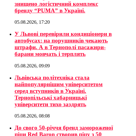
знищено логістичний комплекс
бренду “PUMA” в Україні.
05.08.2026, 17:20
У Львові перевірили кондиціонери в
автобусах: на порушників чекають
штрафи. А в Тернополі пасажири-
барани мовчать і терплять
05.08.2026, 09:09
Львівська політехніка стала
найпопулярнішим університетом
серед вступників в Україні.
Тернопільські хабарницькі
університети тихо заздрять
05.08.2026, 08:08
До свого 50-річчя бренд замороженої
піци Red Baron створив піцу з 50