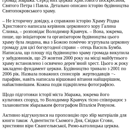
громад Збаража. Серед них церква Христового Воскресіння,
Святого Петра і Павла. Детально описано історію будівництва
Святопокровського храму.
– Не історичну довідку, а справжню історію Храму Різдва
Христового написала керівник церковного хору Галина
Сливка, – розповідає Володимир Кравчук. – Вона, зокрема,
пише, що ініціатором та організатором будівництва цього
храму була людина, яка з Божою поміччю згуртувала церковну
громаду для цієї богоугодної справи – отець Василь Бумба.
Написала, що площу під будівництво храму громада викупила
у забудовників, що 29 жовтня 2000 року на місці майбутнього
храму встановлено і освячено дерев’яний хрест. Цього ж року
закладено фундамент церкви. Будівництво тривало з 2001 по
2006 рік. Назвала поважних спонсорів жертводавців −-
парафіян, навіть написала віршовані вітання найщирішим,
найактивнішим. Кожна подія підкріплена фотографією.
Щодо підготовки історії міста Збаража, зокрема його
культових споруд, то Володимир Кравчук тісно співпрацює з
талановитим збаразьким фотографом Віталієм Ревуном.
Активно відгукнулися на пропозицію про збір матеріалів для
книги також Адвентисти Сьомого Дня, Свідки Єгови,
християни віри Євангельвської, Римо-католицька церква.