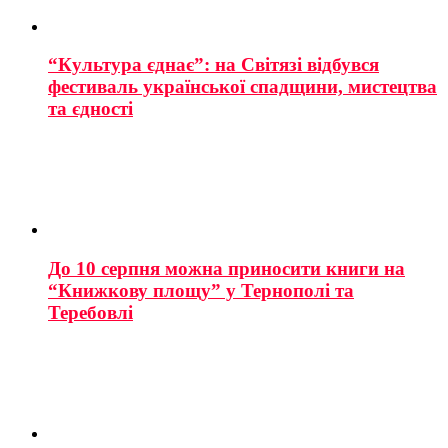
“Культура єднає”: на Світязі відбувся
фестиваль української спадщини, мистецтва
та єдності
До 10 серпня можна приносити книги на
“Книжкову площу” у Тернополі та
Теребовлі