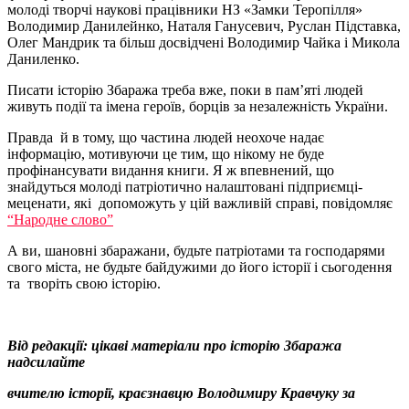
молоді творчі наукові працівники НЗ «Замки Теропілля»
Володимир Данилейнко, Наталя Ганусевич, Руслан Підставка,
Олег Мандрик та більш досвідчені Володимир Чайка і Микола
Даниленко.
Писати історію Збаража треба вже, поки в пам’яті людей
живуть події та імена героїв, борців за незалежність України.
Правда й в тому, що частина людей неохоче надає
інформацію, мотивуючи це тим, що нікому не буде
профінансувати видання книги. Я ж впевнений, що
знайдуться молоді патріотично налаштовані підприємці-
меценати, які допоможуть у цій важливій справі, повідомляє
“Народне слово”
А ви, шановні збаражани, будьте патріотами та господарями
свого міста, не будьте байдужими до його історії і сьогодення
та творіть свою історію.
Від редакції: цікаві матеріали про історію Збаража
надсилайте
вчителю історії, краєзнавцю Володимиру Кравчуку за