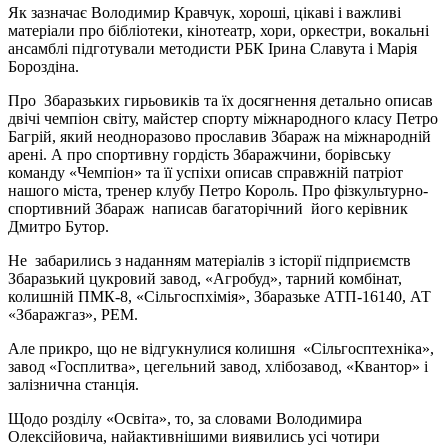
Як зазначає Володимир Кравчук, хороші, цікаві і важливі
матеріали про бібліотеки, кінотеатр, хори, оркестри, вокальні
ансамблі підготували методисти РБК Ірина Славута і Марія
Бороздіна.
Про Збаразьких гирьовиків та їх досягнення детально описав
двічі чемпіон світу, майстер спорту міжнародного класу Петро
Багрій, який неодноразово прославив Збараж на міжнародній
арені. А про спортивну гордість Збаражчини, борівську
команду «Чемпіон» та її успіхи описав справжній патріот
нашого міста, тренер клубу Петро Король. Про фізкультурно-
спортивний Збараж написав багаторічний його керівник
Дмитро Бутор.
Не забарились з наданням матеріалів з історії підприємств
Збаразький цукровий завод, «Агробуд», тарний комбінат,
колишній ПМК-8, «Сільгоспхімія», Збаразьке АТП-16140, АТ
«Збаражгаз», РЕМ.
Але прикро, що не відгукнулися колишня «Сільгосптехніка»,
завод «Госплитва», цегельний завод, хлібозавод, «Квантор» і
залізнична станція.
Щодо розділу «Освіта», то, за словами Володимира
Олексійовича, найактивнішими виявились усі чотири