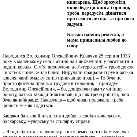
книгарень. Щоб зрозуміти,
якою буде ця книга і про що,
треба, передусім, дізнатися
про самого автора та про його
задуми.
Батько навчив ремесла, а
мама прищепила любов до
співу
Народився Володимир Олексійович Кравчук 25 серпня 1933
року в маленькому селі Пахиня на Лановеччині у багатодітній
родині коваля. Сім’я, виховуючи дев’ятеро дітей – трьох дочок
і шістьох синів, жила бідно. Виручали працьовиті руки батька-
коваля, який змалку синів привчав до праці. – То була не
просто фізична праця, а трудове виховання, – пригадує
Володимир Олексійович, – бо, довіряючи нам ту чи іншу
роботу, батько завжди пояснював, що і як треба робити, щоб
було якнайкраще. Наказував – щоб люди поважали, треба
робити усе як годиться.
Завдяки батьковій науці сини добре засвоїли ковальську,
бляхарську, мулярську та столярну справи.
– Якщо від тата я навчився різного ремесла, то від мами, яка