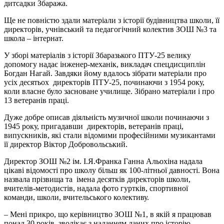
дитсадки Збаража.
Ще не повністю здали матеріали з історії будівництва школи, її
директорів, учнівський та педагогічний колектив ЗОШ №3 та
школа – інтернат.
У зборі матеріалів з історії Збаразького ПТУ-25 велику
допомогу надає інженер-механік, викладач спецдисциплін
Богдан Нагай. Завдяки йому вдалось зібрати матеріали про
усіх десятьох директорів ПТУ-25, починаючи з 1954 року,
коли власне було засноване училище. Зібрано матеріали і про
13 ветеранів праці.
Дуже добре описав діяльність музичної школи починаючи з
1945 року, пригадавши директорів, ветеранів праці,
випускників, які стали відомими професійними музикантами
її директор Віктор Добровольський.
Директор ЗОШ №2 ім. І.Я.Франка Ганна Альохіна надала
цікаві відомості про школу більш як 100-літньої давності. Вона
назвала прізвища та імена десятків директорів школи,
вчителів-методистів, надала фото гуртків, спортивної
команди, школи, вчительського колективу.
– Мені прикро, що керівництво ЗОШ №1, в якій я працював
понад 30 років, зволікає з наданням даних про історію