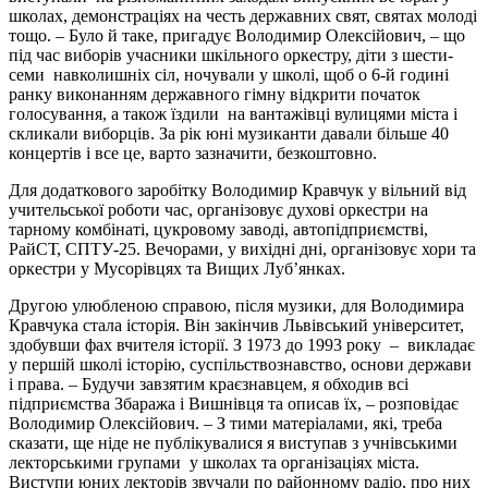
школах, демонстраціях на честь державних свят, святах молоді
тощо. – Було й таке, пригадує Володимир Олексійович, – що
під час виборів учасники шкільного оркестру, діти з шести-
семи навколишніх сіл, ночували у школі, щоб о 6-й годині
ранку виконанням державного гімну відкрити початок
голосування, а також їздили на вантажівці вулицями міста і
скликали виборців. За рік юні музиканти давали більше 40
концертів і все це, варто зазначити, безкоштовно.
Для додаткового заробітку Володимир Кравчук у вільний від
учительської роботи час, організовує духові оркестри на
тарному комбінаті, цукровому заводі, автопідприємстві,
РайСТ, СПТУ-25. Вечорами, у вихідні дні, організовує хори та
оркестри у Мусорівцях та Вищих Луб’янках.
Другою улюбленою справою, після музики, для Володимира
Кравчука стала історія. Він закінчив Львівський університет,
здобувши фах вчителя історії. З 1973 до 1993 року – викладає
у першій школі історію, суспільствознавство, основи держави
і права. – Будучи завзятим краєзнавцем, я обходив всі
підприємства Збаража і Вишнівця та описав їх, – розповідає
Володимир Олексійович. – З тими матеріалами, які, треба
сказати, ще ніде не публікувалися я виступав з учнівськими
лекторськими групами у школах та організаціях міста.
Виступи юних лекторів звучали по районному радіо, про них