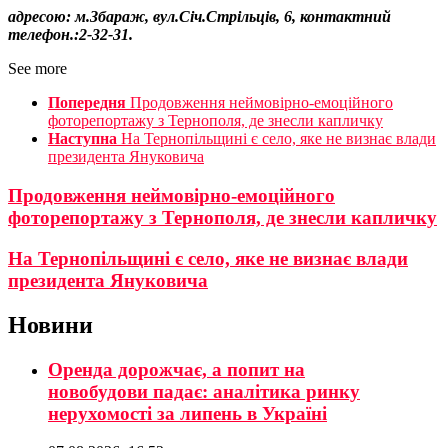
адресою: м.Збараж, вул.Січ.Стрільців, 6, контактний
телефон.:2-32-31.
See more
Попередня
Продовження неймовірно-емоційного
фоторепортажу з Тернополя, де знесли капличку
Наступна
На Тернопільщині є село, яке не визнає влади
президента Януковича
Продовження неймовірно-емоційного
фоторепортажу з Тернополя, де знесли капличку
На Тернопільщині є село, яке не визнає влади
президента Януковича
Новини
Оренда дорожчає, а попит на
новобудови падає: аналітика ринку
нерухомості за липень в Україні