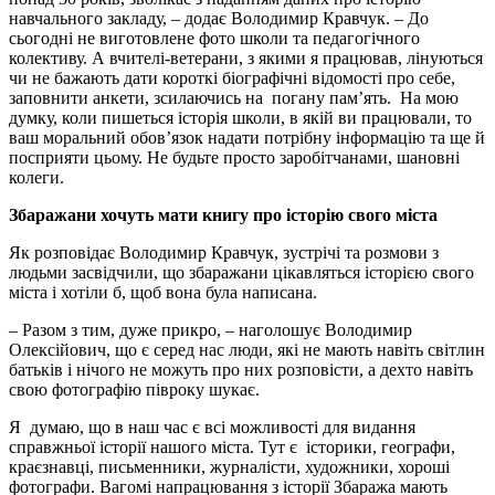
навчального закладу, – додає Володимир Кравчук. – До
сьогодні не виготовлене фото школи та педагогічного
колективу. А вчителі-ветерани, з якими я працював, лінуються
чи не бажають дати короткі біографічні відомості про себе,
заповнити анкети, зсилаючись на погану пам’ять. На мою
думку, коли пишеться історія школи, в якій ви працювали, то
ваш моральний обов’язок надати потрібну інформацію та ще й
посприяти цьому. Не будьте просто заробітчанами, шановні
колеги.
Збаражани хочуть мати книгу про історію свого міста
Як розповідає Володимир Кравчук, зустрічі та розмови з
людьми засвідчили, що збаражани цікавляться історією свого
міста і хотіли б, щоб вона була написана.
– Разом з тим, дуже прикро, – наголошує Володимир
Олексійович, що є серед нас люди, які не мають навіть світлин
батьків і нічого не можуть про них розповісти, а дехто навіть
свою фотографію півроку шукає.
Я думаю, що в наш час є всі можливості для видання
справжньої історії нашого міста. Тут є історики, географи,
краєзнавці, письменники, журналісти, художники, хороші
фотографи. Вагомі напрацювання з історії Збаража мають