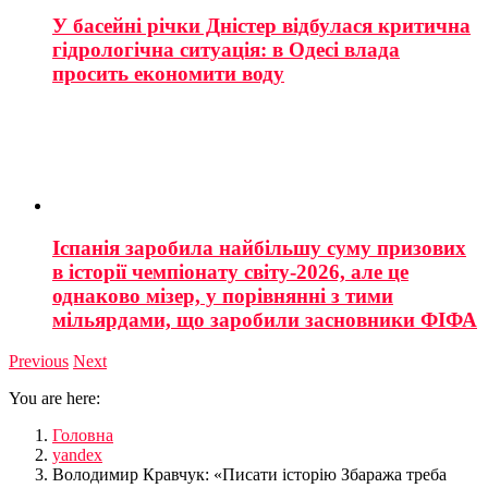
У басейні річки Дністер відбулася критична
гідрологічна ситуація: в Одесі влада
просить економити воду
Іспанія заробила найбільшу суму призових
в історії чемпіонату світу-2026, але це
однаково мізер, у порівнянні з тими
мільярдами, що заробили засновники ФІФА
Previous
Next
You are here:
Головна
yandex
Володимир Кравчук: «Писати історію Збаража треба