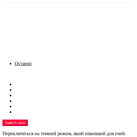
Останні
Menu
Новини
Політика
Кримінал
Фото
Надіслати новину
Реклама на сайті
Switch skin
Переключіться на темний режим, який ніжніший для очей.