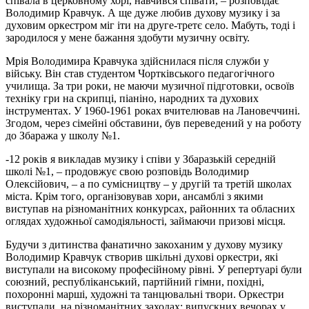
співала в церковному хорі, навчився співати, – розповідає
Володимир Кравчук. А ще дуже любив духову музику і за
духовим оркестром міг іти на друге-третє село. Мабуть, тоді і
зародилося у мене бажання здобути музичну освіту.
Мрія Володимира Кравчука здійснилася після служби у
війську. Він став студентом Чортківського педагогічного
училища. За три роки, не маючи музичної підготовки, освоїв
техніку гри на скрипці, піаніно, народних та духових
інструментах. У 1960-1961 роках вчителював на Лановеччині.
Згодом, через сімейні обставини, був переведений у на роботу
до Збаража у школу №1.
-12 років я викладав музику і співи у Збаразькій середній
школі №1, – продовжує свою розповідь Володимир
Олексійович, – а по сумісництву – у другій та третій школах
міста. Крім того, організовував хори, ансамблі з якими
виступав на різноманітних конкурсах, районних та обласних
оглядах художньої самодіяльності, займаючи призові місця.
Будучи з дитинства фанатично закоханим у духову музику
Володимир Кравчук створив шкільні духові оркестри, які
виступали на високому професійному рівні. У репертуарі були
союзний, республіканський, партійний гімни, похідні,
похоронні марші, художні та танцювальні твори. Оркестри
виступали на різноманітних заходах: випускних вечорах у