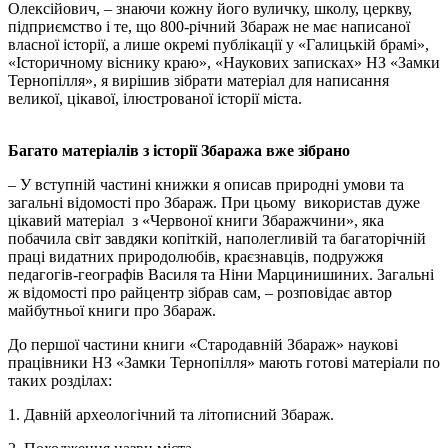
Олексійович, – знаючи кожну його вуличку, школу, церкву,
підприємство і те, що 800-річний Збараж не має написаної
власної історії, а лише окремі публікації у «Галицькій брамі»,
«Історичному віснику краю», «Наукових записках» НЗ «Замки
Тернопілля», я вирішив зібрати матеріал для написання
великої, цікавої, ілюстрованої історії міста.
Багато матеріалів з історії Збаража вже зібрано
– У вступній частині книжки я описав природні умови та
загальні відомості про Збараж. При цьому використав дуже
цікавий матеріал з «Червоної книги Збаражчини», яка
побачила світ завдяки копіткій, наполегливій та багаторічній
праці видатних природолюбів, краєзнавців, подружжя
педагогів-географів Василя та Ніни Марцинишиних. Загальні
ж відомості про райцентр зібрав сам, – розповідає автор
майбутньої книги про Збараж.
До першої частини книги «Стародавній Збараж» наукові
працівники НЗ «Замки Тернопілля» мають готові матеріали по
таких розділах:
1. Давній археологічний та літописний Збараж.