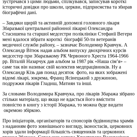
зустрічався з цими людьми, спілкувався, записував короткі
історичні довідки про школи, церкви, підприємства та збирав
біографічні дані.
– Завдяки щирій та активній допомозі головного лікаря
Збаразької центральної районної лікарні Олександра
Стасишена та старшої медсестри поліклініки Стефанії Вегери
мені вдалося зібрати короткі біографії 50-ти ветеранів
медичної служби району, – зазначає Володимир Кравчук. А
Олександр Вітюк надав альбом випуску двохрічних курсів
медсестер при Збаразькому РК Червоного Хреста 1964-1966
рр. Віталій Назарчук дав альбом за 1987 рік «Наша сім’я» –
саме так він називає свій колектив медпрацівників. Ну а
Олександр Кізь дав понад десяток фото, на яких зображені
відомі лікарі, зокрема, Франц Ясінецький з дружиною,
подружжя лікарів Гладиш, Матиян та інші.
За словами Володимира Кравчука, про лікарів Збаража зібрано
стільки матеріалу, що якщо не вдасться його вмістити
повністю в книгу з історії Збаража, то можна буде видати
окремою збіркою.
Про ініціаторів, організаторів та спонсорів будівництва храмів
з наданням фото зовнішнього вигляду, іконостасів, церковних
хорів здали інформації більшість священиків та церковних