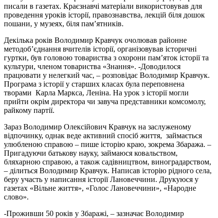
писали в газетах. Краєзнавчі матеріали використовував для
проведення уроків історії, правознавства, лекцій біля дошок
пошани, у музеях, біля пам’ятників.
Декілька років Володимир Кравчук очолював районне
методоб’єднання вчителів історії, організовував історичні
гуртки, був головою товариства з охорони пам’яток історії та
культури, членом товариства «Знання». -Доводилося
працювати у нелегкий час, – розповідає Володимир Кравчук.
Програма з історії у старших класах була переповнена
творами Карла Маркса, Леніна. На урок з історії могли
прийти окрім директора чи завуча представники комсомолу,
райкому партії.
Зараз Володимир Олексійович Кравчук на заслуженому
відпочинку, однак веде активний спосіб життя, займається
улюбленою справою – пише історію краю, зокрема Збаража. –
Пригадуючи батькову науку, займаюся ковальством,
бляхарною справою, а також садівництвом, виноградарством,
– ділиться Володимир Кравчук. Написав історію рідного села,
беру участь у написання історії Лановеччини. Друкуюся у
газетах «Вільне життя», «Голос Лановеччини», «Народне
слово».
-Проживши 50 років у Збаражі, – зазначає Володимир