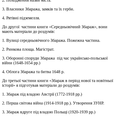
2. Походження назви міста.
3. Власники Збаража, замків та їх герби.
4. Рятівні підземелля.
До другої частини книги «Середньовічний Збараж», вони
мають матеріали до роздумів:
1. Вулиці середньовічного Збаража. Пожежна частина.
2. Ринкова площа. Магістрат.
3. Оборонні споруди Збаража під час українсько-польської
війни (1648-1654 рр.)
4. Облога Збаража та битва 1648 р.
До третьої частини книги «Збараж в період нової та новітньої
історії» я підготував матеріали до роздумів:
1. Збараж під владою Австрії (1772-1918 рр.)
2. Перша світова війна (1914-1918 рр.). Утворення ЗУНР.
3. Збараж вдруге під владою Польщі (1920-1939 рр.)