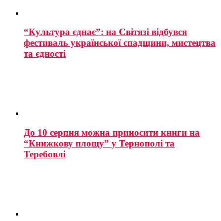
“Культура єднає”: на Світязі відбувся
фестиваль української спадщини, мистецтва
та єдності
До 10 серпня можна приносити книги на
“Книжкову площу” у Тернополі та
Теребовлі