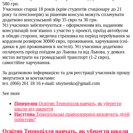
580 грн.
Учасники старші 18 років (крім студентів стаціонару до 21
року та пенсіонерів) за рішеням консула можуть сплачувати
додатково консульський збір 35 євро та 30 грн.
Усі учасники забезпечуються – оформленням віз, наданням
консультацій пов’язаних з участю у проекті, проїзд автобусом
в обидві сторони, медична страховка на період перебування за
кордоном розміром 30000 євро, проживання, харчування (сні­
данки в дні проживання в хостелі). Усі учасники додатково
оплачують проїзд поїздом до Львова та від Львова, у де­яких
містах витрати на громадський транспорт (1-2 євро),
самостійне харчування.
За додатковою інформацією та для реєстрації учасників прошу
звертатися за контактами:
tел. (066) 261 18 16 e-mail: otsytsenko@gmail.com
See more
Попередня
Освітян Тернопілля навчать, як уберегти
школи від закриття
Наступна
Тернопільські правоохоронці виховують дітей
побиттям?
Освітян Тернопілля навчать, як уберегти школи