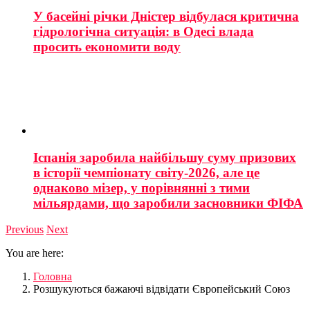
У басейні річки Дністер відбулася критична
гідрологічна ситуація: в Одесі влада
просить економити воду
Іспанія заробила найбільшу суму призових
в історії чемпіонату світу-2026, але це
однаково мізер, у порівнянні з тими
мільярдами, що заробили засновники ФІФА
Previous
Next
You are here:
Головна
Розшукуються бажаючі відвідати Європейський Союз