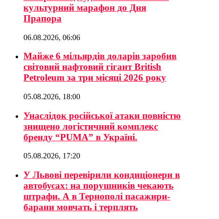
культурний марафон до Дня
Прапора
06.08.2026, 06:06
Майже 6 мільярдів доларів заробив
світовий нафтовий гігант British
Petroleum за три місяці 2026 року
05.08.2026, 18:00
Унаслідок російської атаки повністю
знищено логістичний комплекс
бренду “PUMA” в Україні.
05.08.2026, 17:20
У Львові перевірили кондиціонери в
автобусах: на порушників чекають
штрафи. А в Тернополі пасажири-
барани мовчать і терплять