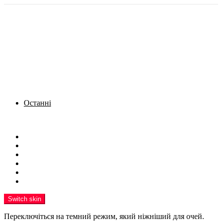
Останні
Menu
Новини
Політика
Кримінал
Фото
Надіслати новину
Реклама на сайті
Switch skin
Переключіться на темний режим, який ніжніший для очей.