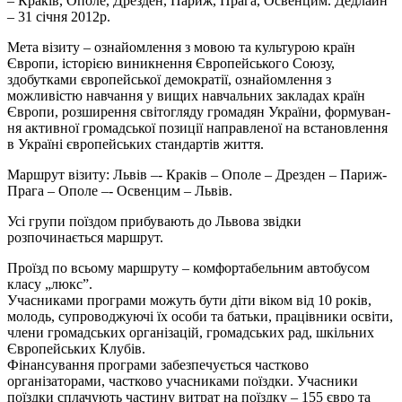
– Краків, Ополе, Дрезден, Париж, Прага, Освенцим. Дедлайн
– 31 січня 2012р.
Мета візиту – ознайомлення з мовою та культурою країн
Європи, історією вини­кнення Європейського Союзу,
здобутками європейської демократії, ознайомлення з
можливістю навчання у вищих навчальних закладах країн
Європи, розширення світогляду громадян України, формуван­
ня активної громадської позиції направленої на встановлення
в Україні європейських стандартів життя.
Маршрут візиту: Львів –- Краків – Ополе – Дрезден – Париж-
Прага – Ополе –- Освенцим – Львів.
Усі групи поїздом прибувають до Львова звідки
розпочинається маршрут.
Проїзд по всьому маршруту – комфортабельним автобусом
класу „люкс”.
Учасниками програми можуть бути діти віком від 10 років,
молодь, супрово­джуючі їх особи та батьки, працівники освіти,
члени громадських організацій, громадських рад, шкільних
Європейських Клубів.
Фінансування програми забезпечується частково
організаторами, частково учас­никами поїздки. Учасники
поїздки сплачують частину витрат на поїздку – 155 євро та