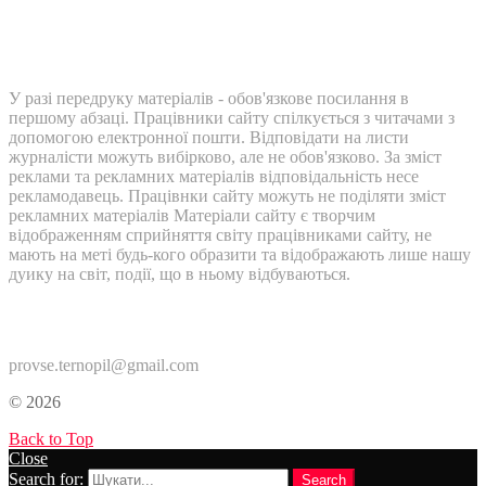
У разі передруку матеріалів - обов'язкове посилання в
першому абзаці. Працівники сайту спілкується з читачами з
допомогою електронної пошти. Відповідати на листи
журналісти можуть вибірково, але не обов'язково. За зміст
реклами та рекламних матеріалів відповідальність несе
рекламодавець. Працівнки сайту можуть не поділяти зміст
рекламних матеріалів Матеріали сайту є творчим
відображенням сприйняття світу працівниками сайту, не
мають на меті будь-кого образити та відображають лише нашу
дуику на світ, події, що в ньому відбуваються.
Контакти:
provse.ternopil@gmail.com
© 2026
Back to Top
Close
Search for:
Search