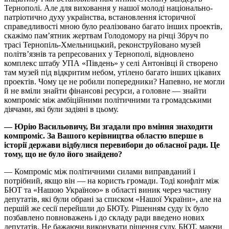
Тернополі. Але для виховання у нашої молоді національно-
патріотично духу українства, встановлення історичної
справедливості мною було реалізовано багато інших проектів,
скажімо пам’ятник жертвам Голодомору на річці Збруч по
трасі Тернопіль-Хмельницький, реконструйовано музей
політв’язнів та репресованих у Тернополі, відновлено
комплекс штабу УПА «Південь» у селі Антонівці й створено
там музей під відкритим небом, утілено багато інших цікавих
проектів. Чому це не робили попередники? Напевно, не могли
й не вміли знайти фінансові ресурси, а головне — знайти
компроміс між амбіційними політичними та громадськими
діячами, які були задіяні в цьому.
— Юрію Васильовичу, Ви згадали про вміння знаходити
компроміс. За Вашого керівництва областю вперше в
історії держави відбулися перевибори до обласної ради. Це
тому, що не було його знайдено?
— Компроміс між політичними силами виправданий і
потрібний, якщо він — на користь громади. Тоді конфліт між
БЮТ та «Нашою Україною» в області виник через частину
депутатів, які були обрані за списком «Нашої України», але на
першій же сесії перейшли до БЮТу. Рішенням суду їх було
позбавлено повноважень і до складу ради введено нових
депутатів. Не бажаючи виконувати рішення суду, БЮТ, маючи