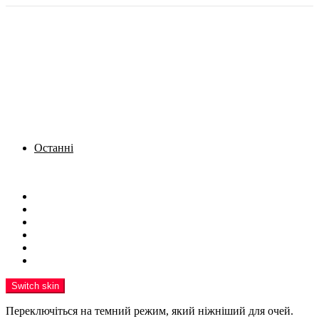
Останні
Menu
Новини
Політика
Кримінал
Фото
Надіслати новину
Реклама на сайті
Switch skin
Переключіться на темний режим, який ніжніший для очей.