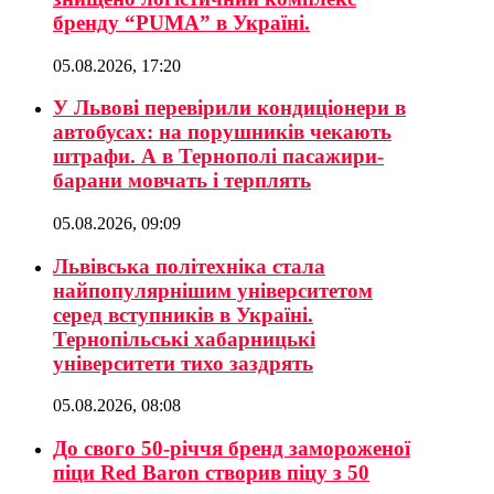
бренду “PUMA” в Україні.
05.08.2026, 17:20
У Львові перевірили кондиціонери в
автобусах: на порушників чекають
штрафи. А в Тернополі пасажири-
барани мовчать і терплять
05.08.2026, 09:09
Львівська політехніка стала
найпопулярнішим університетом
серед вступників в Україні.
Тернопільські хабарницькі
університети тихо заздрять
05.08.2026, 08:08
До свого 50-річчя бренд замороженої
піци Red Baron створив піцу з 50