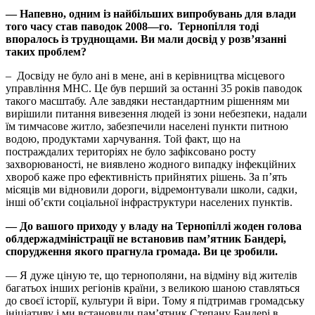
— Напевно, одним із найбільших випробувань для влади
того часу став паводок 2008—го. Тернопілля тоді
впоралось із труднощами. Ви мали досвід у розв’язанні
таких проблем?
– Досвіду не було ані в мене, ані в керівництва місцевого
управління МНС. Це був перший за останні 35 років паводок
такого масштабу. Але завдяки нестандартним рішенням ми
вирішили питання вивезення людей із зони небезпеки, надали
їм тимчасове житло, забезпечили населені пункти питною
водою, продуктами харчування. Той факт, що на
постраждалих територіях не було зафіксовано росту
захворюваності, не виявлено жодного випадку інфекційних
хвороб каже про ефективність прийнятих рішень. За п’ять
місяців ми відновили дороги, відремонтували школи, садки,
інші об’єкти соціальної інфраструктури населених пунктів.
— До вашого приходу у владу на Тернопіллі жоден голова
облдержадміністрації не встановив пам’ятник Бандері,
спорудження якого прагнула громада. Ви це зробили.
— Я дуже ціную те, що тернополяни, на відміну від жителів
багатьох інших регіонів країни, з великою шаною ставляться
до своєї історії, культури й віри. Тому я підтримав громадську
ініціативу і ми встановили пам’ятник Степану Бандері в