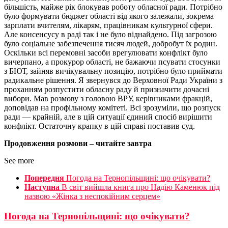
більшість, майже рік блокував роботу обласної ради. Потрібно
було формувати бюджет області від якого залежали, зокрема
зарплати вчителям, лікарям, працівникам культурної сфери.
Але консенсусу в раді так і не було віднайдено. Під загрозою
було соціальне забезпечення тисяч людей, добробут їх родин.
Оскільки всі перемовні засоби врегулювати конфлікт було
вичерпано, а прокурор області, не бажаючи псувати стосунки
з БЮТ, зайняв вичікувальну позицію, потрібно було приймати
радикальне рішення. Я звернувся до Верховної Ради України з
проханням розпустити обласну раду й призначити дочасні
вибори. Мав розмову з головою ВРУ, керівниками фракцій,
доповідав на профільному комітеті. Всі зрозуміли, що розпуск
ради — крайній, але в цій ситуації єдиний спосіб вирішити
конфлікт. Остаточну крапку в цій справі поставив суд.
Продовження розмови – читайте завтра
See more
Попередня
Погода на Тернопільщині: що очікувати?
Наступна
В світ вийшла книга про Надію Каменюк під
назвою «Жінка з неспокійним серцем»
Погода на Тернопільщині: що очікувати?