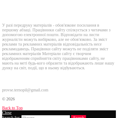
У разі передруку матеріалів - обов'язкове посилання в
першому абзаці. Працівники сайту спілкується з читачами з
допомогою електронної пошти. Відповідати на листи
журналісти можуть вибірково, але не обов'язково. За зміст
реклами та рекламних матеріалів відповідальність несе
рекламодавець. Працівнки сайту можуть не поділяти зміст
рекламних матеріалів Матеріали сайту є творчим
відображенням сприйняття світу працівниками сайту, не
мають на меті будь-кого образити та відображають лише нашу
дуику на світ, події, що в ньому відбуваються.
Контакти:
provse.ternopil@gmail.com
© 2026
Back to Top
Close
Search for:
Search