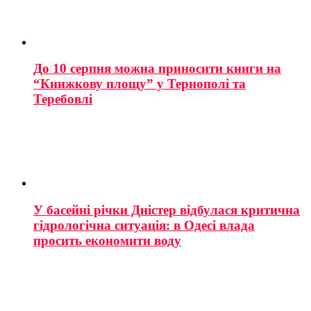
До 10 серпня можна приносити книги на
“Книжкову площу” у Тернополі та
Теребовлі
У басейні річки Дністер відбулася критична
гідрологічна ситуація: в Одесі влада
просить економити воду