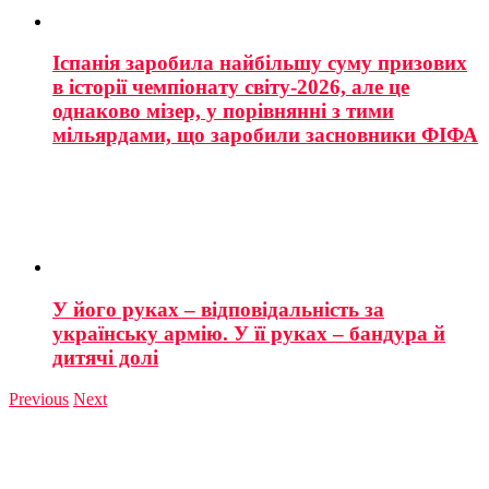
Іспанія заробила найбільшу суму призових
в історії чемпіонату світу-2026, але це
однаково мізер, у порівнянні з тими
мільярдами, що заробили засновники ФІФА
У його руках – відповідальність за
українську армію. У її руках – бандура й
дитячі долі
Previous
Next