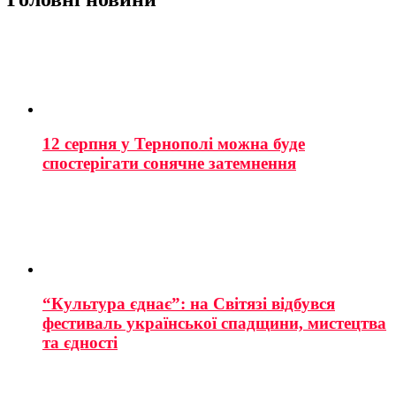
12 серпня у Тернополі можна буде
спостерігати сонячне затемнення
“Культура єднає”: на Світязі відбувся
фестиваль української спадщини, мистецтва
та єдності