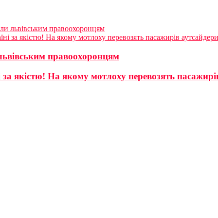
гали львівським правоохоронцям
аїні за якістю! На якому мотлоху перевозять пасажирів аутсайдер
 львівським правоохоронцям
ні за якістю! На якому мотлоху перевозять пасажир