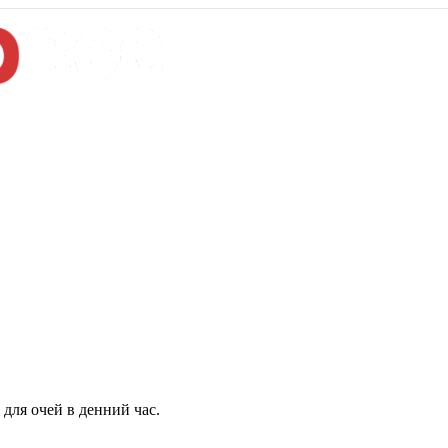
для очей в денний час.