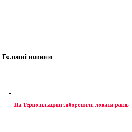
Головні новини
На Тернопільщині заборонили ловити раків