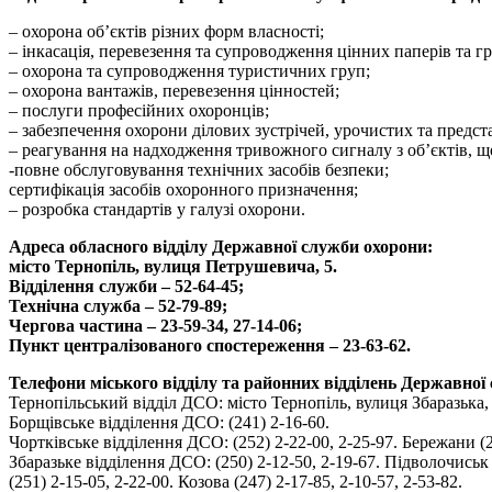
– охорона об’єктів різних форм власності;
– інкасація, перевезення та супроводження цінних паперів та г
– охорона та супроводження туристичних груп;
– охорона вантажів, перевезення цінностей;
– послуги професійних охоронців;
– забезпечення охорони ділових зустрічей, урочистих та предст
– реагування на надходження тривожного сигналу з об’єктів, щ
-повне обслуговування технічних засобів безпеки;
сертифікація засобів охоронного призначення;
– розробка стандартів у галузі охорони.
Адреса обласного відділу Державної служби охорони:
місто Тернопіль, вулиця Петрушевича, 5.
Відділення служби – 52-64-45;
Технічна служба – 52-79-89;
Чергова частина – 23-59-34, 27-14-06;
Пункт централізованого спостереження – 23-63-62.
Телефони міського відділу та районних відділень Державної
Тернопільський відділ ДСО: місто Тернопіль, вулиця Збаразька, 
Борщівське відділення ДСО: (241) 2-16-60.
Чортківське відділення ДСО: (252) 2-22-00, 2-25-97. Бережани (2
Збаразьке відділення ДСО: (250) 2-12-50, 2-19-67. Підволочиськ 
(251) 2-15-05, 2-22-00. Козова (247) 2-17-85, 2-10-57, 2-53-82.