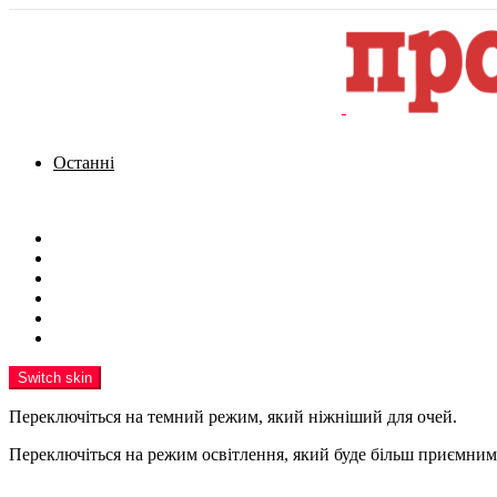
Останні
Menu
Новини
Політика
Кримінал
Фото
Надіслати новину
Реклама на сайті
Switch skin
Переключіться на темний режим, який ніжніший для очей.
Переключіться на режим освітлення, який буде більш приємним 
шукати