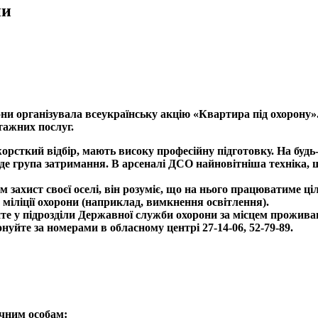
ни
 організувала всеукраїнську акцію «Квартира під охорону». 
тажних послуг.
орсткий відбір, мають високу професійну підготовку. На будь
уде група затримання. В арсеналі ДСО найновітніша техніка, 
захист своєї оселі, він розуміє, що на нього працюватиме ці
міліції охорони (наприклад, вимкнення освітлення).
те у підрозділи Державної служби охорони за місцем проживан
нуйте за номерами в обласному центрі 27-14-06, 52-79-89.
чним особам: