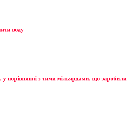
мити воду
р, у порівнянні з тими мільярдами, що заробили