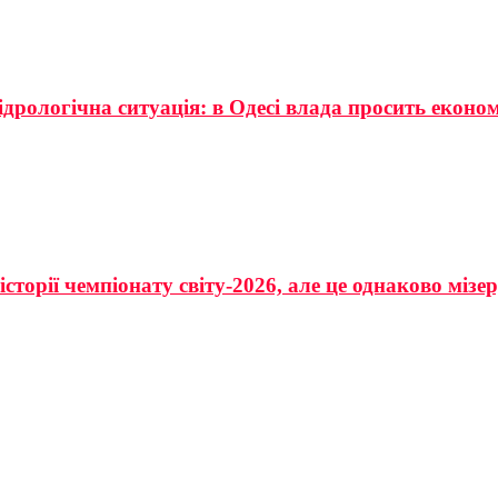
ідрологічна ситуація: в Одесі влада просить еконо
сторії чемпіонату світу-2026, але це однаково мізе