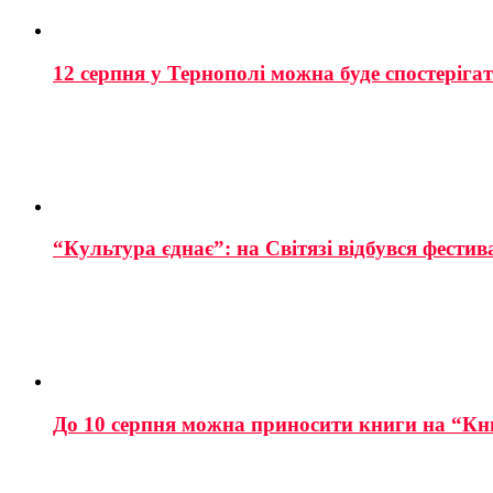
12 серпня у Тернополі можна буде спостеріга
“Культура єднає”: на Світязі відбувся фестив
До 10 серпня можна приносити книги на “Кн