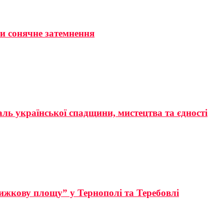
ти сонячне затемнення
аль української спадщини, мистецтва та єдності
ижкову площу” у Тернополі та Теребовлі