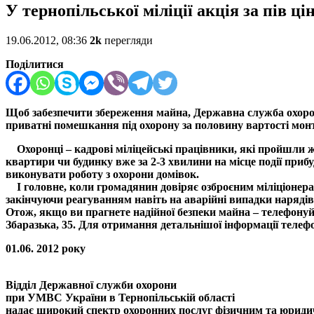
У тернопільської міліції акція за пів ці
19.06.2012, 08:36
2k
перегляди
Поділитися
Щоб забезпечити збереження майна, Державна служба охорони
приватні помешкання під охорону за половину вартості мон
Охоронці – кадрові міліцейські працівники, які пройшли ж
квартири чи будинку вже за 2-3 хвилини на місце події приб
виконувати роботу з охорони домівок.
І головне, коли громадянин довіряє озброєним міліціонерам 
закінчуючи реагуванням навіть на аварійні випадки нарядів 
Отож, якщо ви прагнете надійної безпеки майна – телефонуй
Збаразька, 35. Для отримання детальнішої інформації телефо
01.06. 2012 року
Відділ Державної служби охорони
при УМВС України в Тернопільській області
надає широкий спектр охоронних послуг фізичним та юриди