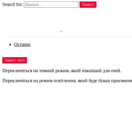
Search for:
Search
Login
Останні
Menu
Switch skin
Переключіться на темний режим, який ніжніший для очей.
Переключіться на режим освітлення, який буде більш приємним 
Login