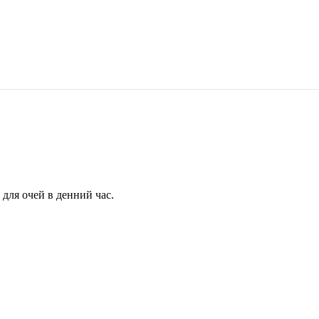
для очей в денний час.