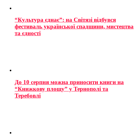
“Культура єднає”: на Світязі відбувся
фестиваль української спадщини, мистецтва
та єдності
До 10 серпня можна приносити книги на
“Книжкову площу” у Тернополі та
Теребовлі