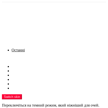
Останні
Menu
Новини
Політика
Кримінал
Фото
Надіслати новину
Реклама на сайті
Switch skin
Переключіться на темний режим, який ніжніший для очей.