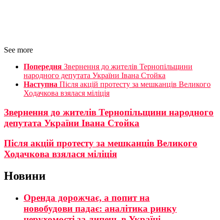
See more
Попередня
Звернення до жителів Тернопільщини
народного депутата України Івана Стойка
Наступна
Після акцій протесту за мешканців Великого
Ходачкова взялася міліція
Звернення до жителів Тернопільщини народного
депутата України Івана Стойка
Після акцій протесту за мешканців Великого
Ходачкова взялася міліція
Новини
Оренда дорожчає, а попит на
новобудови падає: аналітика ринку
нерухомості за липень в Україні