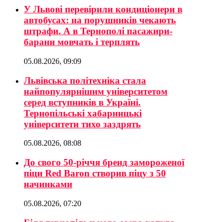
У Львові перевірили кондиціонери в
автобусах: на порушників чекають
штрафи. А в Тернополі пасажири-
барани мовчать і терплять
05.08.2026, 09:09
Львівська політехніка стала
найпопулярнішим університетом
серед вступників в Україні.
Тернопільські хабарницькі
університети тихо заздрять
05.08.2026, 08:08
До свого 50-річчя бренд замороженої
піци Red Baron створив піцу з 50
начинками
05.08.2026, 07:20