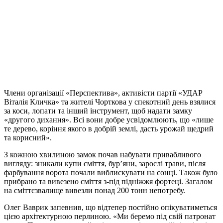
Члени організації «Перспектива», активісти партії «УДАР
Віталія Кличка» та жителі Чорткова у спекотний день взялися
за коси, лопати та інший інструмент, щоб надати замку
«другого дихання». Всі вони добре усвідомлюють, що «лише
те дерево, коріння якого в добрій землі, дасть урожай щедрий
та корисний».
З кожною хвилиною замок почав набувати привабливого
вигляду: зникали купи сміття, бур’яни, зарослі трави, після
фарбування ворота почали виблискувати на сонці. Також було
прибрано та вивезено сміття з-під підніжжя фортеці. Загалом
на сміттєзвалище вивезли понад 200 тонн непотребу.
Олег Ваврик запевнив, що відтепер постійно опікуватиметься
цією архітектурною перлиною. «Ми беремо під свій патронат