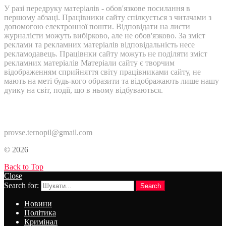
У разі передруку матеріалів - обов'язкове посилання в
першому абзаці. Працівники сайту спілкується з читачами з
допомогою електронної пошти. Відповідати на листи
журналісти можуть вибірково, але не обов'язково. За зміст
реклами та рекламних матеріалів відповідальність несе
рекламодавець. Працівнки сайту можуть не поділяти зміст
рекламних матеріалів Матеріали сайту є творчим
відображенням сприйняття світу працівниками сайту, не
мають на меті будь-кого образити та відображають лише нашу
дуику на світ, події, що в ньому відбуваються.
Контакти:
provse.ternopil@gmail.com
© 2026
Back to Top
Close
Search for:
Search
Новини
Політика
Кримінал