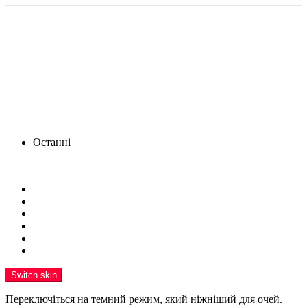
Останні
Menu
Новини
Політика
Кримінал
Фото
Надіслати новину
Реклама на сайті
Switch skin
Переключіться на темний режим, який ніжніший для очей.