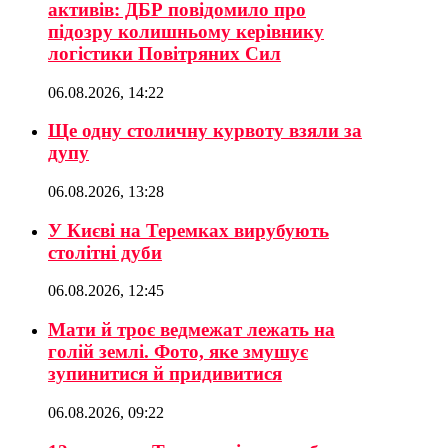
активів: ДБР повідомило про
підозру колишньому керівнику
логістики Повітряних Сил
06.08.2026, 14:22
Ще одну столичну курвоту взяли за
дупу
06.08.2026, 13:28
У Києві на Теремках вирубують
столітні дуби
06.08.2026, 12:45
Мати й троє ведмежат лежать на
голій землі. Фото, яке змушує
зупинитися й придивитися
06.08.2026, 09:22