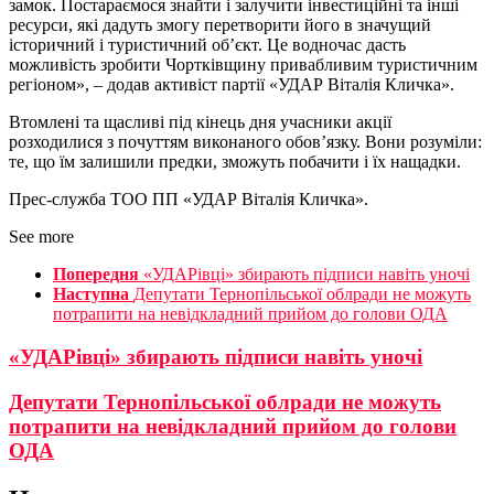
замок. Постараємося знайти і залучити інвестиційні та інші
ресурси, які дадуть змогу перетворити його в значущий
історичний і туристичний об’єкт. Це водночас дасть
можливість зробити Чортківщину привабливим туристичним
регіоном», – додав активіст партії «УДАР Віталія Кличка».
Втомлені та щасливі під кінець дня учасники акції
розходилися з почуттям виконаного обов’язку. Вони розуміли:
те, що їм залишили предки, зможуть побачити і їх нащадки.
Прес-служба ТОО ПП «УДАР Віталія Кличка».
See more
Попередня
«УДАРівці» збирають підписи навіть уночі
Наступна
Депутати Тернопільської облради не можуть
потрапити на невідкладний прийом до голови ОДА
«УДАРівці» збирають підписи навіть уночі
Депутати Тернопільської облради не можуть
потрапити на невідкладний прийом до голови
ОДА