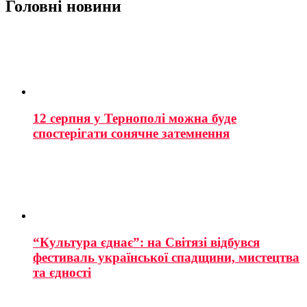
Головні новини
12 серпня у Тернополі можна буде
спостерігати сонячне затемнення
“Культура єднає”: на Світязі відбувся
фестиваль української спадщини, мистецтва
та єдності