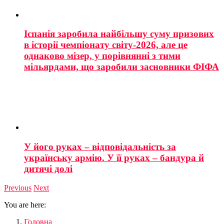
Іспанія заробила найбільшу суму призових
в історії чемпіонату світу-2026, але це
однаково мізер, у порівнянні з тими
мільярдами, що заробили засновники ФІФА
У його руках – відповідальність за
українську армію. У її руках – бандура й
дитячі долі
Previous
Next
You are here:
Головна