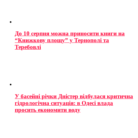
До 10 серпня можна приносити книги на
“Книжкову площу” у Тернополі та
Теребовлі
У басейні річки Дністер відбулася критична
гідрологічна ситуація: в Одесі влада
просить економити воду