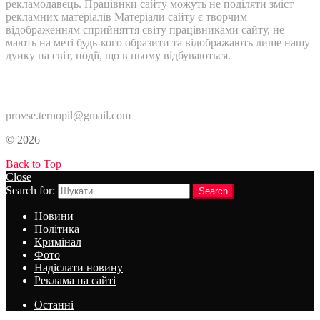
рекламодавець. Працівнки сайту можуть не поділяти зміст
рекламних матеріалів Матеріали сайту є творчим
відображенням сприйняття світу працівниками сайту, не
мають на меті будь-кого образити та відображають лише нашу
дуику на світ, події, що в ньому відбуваються.
Контакти:
provse.ternopil@gmail.com
© 2026
Back to Top
Close
Search for:
Search
Новини
Політика
Кримінал
Фото
Надіслати новину
Реклама на сайті
Останні