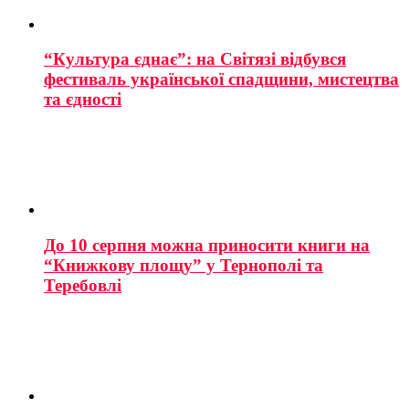
“Культура єднає”: на Світязі відбувся
фестиваль української спадщини, мистецтва
та єдності
До 10 серпня можна приносити книги на
“Книжкову площу” у Тернополі та
Теребовлі