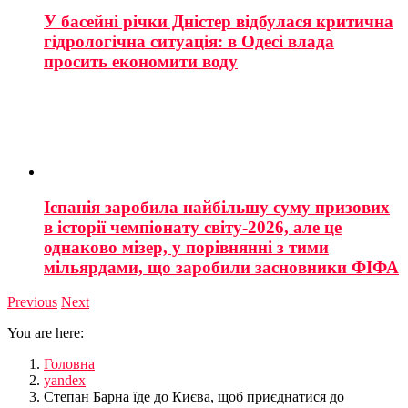
У басейні річки Дністер відбулася критична
гідрологічна ситуація: в Одесі влада
просить економити воду
Іспанія заробила найбільшу суму призових
в історії чемпіонату світу-2026, але це
однаково мізер, у порівнянні з тими
мільярдами, що заробили засновники ФІФА
Previous
Next
You are here:
Головна
yandex
Степан Барна їде до Києва, щоб приєднатися до