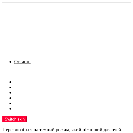
Останні
Menu
Новини
Політика
Кримінал
Фото
Надіслати новину
Реклама на сайті
Switch skin
Переключіться на темний режим, який ніжніший для очей.