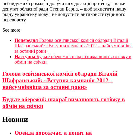
небайдужих громадян долучитися до акції протесту, – каже
депутат обласної ради Степан Барна, – щоб захистити нашу
рідну українську мову і не допустити антиконституційного
перевороту.
See more
Попередня
Голова освітянської комісії облради Віталій
Шафранський: «Вступна кампанія-2012 – найсумнівніша
за останні роки»
Наступна
Будьте обережні: шахраї виманюють готівку в
обмін на свічки
Голова освітянської комісії облради Віталій
Шафранський: «Вступна кампанія-2012 –
найсумнівніша за останні роки»
Будьте обережні: шахраї виманюють готівку в
обмін на свічки
Новини
Оренда дорожчає, а попит на