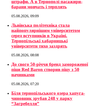
штрафи. А в Тернополі пасажири-
барани мовчать і терплять
05.08.2026, 09:09
Львівська політехніка стала
найпопулярнішим університетом
серед вступників в Україні.
Тернопільські хабарницькі
університети тихо заздрять
05.08.2026, 08:08
До свого 50-річчя бренд замороженої
піци Red Baron створив піцу з 50
начинками
05.08.2026, 07:20
Біля тернопільського озера хапуга-
чиновник зрубав 248 у парку
“Загребелля”