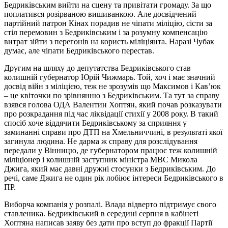
Бедриківським вийти на сцену та привітати громаду. За що
поплатився розірваною вишиванкою. Але досвідчений
партійний патрон Кінах порадив не чіпати міліцію, сісти за
стіл перемовин з Бедриківським і за розумну компенсацію
витрат зійти з перегонів на користь міліціянта. Наразі Чубак
думає, але чіпати Бедриківського перестав.
Другим на шляху до депутатства Бедриківського став
колишній губернатор Юрій Чижмарь. Той, хоч і має значний
досвід війн з міліцією, теж не зрозумів що Максимов і Кав’юк
– це квіточки по зрівнянню з Бедриківським. Та тут за справу
взявся голова ОДА Валентин Хоптян, який почав розказувати
про розкрадання під час ліквідації стихії у 2008 року. В такий
спосіб хоче віддячити Бедриківському за сприяння у
заминанні справи про ДТП на Хмельниччині, в результаті якої
загинула людина. Не дарма ж справу для розслідування
передали у Вінницю, де губернатором працює теж колишній
міліціонер і колишній заступник міністра МВС Микола
Джига, який має давні дружні стосунки з Бедриківським. До
речі, саме Джига не один рік лобіює інтереси Бедриківського в
ПР.
Виборча компанія у розпалі. Влада відверто підтримує свого
ставленика. Бедриківський в середині серпня в кабінеті
Хоптяна написав заяву без дати про вступ до фракції Партії