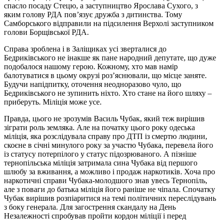
спасло посаду Стецю, а заступництво Ярослава Сухого, з
яким голову РДА пов’язує дружба з дитинства. Тому
Самборського відправили на підсилення Верхолі заступником
голови Борщівської РДА.
Справа зроблена і в Заліщиках усі зверталися до
Бедриківського не інакше як пане народний депутате, що дуже
подобалося нашому герою. Кожному, хто мав намір
балотуватися в цьому окрузі роз’яснювали, що місце заняте.
Будучи напідпитку, оточення неодноразово чуло, що
Бедриківського не зупинить ніхто. Хто стане на його шляху –
приберуть. Міліція може усе.
Правда, цього не зрозумів Василь Чубак, який теж вирішив
зіграти роль земляка. Але на початку цього року одеська
міліція, яка розслідувала справу про ДТП із смертю людини,
скоєне в січні минулого року за участю Чубака, перевела його
із статусу потерпілого у статус підозрюваного. А пізніше
тернопільська міліція затримала сина Чубака від першого
шлюбу за вживання, а можливо і продаж наркотиків. Хоча про
наркотичні справи Чубака-молодшого знав увесь Тернопіль,
але з поваги до батька міліція його раніше не чіпала. Спочатку
Чубак вирішив розпіаритися на темі політичних переслідувань
з боку генерала. Для загострення скандалу на День
Незалежності спробував пройти кордон міліції і перед