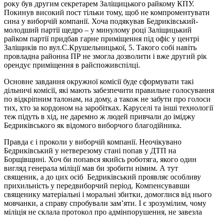
року був другим секретарем Заліщицького райкому КПУ.
Покинув високий пост тільки тому, щоб не компроментувати
сина у виборчій компанії. Хоча подякував Бедриківський-
молодший партії щедро – у минулому році Заліщицький
райком партії придбав гарне приміщення під офіс у центрі
Заліщиків по вул.С.Крушельницької, 5. Такого собі навіть
провладна районна ПР не змогла дозволити і вже другий рік
орендує приміщення в райспоживспілці.
Основне завдання окружної комісії буде сформувати такі
дільничі комісії, які мають забезпечити правильне голосування
по відкріпним талонам, на дому, а також не забути про голоси
тих, хто за кордоном на заробітках. Каруселі та інші технології
теж підуть в хід, не даремно ж людей привчали до іміджу
Бедриківського як відомого виборчого благодійника.
Правда є і проколи у виборчій компанії. Неочікувано
Бедриківський у нетверезому стані попав у ДТП на
Борщівщині. Хоч би попався якийсь роботяга, якого один
вигляд генерала міліції мав би зробити німим. А тут
священик, а до цих осіб Бедриківський проявляє особливу
прихильність у передвиборчий період. Компенсувавши
священику матеріальні і моральні збитки, домоглися від нього
мовчанки, а справу спробували зам’яти. І є зрозумілим, чому
міліція не склала протокол про адмінпорушення, не завезла