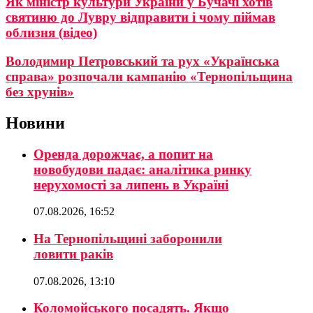
Як міністр культури України у Бучачі хотів
святиню до Лувру відправити і чому піймав
облизня (відео)
Володимир Петровський та рух «Українська
справа» розпочали кампанію «Тернопільщина
без хрунів»
Новини
Оренда дорожчає, а попит на
новобудови падає: аналітика ринку
нерухомості за липень в Україні
07.08.2026, 16:52
На Тернопільщині заборонили
ловити раків
07.08.2026, 13:10
Коломойського посадять. Якщо