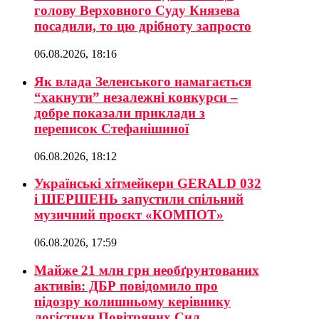
голову Верховного Суду Князева
посадили, то цю дрібноту запросто
06.08.2026, 18:16
Як влада Зеленського намагається
“хакнути” незалежні конкурси –
добре показали приклади з
переписок Стефанішиної
06.08.2026, 18:12
Українські хітмейкери GERALD 032
і ШЕРШЕНЬ запустили спільний
музичний проєкт «КОМПОТ»
06.08.2026, 17:59
Майже 21 млн грн необґрунтованих
активів: ДБР повідомило про
підозру колишньому керівнику
логістики Повітряних Сил