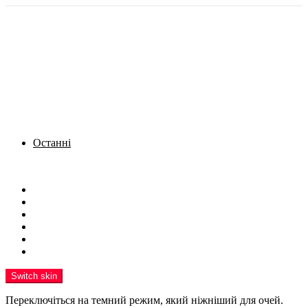
Останні
Menu
Новини
Політика
Кримінал
Фото
Надіслати новину
Реклама на сайті
Switch skin
Переключіться на темний режим, який ніжніший для очей.