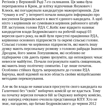
Регіонів у Верховній Раді 7-го скликання. Ця заява була
переправлена в Крим, де влітку відпочивав Янукович і
Клюєв, які погоджували кандидатури мажоритарників. Для
“туману в очі” у інтернеті почали викидати інформацію про
висунення Бедриківського в якості єдиного кандидата. А щоб
ніхто з керівників не сумнівався керівник районного штабу
ПР, заступник голови РДА С.Кобіс вже відкрито називає
кандидатом влади Бедриківського на робочій нараді 03
вересня цього року, на якій були присутні працівники РДА,
керівники основних підприємств та окремі сільські голови.
Сільські голови чи керівники підприємств, які мають іншу
думку мають персональну розмову з головою райради Іваном
Дроздом, його замом Лопушняком, які особливо не
підбираючи слів дають прямо зрозуміти, що непокірних чекає
невеселе майбутнє. Почали погрожувати навіть священикам,
які мають іншу політичну симпатію. І це лише початок.
Особливо стійких будуть запрошувати до голови РДА
Барчука, який відомий на всю область своїми міліцейськими
методами переконування.
Але як би влада не намагалася просунути свого кандидата на
Галиччині без “своїх” виборчих комісій це не вдасться. Тому
на початку вересня почався бій за Окружну виборчу комісію,
яку наперед очікувано очолила представниця КПУ. Хто не
знає, нагадаємо, що батько Бедриківського до червня 2012