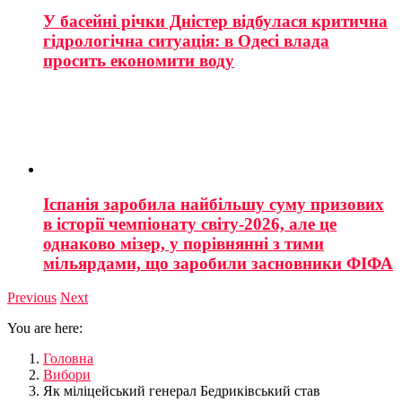
У басейні річки Дністер відбулася критична
гідрологічна ситуація: в Одесі влада
просить економити воду
Іспанія заробила найбільшу суму призових
в історії чемпіонату світу-2026, але це
однаково мізер, у порівнянні з тими
мільярдами, що заробили засновники ФІФА
Previous
Next
You are here:
Головна
Вибори
Як міліцейський генерал Бедриківський став