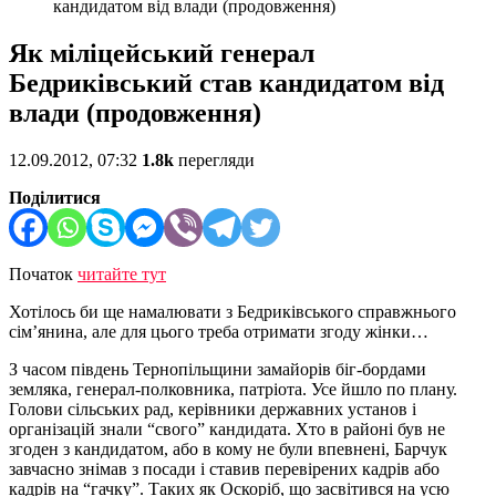
кандидатом від влади (продовження)
Як міліцейський генерал
Бедриківський став кандидатом від
влади (продовження)
12.09.2012, 07:32
1.8k
перегляди
Поділитися
Початок
читайте тут
Хотілось би ще намалювати з Бедриківського справжнього
сім’янина, але для цього треба отримати згоду жінки…
З часом південь Тернопільщини замайорів біг-бордами
земляка, генерал-полковника, патріота. Усе йшло по плану.
Голови сільських рад, керівники державних установ і
організацій знали “свого” кандидата. Хто в районі був не
згоден з кандидатом, або в кому не були впевнені, Барчук
завчасно знімав з посади і ставив перевірених кадрів або
кадрів на “гачку”. Таких як Оскоріб, що засвітився на усю