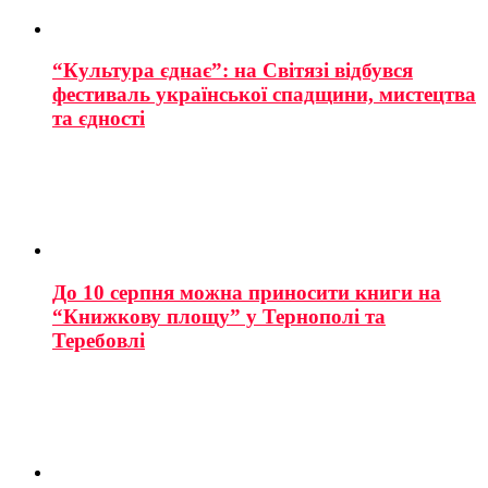
“Культура єднає”: на Світязі відбувся
фестиваль української спадщини, мистецтва
та єдності
До 10 серпня можна приносити книги на
“Книжкову площу” у Тернополі та
Теребовлі