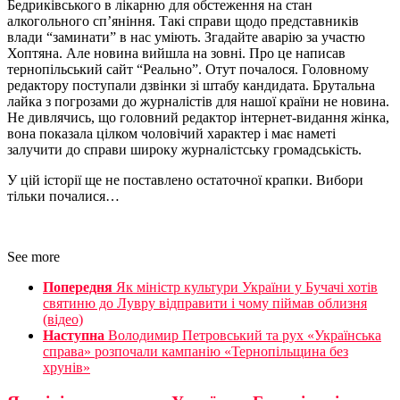
Бедриківського в лікарню для обстеження на стан
алкогольного сп’яніння. Такі справи щодо представників
влади “заминати” в нас уміють. Згадайте аварію за участю
Хоптяна. Але новина вийшла на зовні. Про це написав
тернопільський сайт “Реально”. Отут почалося. Головному
редактору поступали дзвінки зі штабу кандидата. Брутальна
лайка з погрозами до журналістів для нашої країни не новина.
Не дивлячись, що головний редактор інтернет-видання жінка,
вона показала цілком чоловічий характер і має наметі
залучити до справи широку журналістську громадськість.
У цій історії ще не поставлено остаточної крапки. Вибори
тільки почалися…
See more
Попередня
Як міністр культури України у Бучачі хотів
святиню до Лувру відправити і чому піймав облизня
(відео)
Наступна
Володимир Петровський та рух «Українська
справа» розпочали кампанію «Тернопільщина без
хрунів»