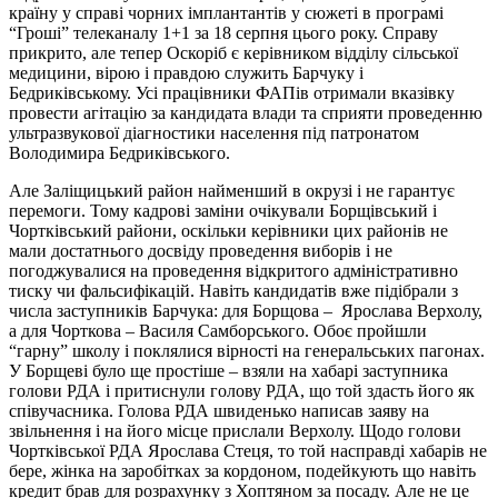
країну у справі чорних імплантантів у сюжеті в програмі
“Гроші” телеканалу 1+1 за 18 серпня цього року. Справу
прикрито, але тепер Оскоріб є керівником відділу сільської
медицини, вірою і правдою служить Барчуку і
Бедриківському. Усі працівники ФАПів отримали вказівку
провести агітацію за кандидата влади та сприяти проведенню
ультразвукової діагностики населення під патронатом
Володимира Бедриківського.
Але Заліщицький район найменший в окрузі і не гарантує
перемоги. Тому кадрові заміни очікували Борщівський і
Чортківський райони, оскільки керівники цих районів не
мали достатнього досвіду проведення виборів і не
погоджувалися на проведення відкритого адміністративно
тиску чи фальсифікацій. Навіть кандидатів вже підібрали з
числа заступників Барчука: для Борщова – Ярослава Верхолу,
а для Чорткова – Василя Самборського. Обоє пройшли
“гарну” школу і поклялися вірності на генеральських пагонах.
У Борщеві було ще простіше – взяли на хабарі заступника
голови РДА і притиснули голову РДА, що той здасть його як
співучасника. Голова РДА швиденько написав заяву на
звільнення і на його місце прислали Верхолу. Щодо голови
Чортківської РДА Ярослава Стеця, то той насправді хабарів не
бере, жінка на заробітках за кордоном, подейкують що навіть
кредит брав для розрахунку з Хоптяном за посаду. Але не це