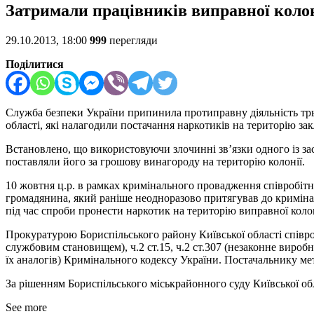
Затримали працiвників виправної колон
29.10.2013, 18:00
999
перегляди
Поділитися
Служба безпеки України припинила протиправну діяльність трьо
області, які налагодили постачання наркотиків на територію за
Встановлено, що використовуючи злочинні зв’язки одного із з
поставляли його за грошову винагороду на територію колонії.
10 жовтня ц.р. в рамках кримінального провадження співробіт
громадянина, який раніше неодноразово притягував до кримінал
під час спроби пронести наркотик на територію виправної колон
Прокуратурою Бориспільського району Київської області співро
службовим становищем), ч.2 ст.15, ч.2 ст.307 (незаконне вироб
їх аналогів) Кримінального кодексу України. Постачальнику ме
За рішенням Бориспільського міськрайонного суду Київської об
See more