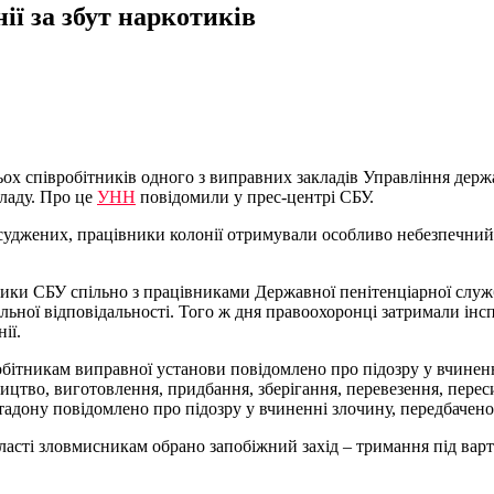
ії за збут наркотикiв
х співробітників одного з виправних закладів Управління держа
кладу. Про це
УНН
повідомили у прес-центрі СБУ.
асуджених, працівники колонії отримували особливо небезпечний
ники СБУ спільно з працівниками Державної пенітенціарної служ
ьної відповідальності. Того ж дня правоохоронці затримали інсп
ії.
бітникам виправної установи повідомлено про підозру у вчиненн
ництво, виготовлення, придбання, зберігання, перевезення, пере
тадону повідомлено про підозру у вчиненні злочину, передбачено
ласті зловмисникам обрано запобіжний захід – тримання під вар