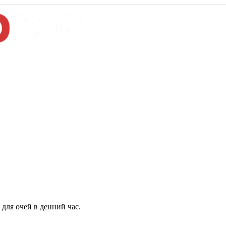
для очей в денний час.