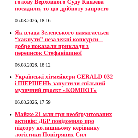
голову Верховного Суду Князева
посадили, то цю дрібноту запросто
06.08.2026, 18:16
Як влада Зеленського намагається
“хакнути” незалежні конкурси –
добре показали приклади з
переписок Стефанішиної
06.08.2026, 18:12
Українські хітмейкери GERALD 032
і ШЕРШЕНЬ запустили спільний
музичний проєкт «КОМПОТ»
06.08.2026, 17:59
Майже 21 млн грн необґрунтованих
активів: ДБР повідомило про
підозру колишньому керівнику
логістики Повітряних Сил