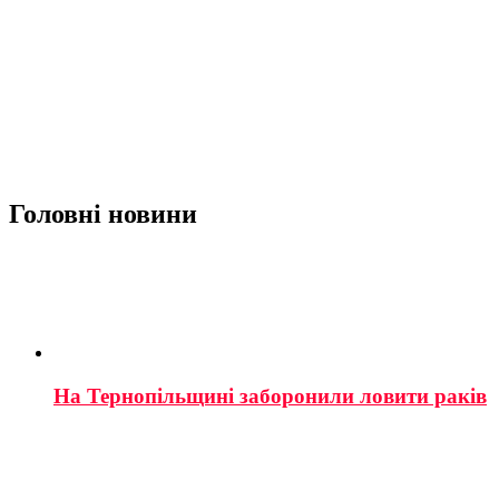
Головні новини
На Тернопільщині заборонили ловити раків