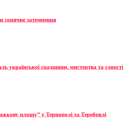
ти сонячне затемнення
аль української спадщини, мистецтва та єдності
ижкову площу” у Тернополі та Теребовлі