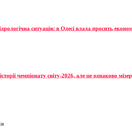
ідрологічна ситуація: в Одесі влада просить еконо
сторії чемпіонату світу-2026, але це однаково мізе
iв