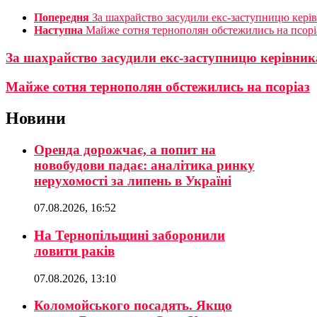
Попередня
За шахрайство засудили екс-заступницю керів
Наступна
Майже сотня тернополян обстежились на псорі
За шахрайство засудили екс-заступницю керівника
Майже сотня тернополян обстежились на псоріаз
Новини
Оренда дорожчає, а попит на
новобудови падає: аналітика ринку
нерухомості за липень в Україні
07.08.2026, 16:52
На Тернопільщині заборонили
ловити раків
07.08.2026, 13:10
Коломойського посадять. Якщо