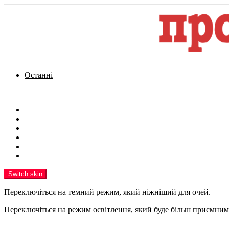
Останні
Menu
Новини
Політика
Кримінал
Фото
Надіслати новину
Реклама на сайті
Switch skin
Переключіться на темний режим, який ніжніший для очей.
Переключіться на режим освітлення, який буде більш приємним 
шукати