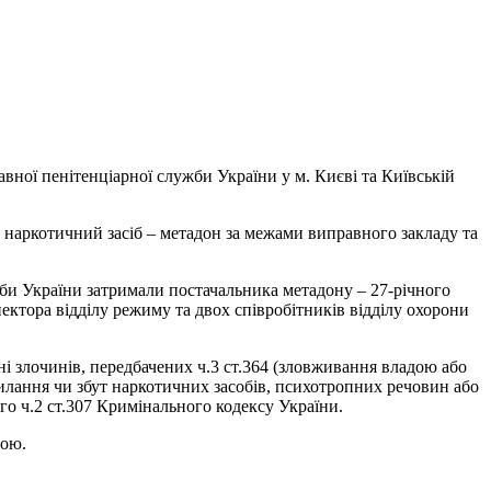
вної пенітенціарної служби України у м. Києві та Київській
 наркотичний засіб – метадон за межами виправного закладу та
би України затримали постачальника метадону – 27-річного
ектора відділу режиму та двох співробітників відділу охорони
і злочинів, передбачених ч.3 ст.364 (зловживання владою або
силання чи збут наркотичних засобів, психотропних речовин або
го ч.2 ст.307 Кримінального кодексу України.
тою.