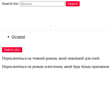
Search for:
Search
Login
Останні
Menu
Switch skin
Переключіться на темний режим, який ніжніший для очей.
Переключіться на режим освітлення, який буде більш приємним 
Login