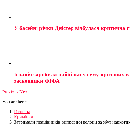
У басейні річки Дністер відбулася критична г
Іспанія заробила найбільшу суму призових в і
засновники ФІФА
Previous
Next
You are here:
Головна
Кримінал
Затримали працiвників виправної колонії за збут наркотик