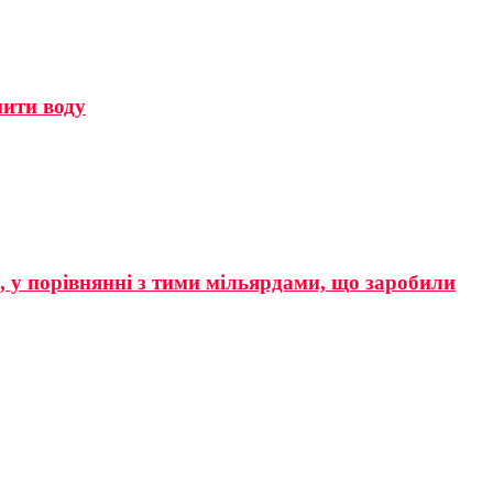
мити воду
р, у порівнянні з тими мільярдами, що заробили