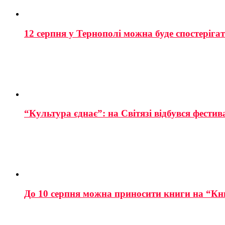
12 серпня у Тернополі можна буде спостеріга
“Культура єднає”: на Світязі відбувся фестив
До 10 серпня можна приносити книги на “Кн