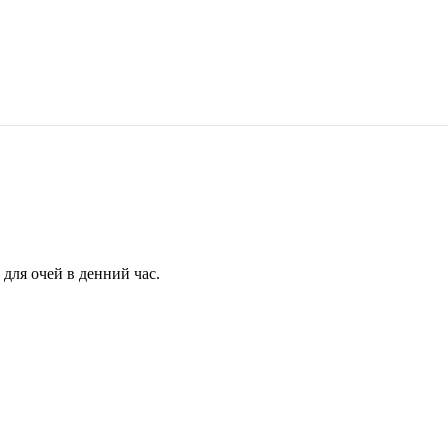
для очей в денний час.