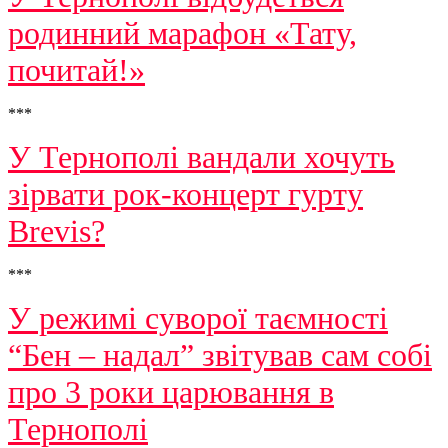
родинний марафон «Тату,
почитай!»
***
У Тернополі вандали хочуть
зірвати рок-концерт гурту
Brevis?
***
У режимі суворої таємності
“Бен – надал” звітував сам собі
про 3 роки царювання в
Тернополі