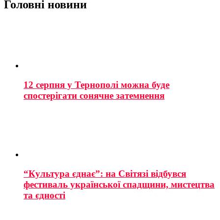
Головні новини
12 серпня у Тернополі можна буде
спостерігати сонячне затемнення
“Культура єднає”: на Світязі відбувся
фестиваль української спадщини, мистецтва
та єдності