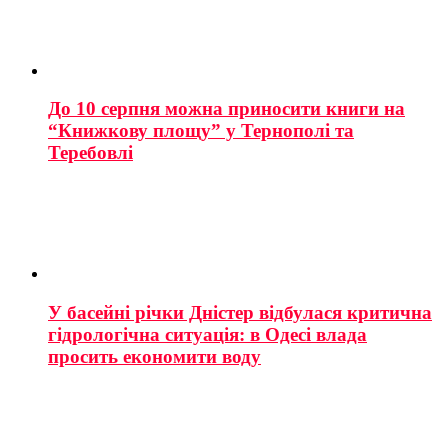
До 10 серпня можна приносити книги на
“Книжкову площу” у Тернополі та
Теребовлі
У басейні річки Дністер відбулася критична
гідрологічна ситуація: в Одесі влада
просить економити воду