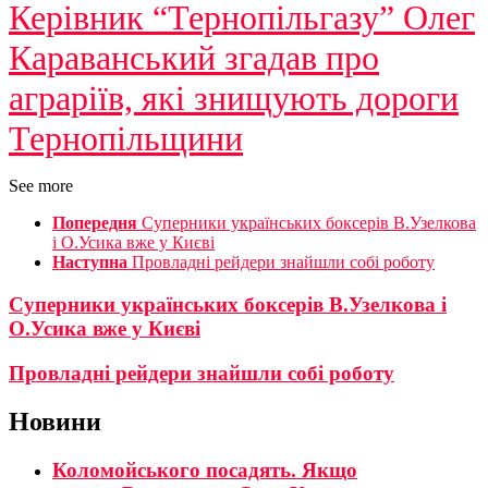
Керівник “Тернопільгазу” Олег
Караванський згадав про
аграріїв, які знищують дороги
Тернопільщини
See more
Попередня
Суперники українських боксерів В.Узелкова
і О.Усика вже у Києві
Наступна
Провладні рейдери знайшли собі роботу
Суперники українських боксерів В.Узелкова і
О.Усика вже у Києві
Провладні рейдери знайшли собі роботу
Новини
Коломойського посадять. Якщо