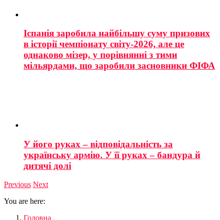
Іспанія заробила найбільшу суму призових
в історії чемпіонату світу-2026, але це
однаково мізер, у порівнянні з тими
мільярдами, що заробили засновники ФІФА
У його руках – відповідальність за
українську армію. У її руках – бандура й
дитячі долі
Previous
Next
You are here:
Головна