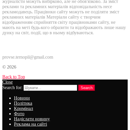
журналісти можуть вибірково, але не обов'язково. За зміст
реклами та рекламних матеріалів відповідальність несе
рекламодавець. Працівнки сайту можуть не поділяти зміст
рекламних матеріалів Матеріали сайту є творчим
відображенням сприйняття світу працівниками сайту, не
мають на меті будь-кого образити та відображають лише нашу
дуику на світ, події, що в ньому відбуваються.
Контакти:
provse.ternopil@gmail.com
© 2026
Back to Top
Close
Search for:
Search
Новини
Політика
Кримінал
Фото
Надіслати новину
Реклама на сайті