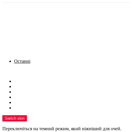
Останні
Menu
Новини
Політика
Кримінал
Фото
Надіслати новину
Реклама на сайті
Switch skin
Переключіться на темний режим, який ніжніший для очей.