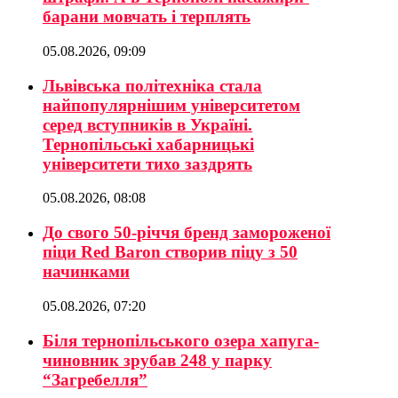
барани мовчать і терплять
05.08.2026, 09:09
Львівська політехніка стала
найпопулярнішим університетом
серед вступників в Україні.
Тернопільські хабарницькі
університети тихо заздрять
05.08.2026, 08:08
До свого 50-річчя бренд замороженої
піци Red Baron створив піцу з 50
начинками
05.08.2026, 07:20
Біля тернопільського озера хапуга-
чиновник зрубав 248 у парку
“Загребелля”