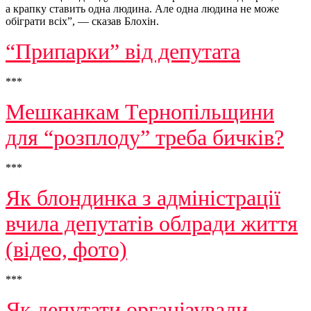
а крапку ставить одна людина. Але одна людина не може
обіграти всіх”, — сказав Блохін.
“Припарки” від депутата
***
Мешканкам Тернопільщини
для “розплоду” треба бичків?
***
Як блондинка з адміністрації
вчила депутатів облради життя
(відео, фото)
***
Як депутати організували