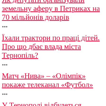
земельну аферу в Петриках на
70 мільйонів доларів
***
Їхали трактори по праці дітей.
Про що дбає влада міста
Тернопіль?
***
Матч «Нива» – «Олімпік»
покаже телеканал «Футбол»
***
У Тернополі відбудеться