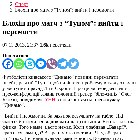
Спорт
Блохін про матч з “Туном”: вийти і перемогти
Блохін про матч з “Туном”: вийти і
перемогти
07.11.2013, 21:37
1.6k
перегляди
Поділитися
Футболісти київського “Динамо” повинні перемагати
швейцарський “Тун”, щоб вирішити проблему виходу з групи
у наступний раунд Ліги Європи. Про це на передматчевій
прес-конференції заявив головний тренер “біло-синіх” Олег
Блохін, повідомляє
УНН
з посиланням на прес-службу
“Динамо”.
“Вийти і перемогти. За рахунок результату на табло. Які
якості? Я втомився відповідати на ці питання. Естета, тактика,
фізика. Того немає, цього немає. Коли я забивав „Баварії“,
грала вся команда? А крапку хто поставив? Ну, обіграв
я п’ятьох. Це індивідуальна майстерність. Команда грає,