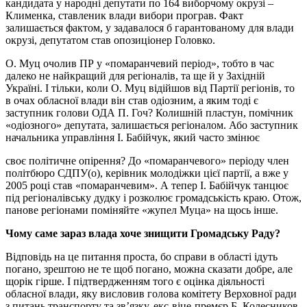
кандидата у народні депутати по 164 виборчому окрузі –
Клименка, ставленик влади вибори програв. Факт
залишається фактом, у задавалося б гарантованому для влади
окрузі, депутатом став опозиціонер Головко.
О. Муц очолив ПР у «помаранчевий період», тобто в час
далеко не найкращий для регіоналів, та ще й у Західній
Україні. І тільки, коли О. Муц відійшов від Партії регіонів, то
в очах обласної влади він став одіозним, а яким тоді є
заступник голови ОДА П. Гоч? Колишній пластун, помічник
«одіозного» депутата, залишається регіоналом. Або заступник
начальника управління І. Бабійчук, який часто змінює
своє політичне опірення? До «помаранчевого» періоду член
політбюро СДПУ(о), керівник молодіжки цієї партії, а вже у
2005 році став «помаранчевим». А тепер І. Бабійчук танцює
під регіоналівську дудку і розколює громадськість краю. Отож,
панове регіонами поміняйте «жупел Муца» на щось інше.
Чому саме зараз влада хоче знищити Громадську Раду?
Відповідь на це питання проста, бо справи в області ідуть
погано, зрештою не те щоб погано, можна сказати добре, але
щорік гірше. І підтвердженням того є оцінка діяльності
обласної влади, яку висловив голова комітету Верховної ради
з питань транспорту та зв’язку, екс-віце-премєр Б. Колесников.