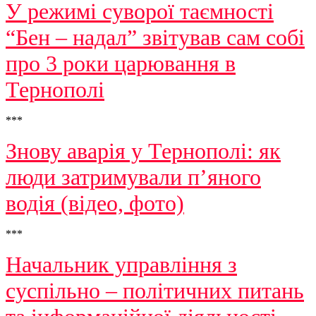
У режимі суворої таємності
“Бен – надал” звітував сам собі
про 3 роки царювання в
Тернополі
***
Знову аварія у Тернополі: як
люди затримували п’яного
водія (відео, фото)
***
Начальник управління з
суспільно – політичних питань