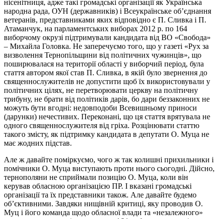
нісенітниця, адже такі громадські організації як Українська
народна рада, ОУН (державників) і Всеукраїнське об’єднання
ветеранів, представниками яких відповідно є П. Сливка і П.
Атаманчук, на парламентських виборах 2012 р. по 164
виборчому окрузі підтримували кандидата від ВО «Свобода»
– Михайла Головка. Не заперечуємо того, що у газеті «Рух за
визволення Тернопільщини від політичних чужинців», що
поширювалася на території області у виборчий період, була
стаття автором якої став П. Сливка, в якій було звернення до
священнослужителів не допустити щоб їх використовували у
політичних цілях, не перетворювати церкву на політичну
трибуну, не брати від політиків дарів, бо дари беззаконних не
можуть бути вгодні: недовподоби Всевишньому приноси
(дарунки) нечестивих. Переконані, що ця стаття врятувала не
одного священнослужителя від гріха. Розцінювати статтю
такого змісту, як підтримку кандидата в депутати О. Муца не
має жодних підстав.
Але ж давайте поміркуємо, чого ж так колишні прихильники і
помічники О. Муца виступають проти нього сьогодні. Дійсно,
тернополяни не сприймали позицію О. Муца, коли він
керував обласною організацією ПР. І вказані громадські
організації та їх представники також. Але давайте будемо
об’єктивними. Завдяки нищівній критиці, яку проводив О.
Муц і його команда щодо обласної влади та «незалежного»