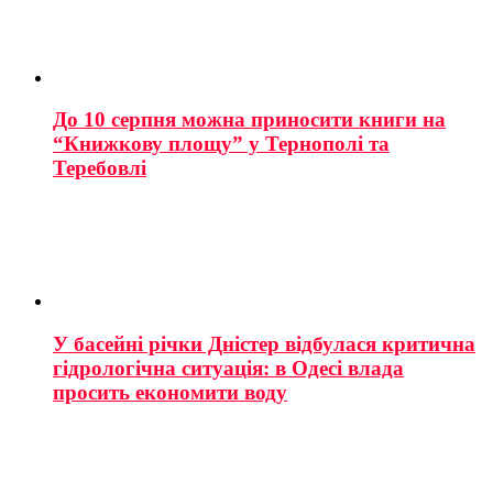
До 10 серпня можна приносити книги на
“Книжкову площу” у Тернополі та
Теребовлі
У басейні річки Дністер відбулася критична
гідрологічна ситуація: в Одесі влада
просить економити воду