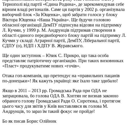
Тернополі від партії «Єдина Родина», де зарекомендував себе
вірним владі регіоналів. Саме ця партія у 2002 р. організувала
виборчий блок «За Ющенка», щоб забрати голоси у блоку
Віктора Ющенка «Наша Україна». Ще будучи головою
обласної організації ДемПУ підписува відозви на підтримку
Л. Кучми, у 1999 р. М. Андрунців підтримав створення в
області єдиного передвиборчого блоку партій на підтримку Л.
Кучми у складі: Аграрної партії, ДемПУ, Ліберальної партії,
СДПУ (о), НДП і ХДПУ В. Журавського.
Ще один заступник – Юзик С. Прикро, що така особа
представляє патріотичну організацію. При таких виховниках
«Пласт» продукуватиме нових «гочів».
Отака гоп-компанія, що претендує на «правильних пацанів
по-донецьки»! Як кажуть українці: яке їхало таке здибало!
Якщо в 2011 – 2013 рр. Громадська Рада при ОДА не
запрацювала, бо голова ОДА В. Хоптян не визнав законно
обраного голову Громадської Ради О. Сиротюка, і протягом
цього часу для звітів у Київ виставлявся як голова М.
Андрунців, то зараз їм такий фокус не пройде!
Бо як писав Борис Олійник