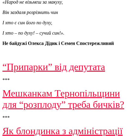
«Народ не візьмеш за макуху,
Він заздаля розрізнить чин
І хто є син його по духу,
І хто – по духу! – сучий син!».
Не байдужі Олекса Дідик і Семен Спостережливий
“Припарки” від депутата
***
Мешканкам Тернопільщини
для “розплоду” треба бичків?
***
Як блондинка з адміністрації