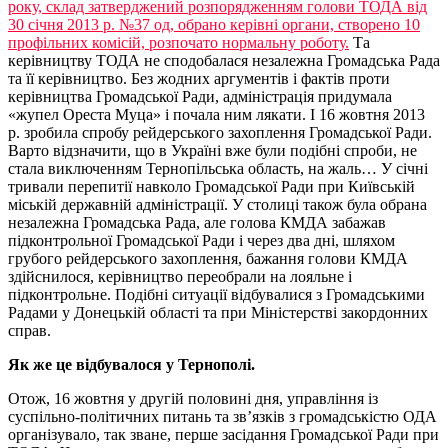
року, склад затверджений розпорядженням голови ТОДА від
30 січня 2013 р. №37 од, обрано керівні органи, створено 10
профільних комісій, розпочато нормальну роботу.
Та
керівництву ТОДА не сподобалася незалежна Громадська Рада
та її керівництво. Без жодних аргументів і фактів проти
керівництва Громадської Ради, адміністрація придумала
«жупел Ореста Муца» і почала ним лякати. І 16 жовтня 2013
р. зробила спробу рейдерського захоплення Громадської Ради.
Варто відзначити, що в Україні вже були подібні спроби, не
стала виключенням Тернопільська область, на жаль… У січні
тривали перепитії навколо Громадської Ради при Київській
міській державній адміністрації. У столиці також була обрана
незалежна Громадська Рада, але голова КМДА забажав
підконтрольної Громадської Ради і через два дні, шляхом
грубого рейдерського захоплення, бажання голови КМДА
здійснилося, керівництво переобрали на лояльне і
підконтрольне. Подібні ситуації відбувалися з Громадськими
Радами у Донецькій області та при Міністерстві закордонних
справ.
Як же це відбувалося у Тернополі.
Отож, 16 жовтня у другій половині дня, управління із
суспільно-політичних питань та зв’язків з громадськістю ОДА
організувало, так зване, перше засідання Громадської Ради при