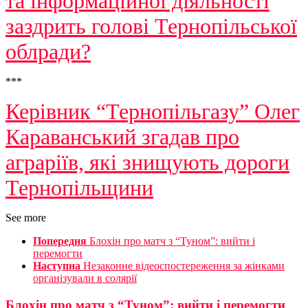
та інформаційної діяльності
заздрить голові Тернопільської
облради?
***
Керівник “Тернопільгазу” Олег
Караванський згадав про
аграріїв, які знищують дороги
Тернопільщини
See more
Попередня
Блохін про матч з “Туном”: вийти і
перемогти
Наступна
Незаконне відеоспостереження за жінками
організували в солярії
Блохін про матч з “Туном”: вийти і перемогти