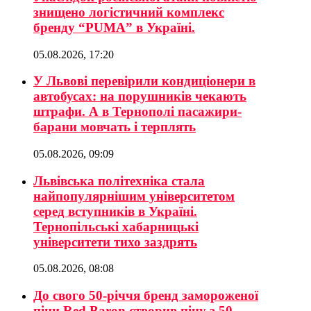
знищено логістичний комплекс
бренду “PUMA” в Україні.
05.08.2026, 17:20
У Львові перевірили кондиціонери в
автобусах: на порушників чекають
штрафи. А в Тернополі пасажири-
барани мовчать і терплять
05.08.2026, 09:09
Львівська політехніка стала
найпопулярнішим університетом
серед вступників в Україні.
Тернопільські хабарницькі
університети тихо заздрять
05.08.2026, 08:08
До свого 50-річчя бренд замороженої
піци Red Baron створив піцу з 50