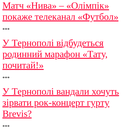
Матч «Нива» – «Олімпік»
покаже телеканал «Футбол»
***
У Тернополі відбудеться
родинний марафон «Тату,
почитай!»
***
У Тернополі вандали хочуть
зірвати рок-концерт гурту
Brevis?
***