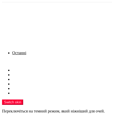
Останні
Menu
Новини
Політика
Кримінал
Фото
Надіслати новину
Реклама на сайті
Switch skin
Переключіться на темний режим, який ніжніший для очей.