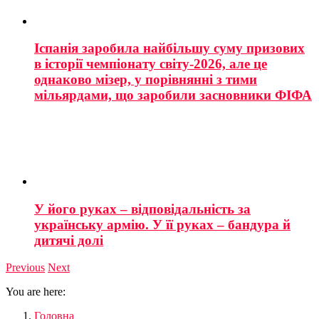
Іспанія заробила найбільшу суму призових
в історії чемпіонату світу-2026, але це
однаково мізер, у порівнянні з тими
мільярдами, що заробили засновники ФІФА
У його руках – відповідальність за
українську армію. У її руках – бандура й
дитячі долі
Previous
Next
You are here:
Головна