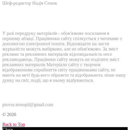
Шеф-редактор Надія Сеник
У разі передруку матеріалів - обов'язкове посилання в
першому абзаці. Працівники сайту спілкується з читачами з
допомогою електронної пошти. Відповідати на листи
журналісти можуть вибірково, але не обов'язково. За зміст
реклами та рекламних матеріалів відповідальність несе
рекламодавець. Працівнки сайту можуть не поділяти зміст
рекламних матеріалів Матеріали сайту є творчим
відображенням сприйняття світу працівниками сайту, не
мають на меті будь-кого образити та відображають лише нашу
дуику на світ, події, що в ньому відбуваються.
Контакти:
provse.ternopil@gmail.com
© 2026
Back to Top
Close