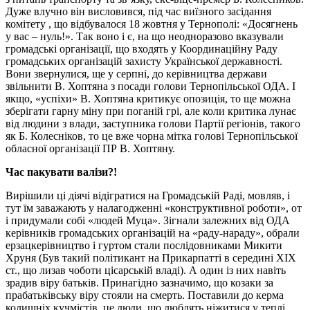
Дуже влучно він висловився, під час виїзного засідання
комітету , що відбувалося 18 жовтня у Тернополі: «Досягнень
у вас – нуль!». Так воно і є, на що неодноразово вказували
громадські організації, що входять у Координаційну Раду
громадських організацій захисту Української державності.
Вони звернулися, ще у серпні, до керівництва держави
звільнити В. Хоптяна з посади голови Тернопільської ОДА. І
якщо, «успіхи» В. Хоптяна критикує опозиція, то ще можна
зберігати гарну міну при поганій грі, але коли критика лунає
від людини з влади, заступника голови Партії регіонів, такого
як Б. Колесніков, то це вже чорна мітка голові Тернопільської
обласної організації ПР В. Хоптяну.
Час пакувати валізи?!
Вирішили ці діячі відігратися на Громадській Раді, мовляв, і
тут їм заважають у налагодженні «конструктивної роботи», от
і придумали собі «людей Муца». Зігнали залежних від ОДА
керівників громадських організацій на «раду-нараду», обрали
ерзацкерівництво і гуртом стали послідовниками Микити
Хруня (Був такий політикант на Прикарпатті в середині ХІХ
ст., що лизав чоботи цісарській владі). А один із них навіть
зрадив віру батьків. Принагідно зазначимо, що козаки за
прабатьківську віру стояли на смерть. Поставили до керма
колишніх кучмістів, це люди, що люблять ніжитися у теплі