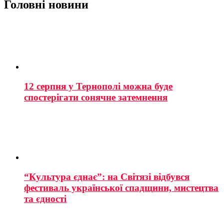
Головні новини
12 серпня у Тернополі можна буде
спостерігати сонячне затемнення
“Культура єднає”: на Світязі відбувся
фестиваль української спадщини, мистецтва
та єдності