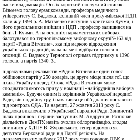
ласки владоможців. Ось їх короткий послужний список.
Візьмемо голову ерзацкоманди, професора медичного
університету С. Вадзюка, колишній член прокучмівської НДП,
коли ж у 1999 р. А. Матвієнко виступив з критикою Кучми, і
його прихильники вийшли з НДП , професор залишився на
боці Л. Кучми. А на останніх парламентських виборах
балотувався по-тернопільському виборчому окрузі№163 від
партії «Рідна Вітчизна», яка під маркою відродження
українських традицій, мала на меті відібрати голоси в
опозиції. С. Вадзюк у Тернополі отримав підтримку в 1396
голосів, а партія 1340. За
підрахунками рекламістів «Рідної Вітчизни» один голос
обійшовся партії у 250 доларів, це друге місце після тої, що
пхала Україну вперед. Отож, «Рідна Вітчизна» може
сподіватися якогось призу у номінації «найбрудніша виборча
кампанія». Будучи одним із керівників Української народної
Ради, вів подвійну гру, і намагався це об’єднання поставити
під контроль ОДА. Та нарешті, 27 жовтня 2013 року С.
Вадзюка виключили з Української народної Ради. Звивистий
шлях пройшов і перший заступник М. Андрунців. Розпочав
діяльність в ДемПУ, навіть очолив облорганізацію, згодом
опинився у ХДПУ В. Журавського, тепер відомого як
депутата Верховної ради від Партії регіонів. На
парламентських виборах 2012 року став головою ОВК у