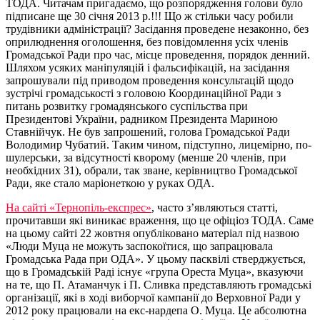
ТОДА. Читачам пригадаємо, що розпорядження голови було
підписане ще 30 січня 2013 р.!!! Що ж стільки часу робили
трудівники адміністрації? Засідання проведене незаконно, без
оприлюднення оголошення, без повідомлення усіх членів
Громадської Ради про час, місце проведення, порядок денний.
Шляхом усяких маніпуляцій і фальсифікацій, на засідання
запрошували під приводом проведення консультацій щодо
зустрічі громадськості з головою Координаційної Ради з
питань розвитку громадянського суспільства при
Президентові України, радником Президента Мариною
Ставнійчук. Не був запрошений, голова Громадської Ради
Володимир Чубатий. Таким чином, підступно, лицемірно, по-
шулерськи, за відсутності кворому (менше 20 членів, при
необхідних 31), обрали, так зване, керівництво Громадської
Ради, яке стало маріонеткою у руках ОДА.
На сайті «Тернопіль-експрес»
, часто з’являються статті,
прочитавши які виникає враження, що це офіціоз ТОДА. Саме
на цьому сайті 22 жовтня опубліковано матеріал під назвою
«Люди Муца не можуть заспокоїтися, що запрацювала
Громадська Рада при ОДА». У цьому пасквілі стверджується,
що в Громадській Раді існує «група Ореста Муца», вказуючи
на те, що П. Атаманчук і П. Сливка представляють громадські
організації, які в ході виборчої кампанії до Верховної Ради у
2012 року працювали на екс-нардепа О. Муца. Це абсолютна