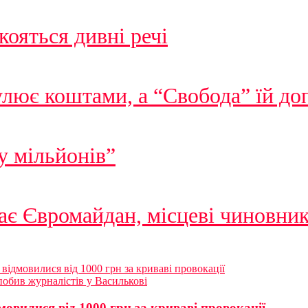
кояться дивні речі
лює коштами, а “Свобода” їй до
у мільйонів”
ває Євромайдан, місцеві чиновн
відмовилися від 1000 грн за криваві провокації
обив журналістів у Василькові
овилися від 1000 грн за криваві провокації