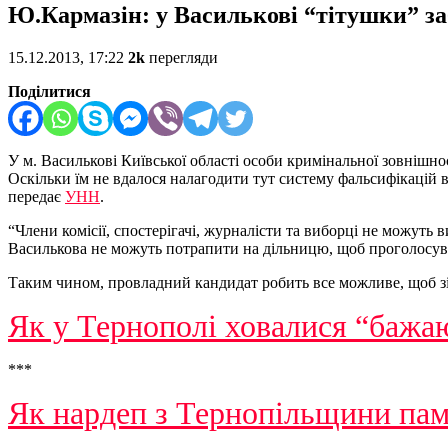
Ю.Кармазін: у Василькові “тітушки” за
15.12.2013, 17:22
2k
перегляди
Поділитися
У м. Василькові Київської області особи кримінальної зовнішн
Оскільки їм не вдалося налагодити тут систему фальсифікацій 
передає
УНН
.
“Члени комісії, спостерігачі, журналісти та виборці не можут
Василькова не можуть потрапити на дільницю, щоб проголосув
Таким чином, провладний кандидат робить все можливе, щоб зі
Як у Тернополі ховалися “бажа
***
Як нардеп з Тернопільщини пам