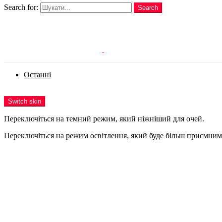
Search for:
Search
Login
Останні
Menu
Switch skin
Переключіться на темний режим, який ніжніший для очей.
Переключіться на режим освітлення, який буде більш приємним 
Login