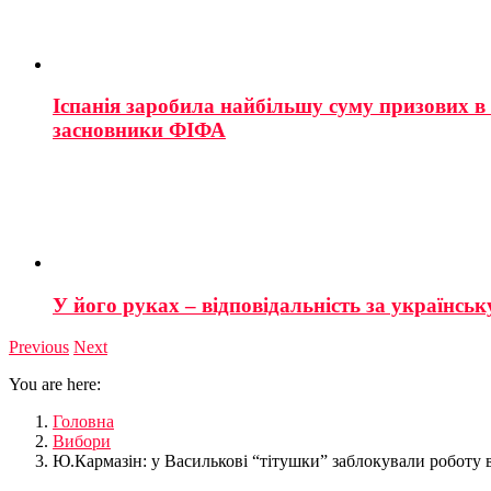
Іспанія заробила найбільшу суму призових в і
засновники ФІФА
У його руках – відповідальність за українську
Previous
Next
You are here:
Головна
Вибори
Ю.Кармазін: у Василькові “тітушки” заблокували роботу 