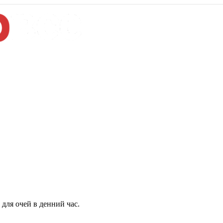
для очей в денний час.