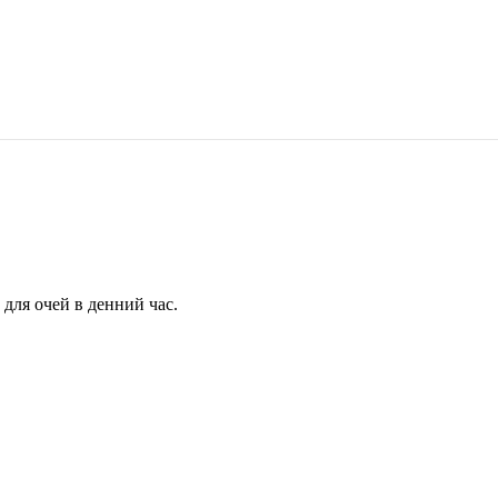
для очей в денний час.