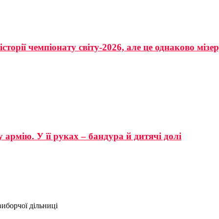
сторії чемпіонату світу-2026, але це однаково мізе
 армію. У її руках – бандура й дитячі долі
виборчої дільниці