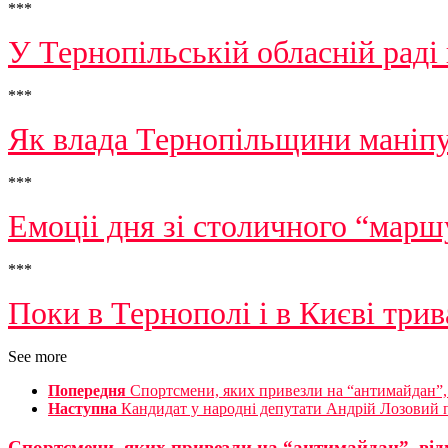
***
У Тернопільській обласній раді 
***
Як влада Тернопільщини маніпу
***
Емоціі дня зі столичного “марш
***
Поки в Тернополі і в Києві три
See more
Попередня
Спортсмени, яких привезли на “антимайдан”, 
Наступна
Кандидат у народні депутати Андрій Лозовий п
Спортсмени, яких привезли на “антимайдан”, відм