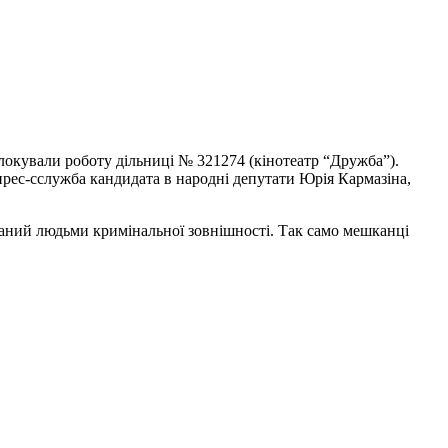
блокували роботу дільниці № 321274 (кінотеатр “Дружба”).
прес-сслужба кандидата в народні депутати Юрія Кармазіна,
ований людьми кримінальної зовнішності. Так само мешканці