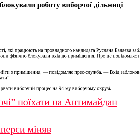
блокували роботу виборчої дільниці
ості, які працюють на провладного кандидата Руслана Бадаєва за
вони фізично блокували вхід до приміщення. Про це повідомляє 
ь вийти з приміщення, — повідомляє прес-служба. — Вхід заблок
ати”.
рвати виборчий процес на 94-му виборчому окрузі.
ючі” поїхати на Антимайдан
перси міняв