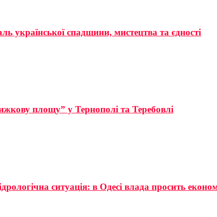
аль української спадщини, мистецтва та єдності
ижкову площу” у Тернополі та Теребовлі
ідрологічна ситуація: в Одесі влада просить еконо