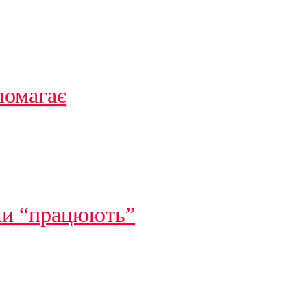
помагає
ики “працюють”