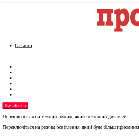
Останні
Menu
Новини
Політика
Кримінал
Фото
Надіслати новину
Реклама на сайті
Switch skin
Переключіться на темний режим, який ніжніший для очей.
Переключіться на режим освітлення, який буде більш приємним 
шукати