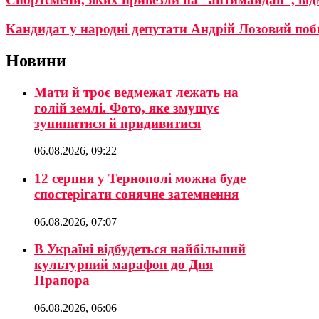
Кандидат у народні депутати Андрій Лозовий поб
Новини
Мати й троє ведмежат лежать на
голій землі. Фото, яке змушує
зупинитися й придивитися
06.08.2026, 09:22
12 серпня у Тернополі можна буде
спостерігати сонячне затемнення
06.08.2026, 07:07
В Україні відбудеться найбільший
культурний марафон до Дня
Прапора
06.08.2026, 06:06