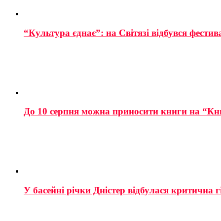
“Культура єднає”: на Світязі відбувся фестив
До 10 серпня можна приносити книги на “Кн
У басейні річки Дністер відбулася критична г