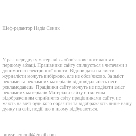
Шеф-редактор Надія Сеник
У разі передруку матеріалів - обов'язкове посилання в
першому абзаці. Працівники сайту спілкується з читачами з
допомогою електронної пошти. Відповідати на листи
журналісти можуть вибірково, але не обов'язково. За зміст
реклами та рекламних матеріалів відповідальність несе
рекламодавець. Працівнки сайту можуть не поділяти зміст
рекламних матеріалів Матеріали сайту є творчим
відображенням сприйняття світу працівниками сайту, не
мають на меті будь-кого образити та відображають лише нашу
дуику на світ, події, що в ньому відбуваються.
Контакти:
provse.ternopil@gmail.com