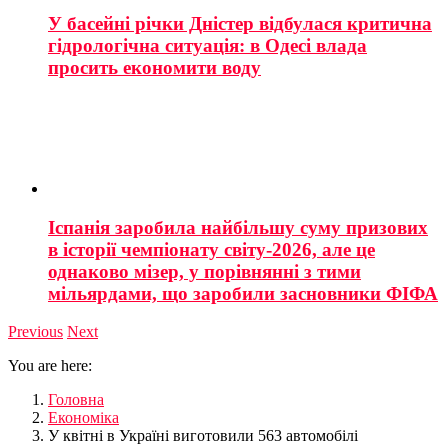
У басейні річки Дністер відбулася критична
гідрологічна ситуація: в Одесі влада
просить економити воду
Іспанія заробила найбільшу суму призових
в історії чемпіонату світу-2026, але це
однаково мізер, у порівнянні з тими
мільярдами, що заробили засновники ФІФА
Previous
Next
You are here:
Головна
Економіка
У квітні в Україні виготовили 563 автомобілі