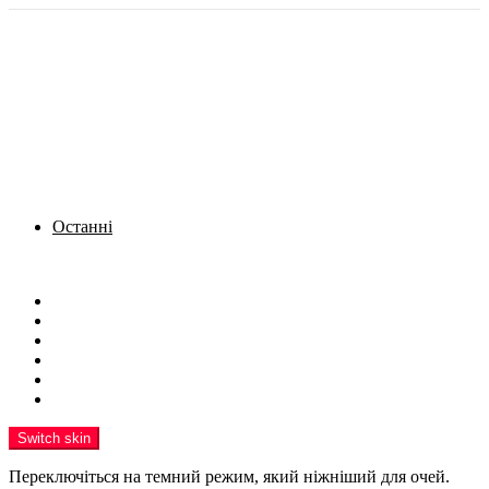
Останні
Menu
Новини
Політика
Кримінал
Фото
Надіслати новину
Реклама на сайті
Switch skin
Переключіться на темний режим, який ніжніший для очей.