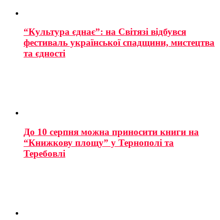
“Культура єднає”: на Світязі відбувся
фестиваль української спадщини, мистецтва
та єдності
До 10 серпня можна приносити книги на
“Книжкову площу” у Тернополі та
Теребовлі