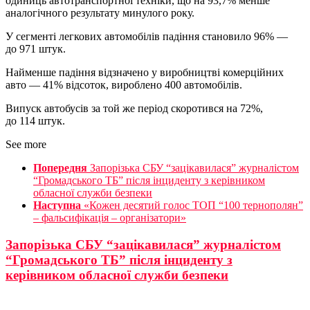
одиниць автотранспортної техніки, що на 93,7% менше
аналогічного результату минулого року.
У сегменті легкових автомобілів падіння становило 96% —
до 971 штук.
Найменше падіння відзначено у виробництві комерційних
авто — 41% відсоток, вироблено 400 автомобілів.
Випуск автобусів за той же період скоротився на 72%,
до 114 штук.
See more
Попередня
Запорізька СБУ “зацікавилася” журналістом
“Громадського ТБ” після інциденту з керівником
обласної служби безпеки
Наступна
«Кожен десятий голос ТОП “100 тернополян”
– фальсифікація – організатори»
Запорізька СБУ “зацікавилася” журналістом
“Громадського ТБ” після інциденту з
керівником обласної служби безпеки