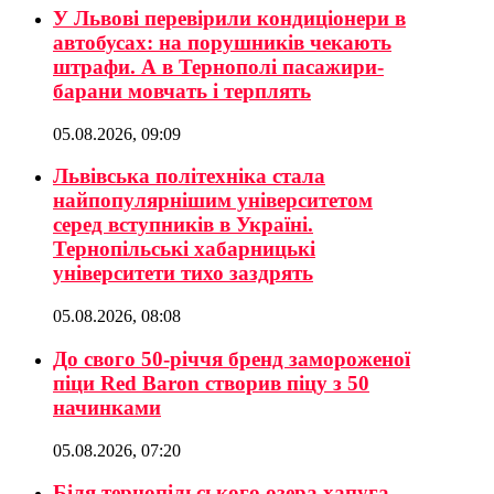
У Львові перевірили кондиціонери в
автобусах: на порушників чекають
штрафи. А в Тернополі пасажири-
барани мовчать і терплять
05.08.2026, 09:09
Львівська політехніка стала
найпопулярнішим університетом
серед вступників в Україні.
Тернопільські хабарницькі
університети тихо заздрять
05.08.2026, 08:08
До свого 50-річчя бренд замороженої
піци Red Baron створив піцу з 50
начинками
05.08.2026, 07:20
Біля тернопільського озера хапуга-