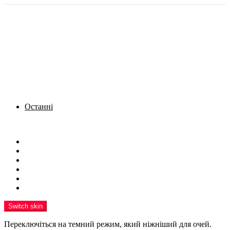
Останні
Menu
Новини
Політика
Кримінал
Фото
Надіслати новину
Реклама на сайті
Switch skin
Переключіться на темний режим, який ніжніший для очей.