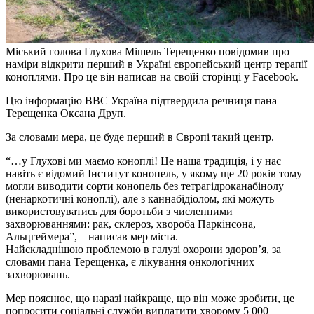
Міський голова Глухова Мішель Терещенко повідомив про
наміри відкрити перший в Україні європейський центр терапії
коноплями. Про це він написав на своїй сторінці у Facebook.
Цю інформацію BBC Україна підтвердила речниця пана
Терещенка Оксана Друп.
За словами мера, це буде перший в Європі такий центр.
“…у Глухові ми маємо коноплі! Це наша традиція, і у нас
навіть є відомий Інститут конопель, у якому ще 20 років тому
могли виводити сорти конопель без тетрагідроканабінолу
(ненаркотичні коноплі), але з каннабідіолом, які можуть
використовуватись для боротьби з численними
захворюваннями: рак, склероз, хвороба Паркінсона,
Альцгеймера”, – написав мер міста.
Найскладнішою проблемою в галузі охорони здоров’я, за
словами пана Терещенка, є лікування онкологічних
захворювань.
Мер пояснює, що наразі найкраще, що він може зробити, це
попросити соціальні служби виплатити хворому 5 000