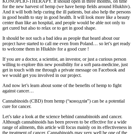
KONOPLIO-THERAPY. It should open in three months, on time
for the new harvest of hemp (we have hemp fields around Hlukhiv).
And it will both help curing the ill patients, but also help the persons
in good health to stay in good health. It will look more like a beauty
center than like an hospital, and people would be able not only to
get cured but also to relax or to get in good shape.
It should be not such a bad idea as people that heard about our
project have started to call me even from Poland… so let’s get ready
to welcome them in Hlukhiv for a good cure !
If you are a doctor, a scientist, an investor, or just a curious person
willing to explore this new possibility for a soft para-medicine, just
get in touch with me through a private message on Facebook and
we would get you involved in our project.
And now let’s learn about some of the benefits of hemp to fight
against cancer…
Cannabinoids (CBD) from hemp (“конодлія”) can be a potential
cure for cancer.
Let’s take a look at the science behind cannabinoids and cancer.
Although cannabinoids has been proven to be effective for a wide
range of ailments, this article will focus mainly on its effectiveness in
the treatment of cancer. Cannabinoids may very well be one of the