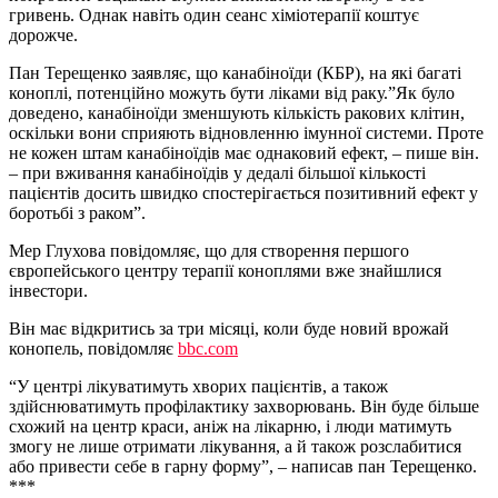
гривень. Однак навіть один сеанс хіміотерапії коштує
дорожче.
Пан Терещенко заявляє, що канабіноїди (КБР), на які багаті
коноплі, потенційно можуть бути ліками від раку.”Як було
доведено, канабіноїди зменшують кількість ракових клітин,
оскільки вони сприяють відновленню імунної системи. Проте
не кожен штам канабіноїдів має однаковий ефект, – пише він.
– при вживання канабіноїдів у дедалі більшої кількості
пацієнтів досить швидко спостерігається позитивний ефект у
боротьбі з раком”.
Мер Глухова повідомляє, що для створення першого
європейського центру терапії коноплями вже знайшлися
інвестори.
Він має відкритись за три місяці, коли буде новий врожай
конопель, повідомляє
bbc.com
“У центрі лікуватимуть хворих пацієнтів, а також
здійснюватимуть профілактику захворювань. Він буде більше
схожий на центр краси, аніж на лікарню, і люди матимуть
змогу не лише отримати лікування, а й також розслабитися
або привести себе в гарну форму”, – написав пан Терещенко.
***