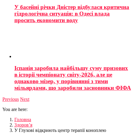
У басейні річки Дністер відбулася критична
гідрологічна ситуація: в Одесі влада
просить економити воду
Іспанія заробила найбільшу суму призових
в історії чемпіонату світу-2026, але це
однаково мізер, у порівнянні з тими
мільярдами, що заробили засновники ФІФА
Previous
Next
You are here:
Головна
Здоров’я
У Глухові відкриють центр терапії коноплею