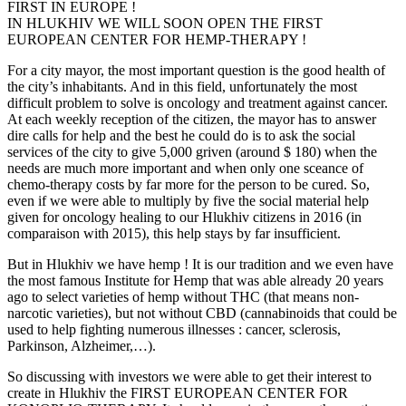
FIRST IN EUROPE !
IN HLUKHIV WE WILL SOON OPEN THE FIRST
EUROPEAN CENTER FOR HEMP-THERAPY !
For a city mayor, the most important question is the good health of
the city’s inhabitants. And in this field, unfortunately the most
difficult problem to solve is oncology and treatment against cancer.
At each weekly reception of the citizen, the mayor has to answer
dire calls for help and the best he could do is to ask the social
services of the city to give 5,000 griven (around $ 180) when the
needs are much more important and when only one sceance of
chemo-therapy costs by far more for the person to be cured. So,
even if we were able to multiply by five the social material help
given for oncology healing to our Hlukhiv citizens in 2016 (in
comparaison with 2015), this help stays by far insufficient.
But in Hlukhiv we have hemp ! It is our tradition and we even have
the most famous Institute for Hemp that was able already 20 years
ago to select varieties of hemp without THC (that means non-
narcotic varieties), but not without CBD (cannabinoids that could be
used to help fighting numerous illnesses : cancer, sclerosis,
Parkinson, Alzheimer,…).
So discussing with investors we were able to get their interest to
create in Hlukhiv the FIRST EUROPEAN CENTER FOR