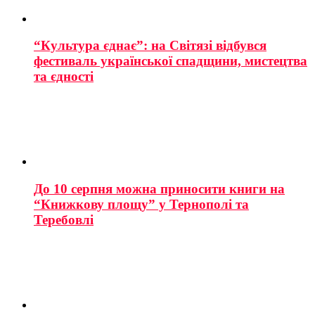
“Культура єднає”: на Світязі відбувся
фестиваль української спадщини, мистецтва
та єдності
До 10 серпня можна приносити книги на
“Книжкову площу” у Тернополі та
Теребовлі