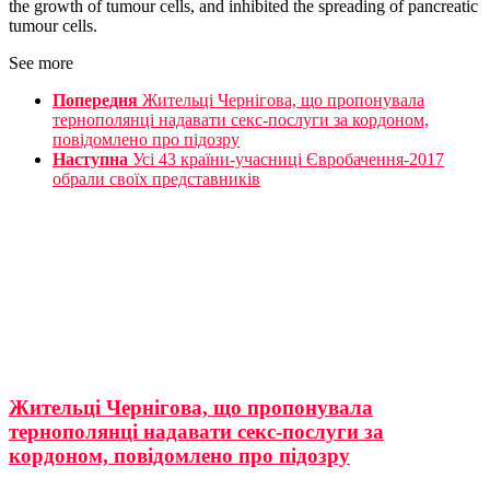
the growth of tumour cells, and inhibited the spreading of pancreatic
tumour cells.
See more
Попередня
Жительці Чернігова, що пропонувала
тернополянці надавати секс-послуги за кордоном,
повідомлено про підозру
Наступна
Усі 43 країни-учасниці Євробачення-2017
обрали своїх представників
Жительці Чернігова, що пропонувала
тернополянці надавати секс-послуги за
кордоном, повідомлено про підозру