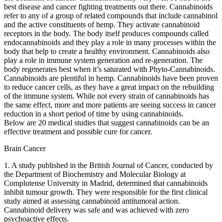
best disease and cancer fighting treatments out there. Cannabinoids
refer to any of a group of related compounds that include cannabinol
and the active constituents of hemp. They activate cannabinoid
receptors in the body. The body itself produces compounds called
endocannabinoids and they play a role in many processes within the
body that help to create a healthy environment. Cannabinoids also
play a role in immune system generation and re-generation. The
body regenerates best when it’s saturated with Phyto-Cannabinoids.
Cannabinoids are plentiful in hemp. Cannabinoids have been proven
to reduce cancer cells, as they have a great impact on the rebuilding
of the immune system. While not every strain of cannabinoids has
the same effect, more and more patients are seeing success in cancer
reduction in a short period of time by using cannabinoids.
Below are 20 medical studies that suggest cannabinoids can be an
effective treatment and possible cure for cancer.
Brain Cancer
1. A study published in the British Journal of Cancer, conducted by
the Department of Biochemistry and Molecular Biology at
Complutense University in Madrid, determined that cannabinoids
inhibit tumour growth. They were responsible for the first clinical
study aimed at assessing cannabinoid antitumoral action.
Cannabinoid delivery was safe and was achieved with zero
psychoactive effects.