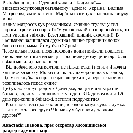
В Любашцівці на Одещині ховали ” Боцмана”—
військовослужбовця батальйону “Донбас–Україна” Вадима
Матросова, який в районі Мар’їнки загинув внаслідок вибуху
міни.
Вадим Матросов був розвідником, сміливо “гуляв” у тил
ворога і тролив сепарів.То їм український прапор повісить, то
гімн україни увімкне. Безстрашний, щирий, скромний. В
“Боцмана” залишилася дружина і двійко трирічних дочок–
близнючок, мама. Йому було 27 років.
Через кілька годин після похорону вони приіхали покласти
вінок, але застигли на місці—- на безлюдному цвинтарі, біля
свіжої могили,спав хлопець.
” Від побаченого затремтіли не тільки руки і ноги, а й кожна
клітиночка мозку. Мороз по шкірі…паморочилось в голові,
відчуття клубка в горлі не давало дихати, а через сльози все
розпливалось перед очима”.
Це був його друг, родом з Донецька, на цій війні втратив
батьків, родину і залишився сам–один. З Вадимом вони 120
днів прожили в бліндажі, встигли подружитися.
” Коли побачила цього хлопця, в голові запульсувала думка:
“Чи я маю такого друга? Чи можу я бути комусь таким
другом?”
Анастасія Іванова, прес-секретар Любашівської
райдержадміністрації.