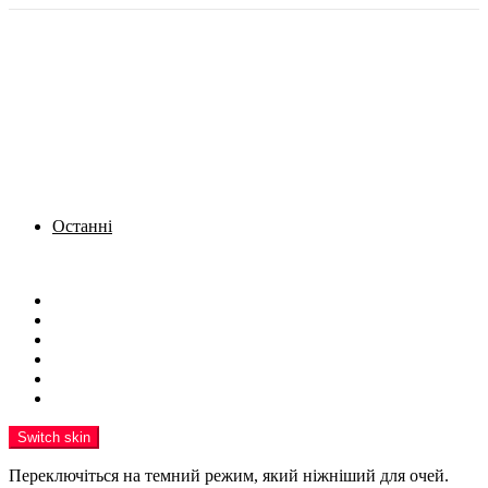
Останні
Menu
Новини
Політика
Кримінал
Фото
Надіслати новину
Реклама на сайті
Switch skin
Переключіться на темний режим, який ніжніший для очей.