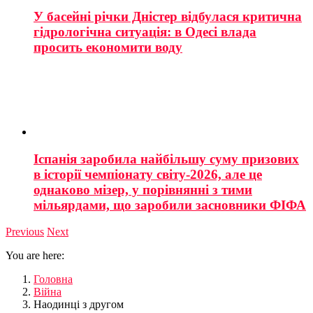
У басейні річки Дністер відбулася критична
гідрологічна ситуація: в Одесі влада
просить економити воду
Іспанія заробила найбільшу суму призових
в історії чемпіонату світу-2026, але це
однаково мізер, у порівнянні з тими
мільярдами, що заробили засновники ФІФА
Previous
Next
You are here:
Головна
Війна
Наодинці з другом