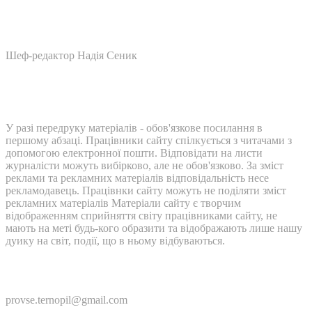
Шеф-редактор Надія Сеник
У разі передруку матеріалів - обов'язкове посилання в
першому абзаці. Працівники сайту спілкується з читачами з
допомогою електронної пошти. Відповідати на листи
журналісти можуть вибірково, але не обов'язково. За зміст
реклами та рекламних матеріалів відповідальність несе
рекламодавець. Працівнки сайту можуть не поділяти зміст
рекламних матеріалів Матеріали сайту є творчим
відображенням сприйняття світу працівниками сайту, не
мають на меті будь-кого образити та відображають лише нашу
дуику на світ, події, що в ньому відбуваються.
Контакти:
provse.ternopil@gmail.com