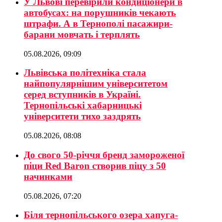
У Львові перевірили кондиціонери в
автобусах: на порушників чекають
штрафи. А в Тернополі пасажири-
барани мовчать і терплять
05.08.2026, 09:09
Львівська політехніка стала
найпопулярнішим університетом
серед вступників в Україні.
Тернопільські хабарницькі
університети тихо заздрять
05.08.2026, 08:08
До свого 50-річчя бренд замороженої
піци Red Baron створив піцу з 50
начинками
05.08.2026, 07:20
Біля тернопільського озера хапуга-