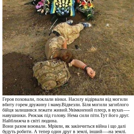
Героя поховали, поклали вінки. Насилу відірвали від могили
вбиту горем дружину і маму.Відвезли. Біля могили загиблого
бійця залишився лежати живий.Увімкнений плеєр, в вухах—-
навушники. Рюкзак під голову. Нема сили піти.Тут його друг.
Найближча в світі людина.
Вони разом воювали. Мріяли, як закінчиться війна і що далі
будуть робити. А тепер один друг в землі, інший—-на землі.