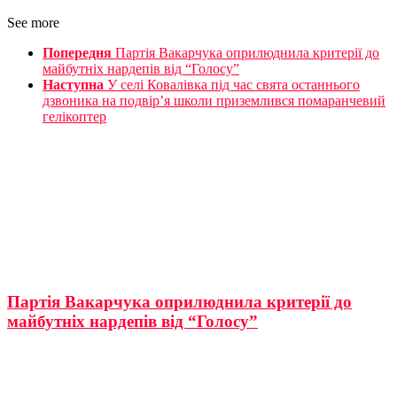
See more
Попередня
Партія Вакарчука оприлюднила критерії до
майбутніх нардепів від “Голосу”
Наступна
У селі Ковалівка під час свята останнього
дзвоника на подвір’я школи приземлився помаранчевий
гелікоптер
Партія Вакарчука оприлюднила критерії до
майбутніх нардепів від “Голосу”