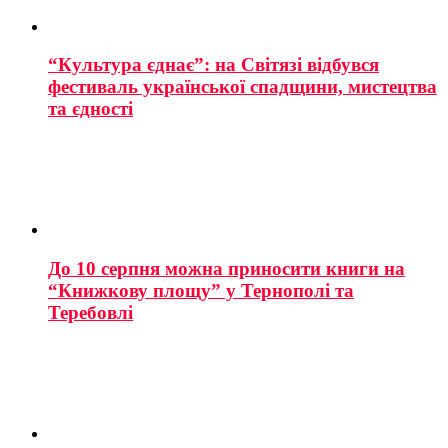
“Культура єднає”: на Світязі відбувся
фестиваль української спадщини, мистецтва
та єдності
До 10 серпня можна приносити книги на
“Книжкову площу” у Тернополі та
Теребовлі