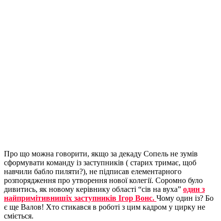
Про що можна говорити, якщо за декаду Сопель не зумів
сформувати команду із заступників ( старих тримає, щоб
навчили бабло пиляти?), не підписав елементарного
розпорядження про утворення нової колегії. Соромно було
дивитись, як новому керівнику області “сів на вуха”
один з
найпримітивнишіх заступників Ігор Вонс.
Чому один із? Бо
є ще Валов! Хто стикався в роботі з цим кадром у цирку не
сміється.