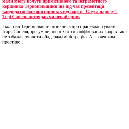
мали змогу почути примітивного та неграмотного
керівника Тернопільщини ще під час презентації
кандидатів-мажоритарників від партії “Слуга народу”.
Тоді Сопель виглядав чи ненайгірше.
І коли на Тернопільщині дізнались про працевлаштування
Ігоря Сопеля, зрозуміли, що ніхто з кваліфікованих кадрів так і
не забажав очолити облдержадміністрацію. А з валянком
простіше…