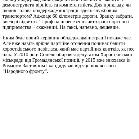
демонструвати вірність та компетентність. Для прикладу, чи
щодня голова облдержадміністрації їздить службовим
транспортом? Адже це 60 кілометрів дороги. Зранку забрати,
ввечері відвезти. Тариф на перевезення автотранспортного
підприємства – скажений. На таксі, напевно, дешевше.
Яким буде новий керівник облдержадміністрації покаже час.
Але вже навіть дрібне партійне оточення починає бавити
хоростківського невігласа, який має партійних квитків, як пес
бліх. У 2010 році Сопель обирався депутатом Хоростківської
міськради від Громадянської позиції, у 2015 вже знюхався із
Романом Заставним і кандидував від яценюківського
“Народного фронту”.