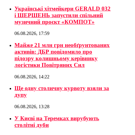
Українські хітмейкери GERALD 032
і ШЕРШЕНЬ запустили спільний
музичний проєкт «КОМПОТ»
06.08.2026, 17:59
Майже 21 млн грн необґрунтованих
активів: ДБР повідомило про
підозру колишньому керівнику
логістики Повітряних Сил
06.08.2026, 14:22
Ще одну столичну курвоту взяли за
дупу
06.08.2026, 13:28
У Києві на Теремках вирубують
столітні дуби