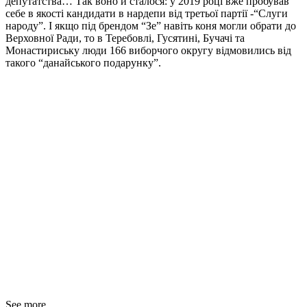
депутатства… Так воно й сталося: у 2019 році вже пробував
себе в якості кандидати в нардепи від третьої партії -“Слуги
народу”. І якщо під брендом “Зе” навіть коня могли обрати до
Верховної Ради, то в Теребовлі, Гусятині, Бучачі та
Монастириську люди 166 виборчого округу відмовились від
такого “данайського подарунку”.
See more