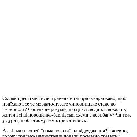
Скільки десятків тисяч гривень нині було змарновано, щоб
приїхало все те мордато-пузате чиновницьке стадо до
Тернополя? Сопель не розуміє, що ці всі люди втілювали в
життя всі ці порошенко-барнівські схеми з дерибану? Чи грає
у дурня, щоб самому теж отримати зиск?
А скільки грошей “намалювали” на відрядження? Напевно,
голову облдержадміністрації почали посилено “бавити”,