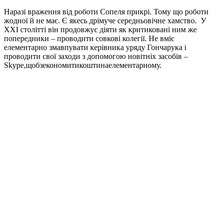
Наразі враження від роботи Сопеля прикрі. Тому що роботи
жодної й не має. Є якесь дрімуче середньовічне хамство. У
ХХI столітті він продовжує діяти як критиковані ним же
попередники – проводити совкові колегії. Не вміє
елементарно змавпувати керівника уряду Гончарука і
проводити свої заходи з допомогою новітніх засобів –
Skype,щобзекономитикоштинаелементарному.