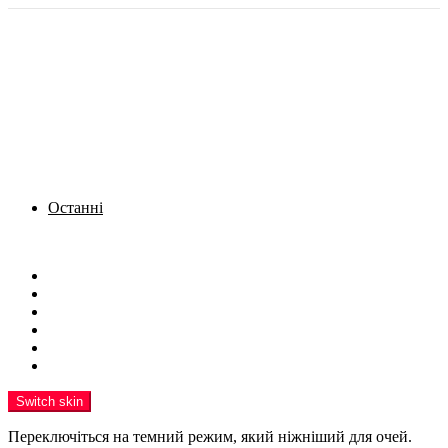
Останні
Menu
Новини
Політика
Кримінал
Фото
Надіслати новину
Реклама на сайті
Switch skin
Переключіться на темний режим, який ніжніший для очей.