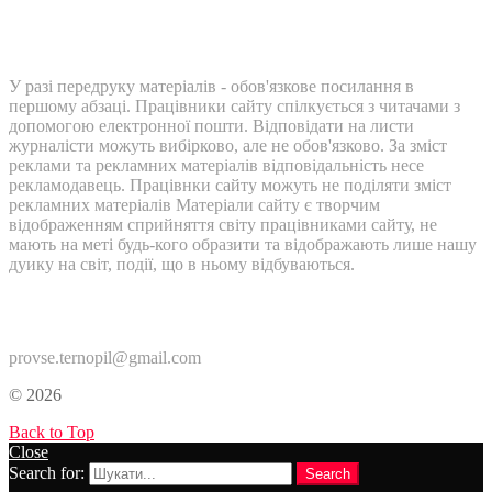
У разі передруку матеріалів - обов'язкове посилання в
першому абзаці. Працівники сайту спілкується з читачами з
допомогою електронної пошти. Відповідати на листи
журналісти можуть вибірково, але не обов'язково. За зміст
реклами та рекламних матеріалів відповідальність несе
рекламодавець. Працівнки сайту можуть не поділяти зміст
рекламних матеріалів Матеріали сайту є творчим
відображенням сприйняття світу працівниками сайту, не
мають на меті будь-кого образити та відображають лише нашу
дуику на світ, події, що в ньому відбуваються.
Контакти:
provse.ternopil@gmail.com
© 2026
Back to Top
Close
Search for:
Search