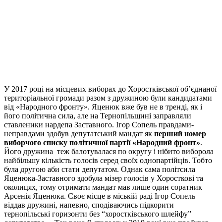
У 2017 році на місцевих виборах до Хоростківської об’єднаної
територіальної громади разом з дружиною були кандидатами
від «Народного фронту». Яценюк вже був не в тренді, як і
його політична сила, але на Тернопільщині заправляли
ставленики нардепа Заставного. Ігор Сопель правдами-
неправдами здобув депутатський мандат як
перший номер
виборчого списку політичної партії «Народний фронт»
.
Його дружина теж балотувалася по округу і нібито виборола
найбільшу кількість голосів серед своїх однопартійців. Тобто
була другою аби стати депутатом. Однак сама політсила
Яценюка-Заставного здобула мізер голосів у Хоросткові та
околицях, тому отримати мандат мав лише один соратник
Арсенія Яценюка. Своє місце в міській раді Ігор Сопель
віддав дружині, напевно, сподіваючись підкорити
тернопільські горизонти без “хоростківського шлейфу”