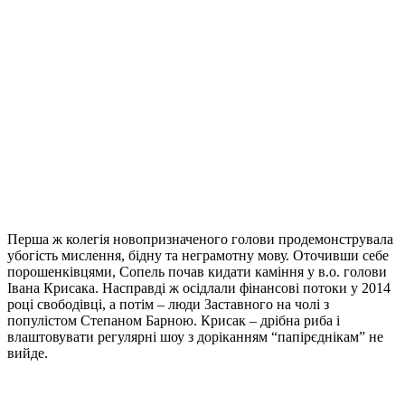
Перша ж колегія новопризначеного голови продемонструвала
убогість мислення, бідну та неграмотну мову. Оточивши себе
порошенківцями, Сопель почав кидати каміння у в.о. голови
Івана Крисака. Насправді ж осідлали фінансові потоки у 2014
році свободівці, а потім – люди Заставного на чолі з
популістом Степаном Барною. Крисак – дрібна риба і
влаштовувати регулярні шоу з доріканням “папірєднікам” не
вийде.