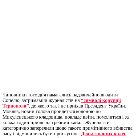
Чиновники того дня намагались надзвичайно вгодити
Сопелю, затримавши журналістів на
“символі корупції
Тернополя”
, до якого так і не приїхав Президент України.
Мовляв, новий голова пройдеться колоною до
Микуленецького кладовища, покладе квіти, помолиться і за
кілька годин приїде на гребний канал. Журналісти
категорично заперечили щодо такого примітивного вбивства
часу і відмовились бути прислугою.
Деякі з наших колег