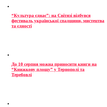
“Культура єднає”: на Світязі відбувся
фестиваль української спадщини, мистецтва
та єдності
До 10 серпня можна приносити книги на
“Книжкову площу” у Тернополі та
Теребовлі