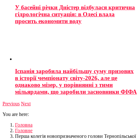
У басейні річки Дністер відбулася критична
гідрологічна ситуація: в Одесі влада
просить економити воду
Іспанія заробила найбільшу суму призових
в історії чемпіонату світу-2026, але це
однаково мізер, у порівнянні з тими
мільярдами, що заробили засновники ФІФА
Previous
Next
You are here:
Головна
Головне
Перша колегія новопризначеного голови Тернопільської