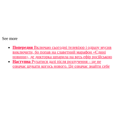
See more
Попередня
Включаю сьогодні телевізор і одразу мусив
виключити, бо попав на славетний марафон «Єдині
новини», де дикторка шпарила на весь ефір російською
Наступна
Рухатися далі після розлучення – це не
означає шукати когось нового. Це означає знайти себе