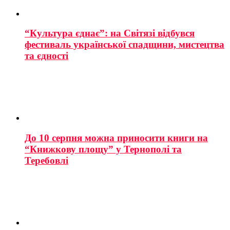
“Культура єднає”: на Світязі відбувся
фестиваль української спадщини, мистецтва
та єдності
До 10 серпня можна приносити книги на
“Книжкову площу” у Тернополі та
Теребовлі