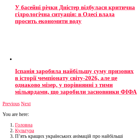
У басейні річки Дністер відбулася критична
гідрологічна ситуація: в Одесі влада
просить економити воду
Іспанія заробила найбільшу суму призових
в історії чемпіонату світу-2026, але це
однаково мізер, у порівнянні з тими
мільярдами, що заробили засновники ФІФА
Previous
Next
You are here:
Головна
Культура
П’ять кращих українських анімацій про найбільші