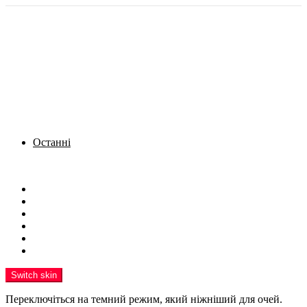
Останні
Menu
Новини
Політика
Кримінал
Фото
Надіслати новину
Реклама на сайті
Switch skin
Переключіться на темний режим, який ніжніший для очей.