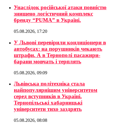
Унаслідок російської атаки повністю
знищено логістичний комплекс
бренду “PUMA” в Україні.
05.08.2026, 17:20
У Львові перевірили кондиціонери в
автобусах: на порушників чекають
штрафи. А в Тернополі пасажири-
барани мовчать і терплять
05.08.2026, 09:09
Львівська політехніка стала
найпопулярнішим університетом
серед вступників в Україні.
Тернопільські хабарницькі
університети тихо заздрять
05.08.2026, 08:08