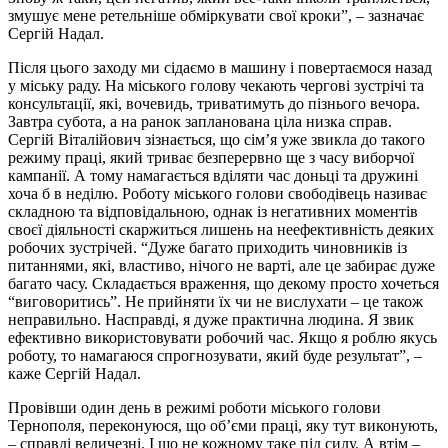
змушує мене ретельніше обміркувати свої кроки”, – зазначає
Сергій Надал.
Після цього заходу ми сідаємо в машину і повертаємося назад
у міську раду. На міського голову чекають чергові зустрічі та
консультації, які, вочевидь, триватимуть до пізнього вечора.
Завтра субота, а на ранок запланована ціла низка справ.
Сергій Віталійович зізнається, що сім’я уже звикла до такого
режиму праці, який триває безперервно ще з часу виборчої
кампанії. А тому намагається вділяти час доньці та дружині
хоча б в неділю. Роботу міського голови свободівець називає
складною та відповідальною, однак із негативних моментів
своєї діяльності скаржиться лишень на неефективність деяких
робочих зустрічей. “Дуже багато приходить чиновників із
питаннями, які, властиво, нічого не варті, але це забирає дуже
багато часу. Складається враження, що декому просто хочеться
“виговоритись”. Не прийняти їх чи не вислухати – це також
неправильно. Насправді, я дуже практична людина. Я звик
ефективно використовувати робочий час. Якщо я роблю якусь
роботу, то намагаюся спрогнозувати, який буде результат”, –
каже Сергій Надал.
Провівши один день в режимі роботи міського голови
Тернополя, переконуюся, що об’єми праці, яку тут виконують,
– справді величезні. І що не кожному таке під силу. А втім –