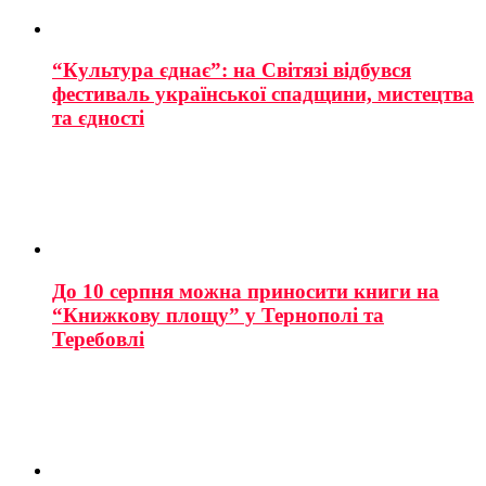
“Культура єднає”: на Світязі відбувся
фестиваль української спадщини, мистецтва
та єдності
До 10 серпня можна приносити книги на
“Книжкову площу” у Тернополі та
Теребовлі