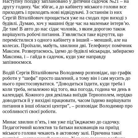
Наступну поїздку заплановано у дитячий садочок №21 – на
другу годину. Час збігає, а до кабінету міського голови все
приходять і приходять нові відвідувачі. З останнім із них
Сергій Віталійович прощається уже на сходах при виході з
будівлі. Думаю, хоч у машині буде час на маленьке інтерв’ю.
Де там! В авто до нас сідає чоловік, з яким дорогою також
вирішують робочі питання. З’являється таке відчуття, що
перемістилися з одного кабінету в інший – менший, але на
колесах. Проїхали, мабуть, хвилини дві. Телефонує помічник
Максим. Розвертаємось, їдемо до будівлі міськради, забираємо
Максима, і – гайда в садочок, куди уже направду
запізнюємося.
Водій Сергія Віталійовича Володимир розповідає, що графік
роботи у “шефа” просто шалений, а тому він і сам мусить до
нього пристосовуватися. “Доводиться їздити, куди треба і
коли треба, незалежно від того, яка погода, година чи день в
календарі. Кожного дня декілька виїздів Тернополем, нерідко
доводиться й у вихідні працювати, часом їздимо вирішувати
питання в інші обласні центри”, – розповідає Володимир про
особливості своєї роботи.
Минає хвилин п’ять, і ми уже під’їжджаємо до садочку.
Педагогічний колектив та батьки вихованців на приїзд
міського голови чекають в актовому залі. Причина такої