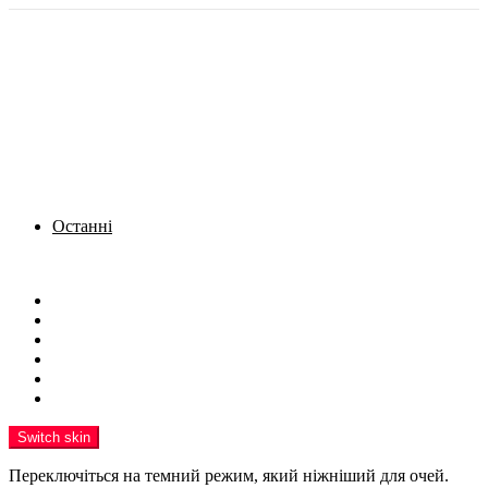
Останні
Menu
Новини
Політика
Кримінал
Фото
Надіслати новину
Реклама на сайті
Switch skin
Переключіться на темний режим, який ніжніший для очей.