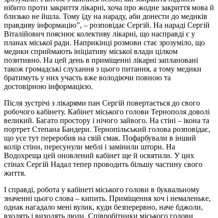
нібито проти закриття лікарні, хоча про жодне закриття мова й
близько не йшла. Тому їду на нараду, аби донести до медиків
правдиву інформацію”, – розповідає Сергій. На нараді Сергій
Віталійович пояснює колективу лікарні, що насправді є у
планах міської ради. Наприкінці розмови стає зрозуміло, що
медики сприймають ініціативу міської влади цілком
позитивно. На цей день в приміщенні лікарні заплановані
також громадські слухання з цього питання, а тому медики
братимуть у них участь вже володіючи повною та
достовірною інформацією.
Після зустрічі з лікарями пан Сергій повертається до свого
робочого кабінету. Кабінет міського голови Тернополя доволі
великий. Багато простору і нічого зайвого. На стіні – ікона та
портрет Степана Бандери. Тернопільський голова розповідає,
що усе тут переробив на свій смак. Пофарбували в інший
колір стіни, пересунули меблі і замінили штори. На
Водохреща цей оновлений кабінет ще й освятили. У цих
стінах Сергій Надал тепер проводить більшу частину свого
життя.
І справді, робота у кабінеті міського голови в буквальному
значенні цього слова – кипить. Приміщення хоч і немаленьке,
однак нагадало мені вулик, куди безперервно, наче бджоли,
входять і виходять люди. Співробітники міського голови