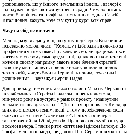
розповідають, що у їхнього начальника і вдень, і ввечері є
відвідувачі, відбуваються зустрічі, наради. Чимало питань
могли б вирішувати профільні заступники, однак Сергій
Віталійович, кажуть, хоче сам бути у курсі всіх справ.
Часу на обід не вистачає
Мені одразу впадає у вічі, що у команді Сергія Віталійовича
переважно молоді люди. “Команду підбирали виключно за
професійними якостями. Ці люди, звісно, не працювали все
життя у місцевому самоврядуванні, однак вони компетентні
кожен в своєму напрямку, мають нове бачення стратегії
розвитку міста, живуть новою епохою, звикли до нових
технологій, хочуть бачити Тернопіль новим, сучасним і
розвиненим”, – зауважує Сергій Надал.
Для прикладу, помічник міського голови Максим Черкашин
познайомився із Сергієм Надалом лишень в листопаді
минулого року на зустрічі у рамках проекту “Майбутній
міський голова для молоді”. “До того я працював у Києві, де
звик до стрімкого темпу праці, а тому, переїжджаючи сюди,
боявся потрапити в “сонне місто”. Натомість тепер я
завантажений на 120 відсотків. Працюю з восьмої ранку до
восьмої вечора. І такий ритм життя мені цілком імпонує. До
“шефа” мені, щоправда, ще далеко. Пан Сергій приходить на