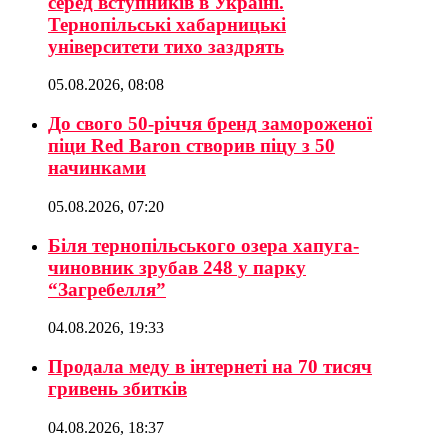
серед вступників в Україні.
Тернопільські хабарницькі
університети тихо заздрять
05.08.2026, 08:08
До свого 50-річчя бренд замороженої
піци Red Baron створив піцу з 50
начинками
05.08.2026, 07:20
Біля тернопільського озера хапуга-
чиновник зрубав 248 у парку
“Загребелля”
04.08.2026, 19:33
Продала меду в інтернеті на 70 тисяч
гривень збитків
04.08.2026, 18:37