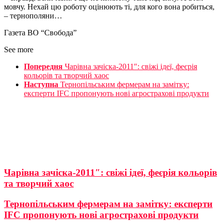
мовчу. Нехай цю роботу оцінюють ті, для кого вона робиться,
– тернополяни…
Газета ВО “Свобода”
See more
Попередня
Чарівна зачіска-2011″: свіжі ідеї, феєрія
кольорів та творчий хаос
Наступна
Тернопільським фермерам на замітку:
експерти IFC пропонують нові агрострахові продукти
Чарівна зачіска-2011″: свіжі ідеї, феєрія кольорів
та творчий хаос
Тернопільським фермерам на замітку: експерти
IFC пропонують нові агрострахові продукти