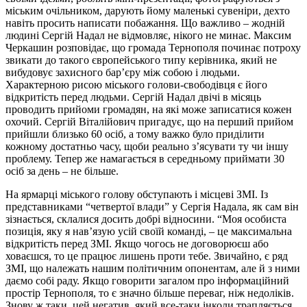
міським очільником, дарують йому маленькі сувеніри, дехто
навіть просить написати побажання. Що важливо – жодній
людині Сергій Надал не відмовляє, нікого не минає. Максим
Черкашин розповідає, що громада Тернополя починає потроху
звикати до такого європейського типу керівника, який не
вибудовує захисного бар’єру між собою і людьми.
Характерною рисою міського голови-свободівця є його
відкритість перед людьми. Сергій Надал двічі в місяць
проводить прийоми громадян, на які може записатися кожен
охочий. Сергій Віталійович пригадує, що на перший прийом
прийшли близько 60 осіб, а тому важко було приділити
кожному достатньо часу, щоби реально з’ясувати ту чи іншу
проблему. Тепер же намагається в середньому приймати 30
осіб за день – не більше.
На ярмарці міського голову обступають і місцеві ЗМІ. Із
представниками “четвертої влади” у Сергія Надала, як сам він
зізнається, склалися досить добрі відносини. “Моя особиста
позиція, яку я нав’язую усій своїй команді, – це максимальна
відкритість перед ЗМІ. Якщо чогось не договорюєш або
ховаєшся, то це працює лишень проти тебе. Звичайно, є ряд
ЗМІ, що належать нашим політичним опонентам, але й з ними
даємо собі раду. Якщо говорити загалом про інформаційний
простір Тернополя, то є значно більше переваг, ніж недоліків.
Знову ж таки, цей негатив, який все-таки інколи трапляється,