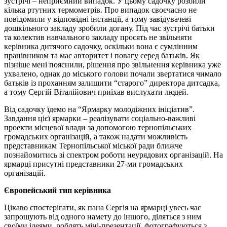
зустрічі – неприємний випадок. У цьому садочку розбили
кілька ртутних термометрів. Про випадок своєчасно не
повідомили у відповідні інстанції, а тому завідувачеві
дошкільного закладу зробили догану. Під час зустрічі батьки
та колектив навчального закладу просять не звільняти
керівника дитячого садочку, оскільки вона є сумлінним
працівником та має авторитет і повагу серед батьків. Як
пізніше мені пояснили, рішення про звільнення керівника уже
ухвалено, однак до міського голови почали звертатися чимало
батьків із проханням залишити “старого” директора дитсадка,
а тому Сергій Віталійович приїхав вислухати людей.
Від садочку їдемо на “Ярмарку молодіжних ініціатив”.
Завдання цієї ярмарки – реалізувати соціально-важливі
проекти місцевої влади за допомогою тернопільських
громадських організацій, а також надати можливість
представникам Тернопільської міської ради ближче
познайомитись зі спектром роботи неурядових організацій. На
ярмарці присутні представники 27-ми громадських
організацій.
Європейський тип керівника
Цікаво спостерігати, як пана Сергія на ярмарці увесь час
запрошують від одного намету до іншого, діляться з ним
своїми ідеями, роблять міні-презентації, фотографуються з