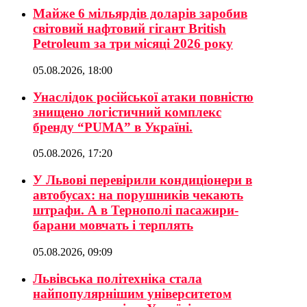
Майже 6 мільярдів доларів заробив
світовий нафтовий гігант British
Petroleum за три місяці 2026 року
05.08.2026, 18:00
Унаслідок російської атаки повністю
знищено логістичний комплекс
бренду “PUMA” в Україні.
05.08.2026, 17:20
У Львові перевірили кондиціонери в
автобусах: на порушників чекають
штрафи. А в Тернополі пасажири-
барани мовчать і терплять
05.08.2026, 09:09
Львівська політехніка стала
найпопулярнішим університетом