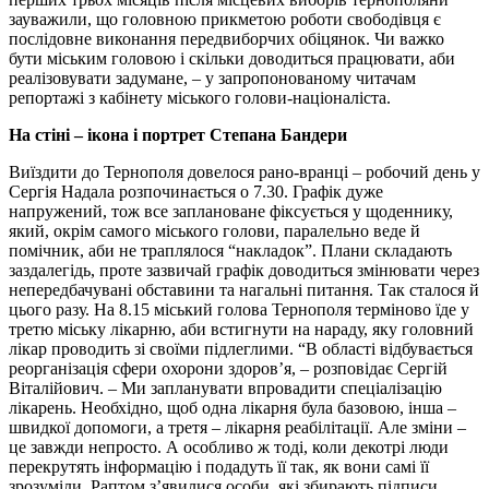
зауважили, що головною прикметою роботи свободівця є
послідовне виконання передвиборчих обіцянок. Чи важко
бути міським головою і скільки доводиться працювати, аби
реалізовувати задумане, – у запропонованому читачам
репортажі з кабінету міського голови-націоналіста.
На стіні – ікона і портрет Степана Бандери
Виїздити до Тернополя довелося рано-вранці – робочий день у
Сергія Надала розпочинається о 7.30. Графік дуже
напружений, тож все заплановане фіксується у щоденнику,
який, окрім самого міського голови, паралельно веде й
помічник, аби не траплялося “накладок”. Плани складають
заздалегідь, проте зазвичай графік доводиться змінювати через
непередбачувані обставини та нагальні питання. Так сталося й
цього разу. На 8.15 міський голова Тернополя терміново їде у
третю міську лікарню, аби встигнути на нараду, яку головний
лікар проводить зі своїми підлеглими. “В області відбувається
реорганізація сфери охорони здоров’я, – розповідає Сергій
Віталійович. – Ми запланувати впровадити спеціалізацію
лікарень. Необхідно, щоб одна лікарня була базовою, інша –
швидкої допомоги, а третя – лікарня реабілітації. Але зміни –
це завжди непросто. А особливо ж тоді, коли декотрі люди
перекрутять інформацію і подадуть її так, як вони самі її
зрозуміли. Раптом з’явилися особи, які збирають підписи