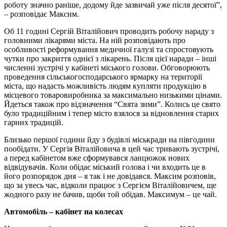
роботу значно раніше, додому йде зазвичай уже після десятої”,
– розповідає Максим.
Об 11 годині Сергій Віталійович проводить робочу нараду з
головними лікарями міста. На ній розповідають про
особливості реформування медичної галузі та спростовують
чутки про закриття однієї з лікарень. Після цієї наради – інші
численні зустрічі у кабінеті міського голови. Обговорюють
проведення сільськогосподарського ярмарку на території
міста, що надасть можливість людям купляти продукцію в
місцевого товаровиробника за максимально низькими цінами.
Йдеться також про відзначення “Свята зими”. Колись це свято
було традиційним і тепер місто взялося за відновлення старих
гарних традицій.
Близько першої години йду з будівлі міськради на півгодини
пообідати. У Сергія Віталійовича в цей час тривають зустрічі,
а перед кабінетом вже сформувався ланцюжок нових
відвідувачів. Коли обідає міський голова і чи входить це в
його розпорядок дня – я так і не довідався. Максим розповів,
що за увесь час, відколи працює з Сергієм Віталійовичем, ще
жодного разу не бачив, щоби той обідав. Максимум – це чай.
Автомобіль – кабінет на колесах