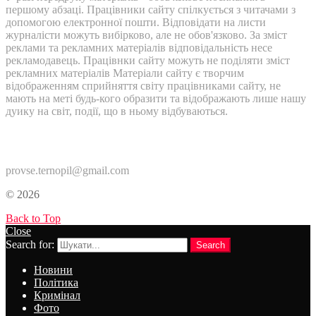
першому абзаці. Працівники сайту спілкується з читачами з
допомогою електронної пошти. Відповідати на листи
журналісти можуть вибірково, але не обов'язково. За зміст
реклами та рекламних матеріалів відповідальність несе
рекламодавець. Працівнки сайту можуть не поділяти зміст
рекламних матеріалів Матеріали сайту є творчим
відображенням сприйняття світу працівниками сайту, не
мають на меті будь-кого образити та відображають лише нашу
дуику на світ, події, що в ньому відбуваються.
Контакти:
provse.ternopil@gmail.com
© 2026
Back to Top
Close
Search for:
Search
Новини
Політика
Кримінал
Фото