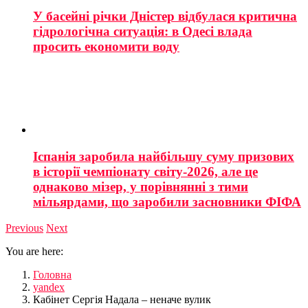
У басейні річки Дністер відбулася критична
гідрологічна ситуація: в Одесі влада
просить економити воду
Іспанія заробила найбільшу суму призових
в історії чемпіонату світу-2026, але це
однаково мізер, у порівнянні з тими
мільярдами, що заробили засновники ФІФА
Previous
Next
You are here:
Головна
yandex
Кабінет Сергія Надала – неначе вулик