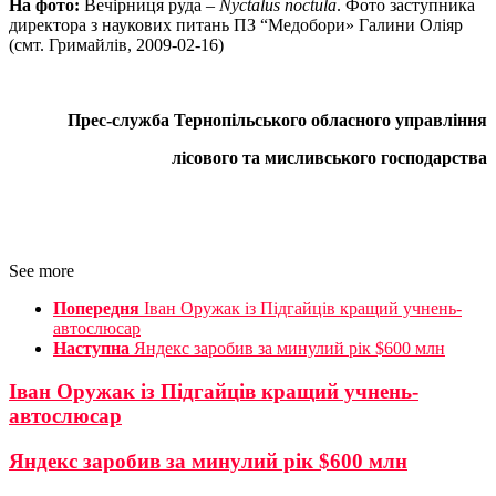
На фото:
Вечірниця руда –
Nyctalus noctula
. Фото заступника
директора з наукових питань ПЗ “Медобори» Галини Оліяр
(смт. Гримайлів, 2009-02-16)
Прес-служба Тернопільського обласного управління
лісового та мисливського господарства
See more
Попередня
Іван Оружак із Підгайців кращий учнень-
автослюсар
Наступна
Яндекс заробив за минулий рік $600 млн
Іван Оружак із Підгайців кращий учнень-
автослюсар
Яндекс заробив за минулий рік $600 млн