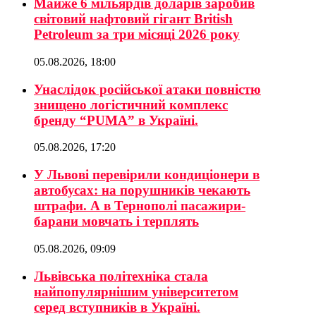
Майже 6 мільярдів доларів заробив
світовий нафтовий гігант British
Petroleum за три місяці 2026 року
05.08.2026, 18:00
Унаслідок російської атаки повністю
знищено логістичний комплекс
бренду “PUMA” в Україні.
05.08.2026, 17:20
У Львові перевірили кондиціонери в
автобусах: на порушників чекають
штрафи. А в Тернополі пасажири-
барани мовчать і терплять
05.08.2026, 09:09
Львівська політехніка стала
найпопулярнішим університетом
серед вступників в Україні.