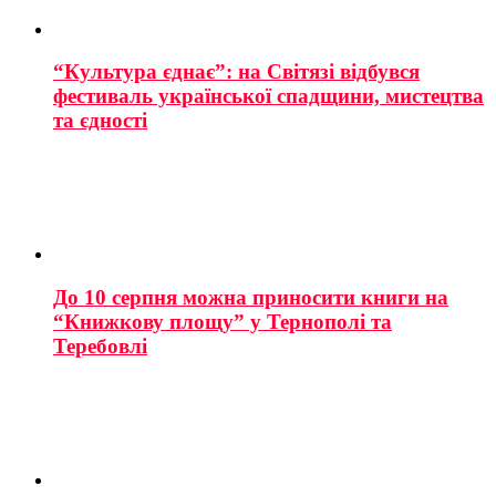
“Культура єднає”: на Світязі відбувся
фестиваль української спадщини, мистецтва
та єдності
До 10 серпня можна приносити книги на
“Книжкову площу” у Тернополі та
Теребовлі