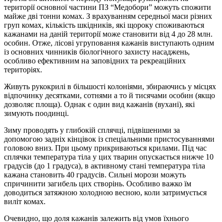
території основної частини ПЗ “Медобори” можуть спожити
майже дві тонни комах. З врахуванням середньої маси різних
груп комах, кількість шкідників, які щороку споживаються
кажанами на даній території може становити від 4 до 28 млн.
особин. Отже, лісові угруповання кажанів виступають одним
із основних чинників біологічного захисту насаджень,
особливо ефективним на заповідних та рекреаційних
територіях.
Живуть рукокрилі в більшості колоніями, збираючись у місцях
відпочинку десятками, сотнями а то й тисячами особин (якщо
дозволяє площа). Однак є один вид кажанів (вухані), які
зимують поодинці.
Зиму проводять у глибокій сплячці, підвішеними за
допомогою задніх кінцівок із спеціальними пристосуваннями
головою вниз. При цьому прикриваються крилами. Під час
сплячки температура тіла у цих тварин опускається нижче 10
градусів (до 1 градуса), в активному стані температура тіла
кажана становить 40 градусів. Сильні морози можуть
спричинити загибель цих створінь. Особливо важко їм
доводиться затяжною холодною весною, коли затримується
виліт комах.
Очевидно, що доля кажанів залежить від умов їхнього