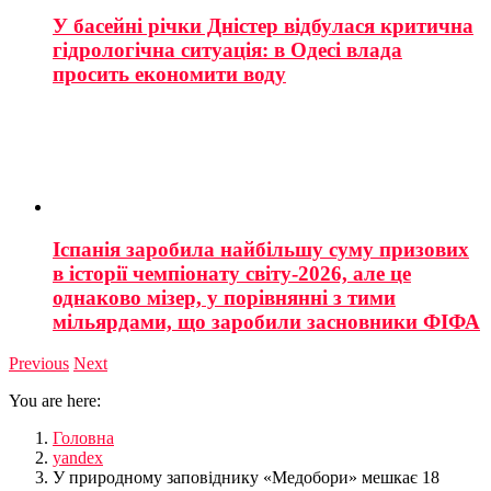
У басейні річки Дністер відбулася критична
гідрологічна ситуація: в Одесі влада
просить економити воду
Іспанія заробила найбільшу суму призових
в історії чемпіонату світу-2026, але це
однаково мізер, у порівнянні з тими
мільярдами, що заробили засновники ФІФА
Previous
Next
You are here:
Головна
yandex
У природному заповіднику «Медобори» мешкає 18