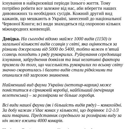
існування в найкризовіші періоди їхнього життя. Тому
потрібно робити все залежне від нас, аби вберегти наших
дивовижних та необхідних сусідів. Кожний другий вид
кажанів, що мешкають в Україні, занесений до національної
Червоної Книги; всі види знаходяться під охороною кількох
міжнародних конвенцій.
Довідка.
На сьогодні відомо майже 1000 видів (1150) із
загальної кількості видів ссавців у світі, яка оцінюється за
різними джерелами від 5000 до 5400, тобто кожен п’ятий
ссавець походить з ряду рукокрилих. Руйнування середовища
існування, забруднення довкілля та інші негативні фактори
призвели до того, що чисельність рукокрилих по всьому світу
значно скоротилась і багато видів стали рідкісними та
опинилися під загрозою зникнення.
Найменший вид фауни України (нетопир-карлик) може
поміститися в сірниковій коробці, найбільший (вечірниця
велетенська) – за розмірами не більше горобця.
Всі види нашої фауни (як і більшість видів ряду) – комахоїдні.
За добу кажан з’їдає комах у кількості, що дорівнює 1/2-1/3
ваги тварини. Представник середнього за розмірами виду за
ніч може вжити 4000 комарів.