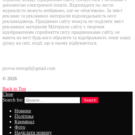
допомогою електронної пошти. Відповідати на листи
журналісти можуть вибірково, але не обов'язково. За зміст
реклами та рекламних матеріалів відповідальність несе
рекламодавець. Працівнки сайту можуть не поділяти зміст
рекламних матеріалів Матеріали сайту є творчим
відображенням сприйняття світу працівниками сайту, не
мають на меті будь-кого образити та відображають лише нашу
дуику на світ, події, що в ньому відбуваються.
Контакти:
provse.ternopil@gmail.com
© 2026
Back to Top
Close
Search for:
Search
Новини
Політика
Кримінал
Фото
Надіслати новину