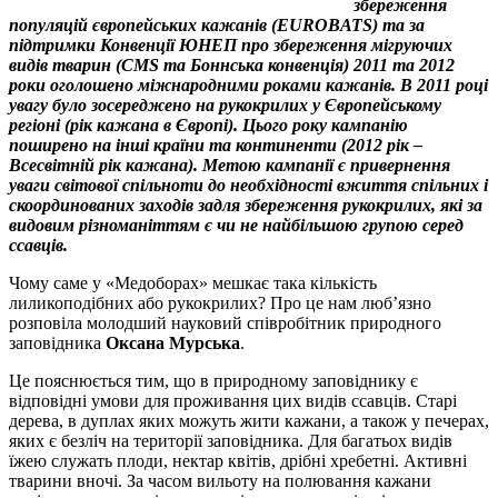
збереження
популяцій європейських кажанів (EUROBATS) та за
підтримки Конвенції ЮНЕП про збереження мігруючих
видів тварин (CMS та Боннська конвенція) 2011 та 2012
роки оголошено міжнародними роками кажанів. В 2011 році
увагу було зосереджено на рукокрилих у Європейському
регіоні (рік кажана в Європі). Цього року кампанію
поширено на інші країни та континенти (2012 рік –
Всесвітній рік кажана). Метою кампанії є привернення
уваги світової спільноти до необхідності вжиття спільних і
скоординованих заходів задля збереження рукокрилих, які за
видовим різноманіттям є чи не найбільшою групою серед
ссавців.
Чому саме у «Медоборах» мешкає така кількість
лиликоподібних або рукокрилих? Про це нам люб’язно
розповіла молодший науковий співробітник природного
заповідника
Оксана Мурська
.
Це пояснюється тим, що в природному заповіднику є
відповідні умови для проживання цих видів ссавців. Старі
дерева, в дуплах яких можуть жити кажани, а також у печерах,
яких є безліч на території заповідника. Для багатьох видів
їжею служать плоди, нектар квітів, дрібні хребетні. Активні
тварини вночі. За часом вильоту на полювання кажани