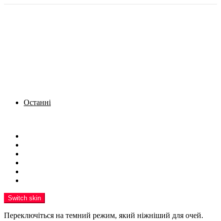
Останні
Menu
Новини
Політика
Кримінал
Фото
Надіслати новину
Реклама на сайті
Switch skin
Переключіться на темний режим, який ніжніший для очей.