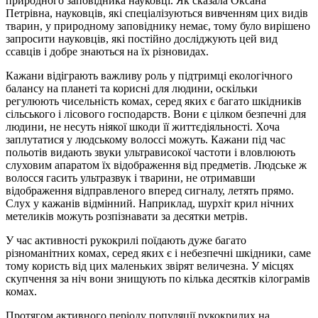
природного заповідника науковці. Як сказала Оксана
Петрівна, науковців, які спеціалізуються вивченням цих видів
тварин, у природному заповіднику немає, тому було вирішено
запросити науковців, які постійно досліджують цей вид
ссавців і добре знаються на їх різновидах.
Кажани відіграють важливу роль у підтримці екологічного
балансу на планеті та корисні для людини, оскільки
регулюють чисельність комах, серед яких є багато шкідників
сільського і лісового господарств. Вони є цілком безпечні для
людини, не несуть ніякої шкоди її життєдіяльності. Хоча
заплутатися у людському волоссі можуть. Кажани під час
польотів видають звуки ультрависокої частоти і вловлюють
слуховим апаратом їх відображення від предметів. Людське ж
волосся гасить ультразвук і тварини, не отримавши
відображення відправленого вперед сигналу, летять прямо.
Слух у кажанів відмінний. Наприклад, шурхіт крил нічних
метеликів можуть розпізнавати за десятки метрів.
У час активності рукокрилі поїдають дуже багато
різноманітних комах, серед яких є і небезпечні шкідники, саме
тому користь від цих маленьких звірят величезна. У місцях
скупчення за ніч вони знищують по кілька десятків кілограмів
комах.
Протягом активного періоду популяції рукокрилих на