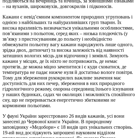
поділяються на вечірниць та нічниць, за зовнішніми ознаками
– на вуханів, широковухів, довгокрилів і підконосів.
Кажани є невід’ємним компонентом природних угруповань і
однією з найбільших та найуразливіших груп тварин. Їх
висока вразливість визначається унікальними особливостями,
пов’язаними з польотом, серед яких – низька плодючість (у
зв’язку з пристосуванням до польоту і необхідністю
обмежувати польотну вагу кажани народжують лише одного,
зрідка двох, дитинчат) та висока залежність від наявності
затишних вологих місць для відпочинку і зимівлі. Зимують
кажани у місцях, де їх ніхто не потривожить, де немає
протягів, де можна міцно зачепитися і є куди сховатися, де
температура не падає нижче нуля й достатньо вологе повітря.
Тому для збереження рукокрилих важливе значення має
доступність для них печер, збереження в них природного
гідрологічного режиму, охорона середовищ їхнього існування
у наших будинках, садах чи околицях і можливість спокійного
сну, що не переривається енергетично збитковими не
кормовими польотами.
У фауні України зареєстровано 26 видів кажанів, усі вони
занесені до Червоної книги України. В природному
заповіднику «Медобори» є 18 видів цих унікальних створінь.
19-ий вид досліджують запрошені науковим відділом