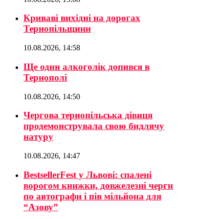
Криваві вихідні на дорогах
Тернопільщини
10.08.2026, 14:58
Ще один алкоголік допився в
Тернополі
10.08.2026, 14:50
Чергова тернопільська дівиця
продемонструвала свою бидлячу
натуру
10.08.2026, 14:47
BestsellerFest у Львові: спалені
ворогом книжки, довжелезні черги
по автографи і пів мільйона для
“Азову”