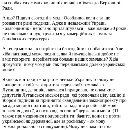
на горбах тих самих колишніх юнаків в’їхати до Верховної
Ради.
А що? Підкуп сьогодні в моді. Особливо, коли є за що
роздавати різні подачки. Адже в незалежній Україні
«благодійник» непогано прилаштувався – вже майже 20 років,
не покладаючи рук, трудиться у комерційних фірмах та
банківських структурах.
А тепер можна і в патріота та благодійника побавитися. Але
хіба насправді може людина, яка й по-українськи добре не
вміє говорити, перейматися болями наших земляків? Хіба
зрозуміти, йому чому ми так переймаємося долею української
мови?
Якщо ж він такий «патріот» неньки України, то чому не
використає свій «авторитет» серед своїх земляків з
Луганщини, де виріс, навчався і працював, не опам’ятає
депутатів Луганської міської ради, які розпочали цілу акцію зі
збором підписів за прийняття скандальний законопроекту про
засади мовної політики, тобто за надання російській мові
значення другої, а насправді основної державної мови. (Ті
також примудрилися подурисвітити: бачите, вони не проти
української як державної, але за російську – як мову
міжнаціонального спілкування). Чому не спам’ятає на