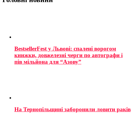
BestsellerFest у Львові: спалені ворогом
книжки, довжелезні черги по автографи і
пів мільйона для “Азову”
На Тернопільщині заборонили ловити раків