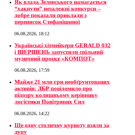
Як влада Зеленського намагається
“хакнути” незалежні конкурси –
добре показали приклади з
переписок Стефанішиної
06.08.2026, 18:12
Українські хітмейкери GERALD 032
і ШЕРШЕНЬ запустили спільний
музичний проєкт «КОМПОТ»
06.08.2026, 17:59
Майже 21 млн грн необґрунтованих
активів: ДБР повідомило про
підозру колишньому керівнику
логістики Повітряних Сил
06.08.2026, 14:22
Ще одну столичну курвоту взяли за
дупу