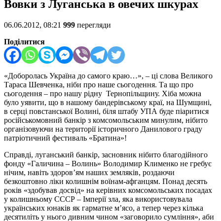
Вовки з Луганська в овечих шкурах
06.06.2012, 08:21
999
перегляди
Поділитися
«Доборолась Україна до самого краю…», – ці слова Великого
Тараса Шевченка, ніби про наше сьогодення. Та що про
сьогодення – про нашу рідну Тернопільщину. Хіба можна
було уявити, що в нашому бандерівському краї, на Шумщині,
в серці повстанської Волині, біля штабу УПА буде піаритися
російськомовний банкір з комсомольським минулим, нібито
організовуючи на території історичного Данилового граду
патріотичний фестиваль «Братина»!
Справді, луганський банкір, засновник нібито благодійного
фонду «Галичина – Волинь» Володимир Клименко не гребує
нічим, навіть здоров’ям наших земляків, роздаючи
безкоштовно ліки колишнім воїнам-афганцям. Понад десять
років «здобував досвід» на керівних комсомольських посадах
у колишньому СССР – Імперії зла, яка використовувала
українських юнаків як гарматне м’ясо, а тепер через кілька
десятиліть у нього дивним чином «заговорило сумління», аби