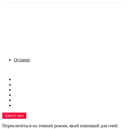
Останні
Menu
Новини
Політика
Кримінал
Фото
Надіслати новину
Реклама на сайті
Switch skin
Переключіться на темний режим, який ніжніший для очей.