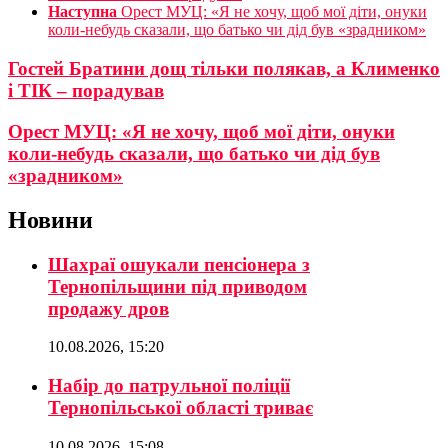
Наступна
Орест МУЦ: «Я не хочу, щоб мої діти, онуки
коли-небудь сказали, що батько чи дід був «зрадником»
Гостей Братини дощ тільки полякав, а Клименко
і ТІК – порадував
Орест МУЦ: «Я не хочу, щоб мої діти, онуки
коли-небудь сказали, що батько чи дід був
«зрадником»
Новини
Шахраї ошукали пенсіонера з
Тернопільщини під приводом
продажу дров
10.08.2026, 15:20
Набір до патрульної поліції
Тернопільської області триває
10.08.2026, 15:08