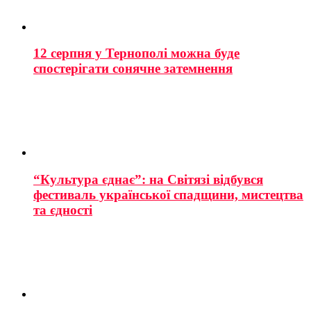
12 серпня у Тернополі можна буде
спостерігати сонячне затемнення
“Культура єднає”: на Світязі відбувся
фестиваль української спадщини, мистецтва
та єдності