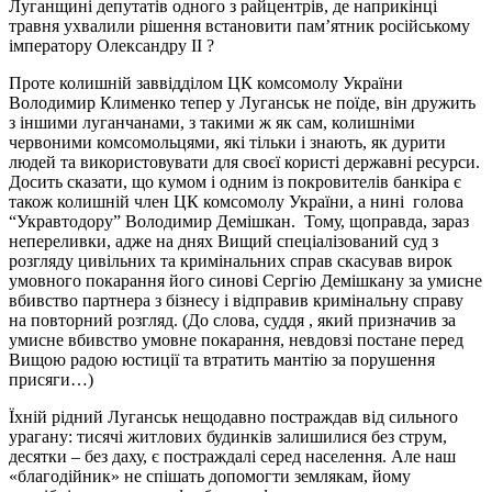
Луганщині депутатів одного з райцентрів, де наприкінці
травня ухвалили рішення встановити пам’ятник російському
імператору Олександру ІІ ?
Проте колишній заввідділом ЦК комсомолу України
Володимир Клименко тепер у Луганськ не поїде, він дружить
з іншими луганчанами, з такими ж як сам, колишніми
червоними комсомольцями, які тільки і знають, як дурити
людей та використовувати для своєї користі державні ресурси.
Досить сказати, що кумом і одним із покровителів банкіра є
також колишній член ЦК комсомолу України, а нині голова
“Укравтодору” Володимир Демішкан. Тому, щоправда, зараз
непереливки, адже на днях Вищий спеціалізований суд з
розгляду цивільних та кримінальних справ скасував вирок
умовного покарання його синові Сергію Демішкану за умисне
вбивство партнера з бізнесу і відправив кримінальну справу
на повторний розгляд. (До слова, суддя , який призначив за
умисне вбивство умовне покарання, невдовзі постане перед
Вищою радою юстиції та втратить мантію за порушення
присяги…)
Їхній рідний Луганськ нещодавно постраждав від сильного
урагану: тисячі житлових будинків залишилися без струм,
десятки – без даху, є постраждалі серед населення. Але наш
«благодійник» не спішать допомогти землякам, йому