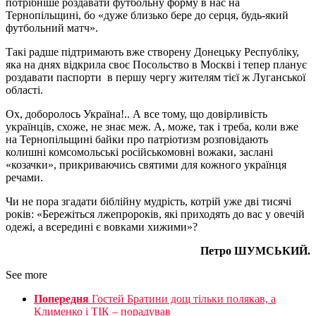
потрібніше роздавати футбольну форму в нас на
Тернопільщині, бо «дуже близько бере до серця, будь-який
футбольний матч».
Такі радше підтримають вже створену Донецьку Республіку,
яка на днях відкрила своє Посольство в Москві і тепер планує
роздавати паспорти в першу чергу жителям тієї ж Луганської
області.
Ох, доборолось Україна!.. А все тому, що довірливість
українців, схоже, не знає меж. А, може, так і треба, коли вже
на Тернопільщині байки про патріотизм розповідають
колишні комсомольські російськомовні вожаки, заслані
«козачки», прикриваючись святими для кожного українця
речами.
Чи не пора згадати біблійну мудрість, котрій уже дві тисячі
років: «Бережіться лжепророків, які приходять до вас у овечій
одежі, а всередині є вовками хижими»?
Петро ШУМСЬКИЙ.
See more
Попередня
Гостей Братини дощ тільки полякав, а
Клименко і ТІК – порадував