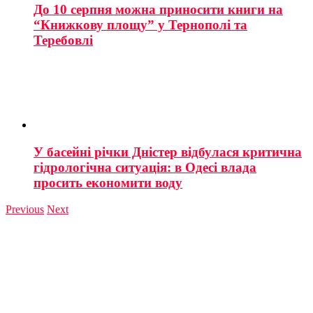
До 10 серпня можна приносити книги на
“Книжкову площу” у Тернополі та
Теребовлі
У басейні річки Дністер відбулася критична
гідрологічна ситуація: в Одесі влада
просить економити воду
Previous
Next