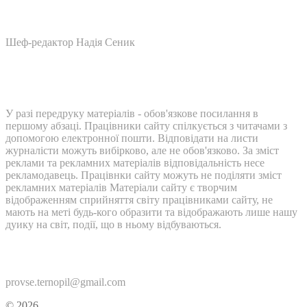
Шеф-редактор Надія Сеник
У разі передруку матеріалів - обов'язкове посилання в
першому абзаці. Працівники сайту спілкується з читачами з
допомогою електронної пошти. Відповідати на листи
журналісти можуть вибірково, але не обов'язково. За зміст
реклами та рекламних матеріалів відповідальність несе
рекламодавець. Працівнки сайту можуть не поділяти зміст
рекламних матеріалів Матеріали сайту є творчим
відображенням сприйняття світу працівниками сайту, не
мають на меті будь-кого образити та відображають лише нашу
дуику на світ, події, що в ньому відбуваються.
Контакти:
provse.ternopil@gmail.com
© 2026