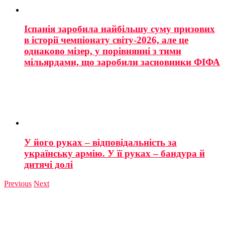
Іспанія заробила найбільшу суму призових
в історії чемпіонату світу-2026, але це
однаково мізер, у порівнянні з тими
мільярдами, що заробили засновники ФІФА
У його руках – відповідальність за
українську армію. У її руках – бандура й
дитячі долі
Previous
Next