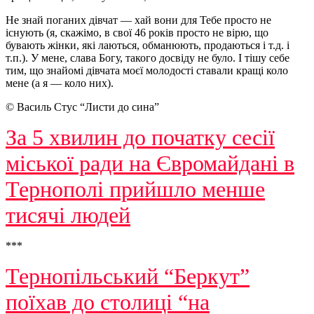
Не знай поганих дівчат — хай вони для Тебе просто не
існують (я, скажімо, в свої 46 років просто не вірю, що
бувають жінки, які лаються, обманюють, продаються і т.д. і
т.п.). У мене, слава Богу, такого досвіду не було. І тішу себе
тим, що знайомі дівчата моєї молодості ставали кращі коло
мене (а я — коло них).
© Василь Стус “Листи до сина”
За 5 хвилин до початку сесії
міської ради на Євромайдані в
Тернополі прийшло менше
тисячі людей
***
Тернопільський “Беркут”
поїхав до столиці “на