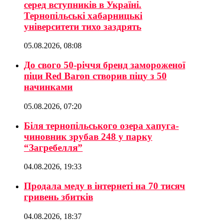
серед вступників в Україні.
Тернопільські хабарницькі
університети тихо заздрять
05.08.2026, 08:08
До свого 50-річчя бренд замороженої
піци Red Baron створив піцу з 50
начинками
05.08.2026, 07:20
Біля тернопільського озера хапуга-
чиновник зрубав 248 у парку
“Загребелля”
04.08.2026, 19:33
Продала меду в інтернеті на 70 тисяч
гривень збитків
04.08.2026, 18:37