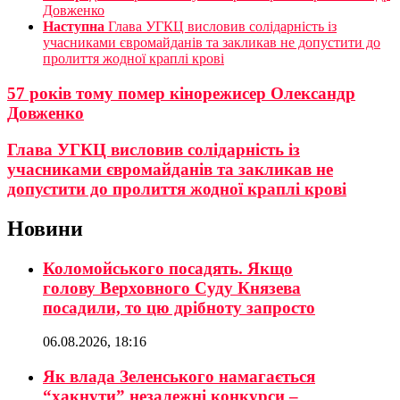
Довженко
Наступна
Глава УГКЦ висловив солідарність із
учасниками євромайданів та закликав не допустити до
пролиття жодної краплі крові
57 років тому помер кінорежисер Олександр
Довженко
Глава УГКЦ висловив солідарність із
учасниками євромайданів та закликав не
допустити до пролиття жодної краплі крові
Новини
Коломойського посадять. Якщо
голову Верховного Суду Князева
посадили, то цю дрібноту запросто
06.08.2026, 18:16
Як влада Зеленського намагається
“хакнути” незалежні конкурси –