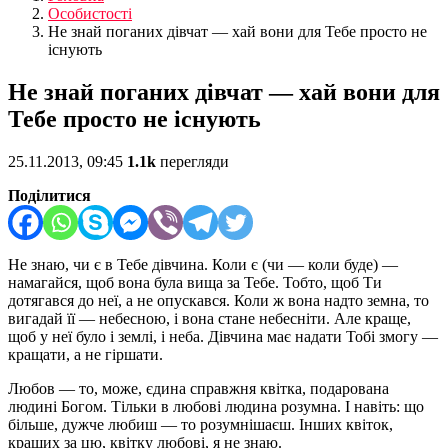
Особистості
Не знай поганих дівчат — хай вони для Тебе просто не
існують
Не знай поганих дівчат — хай вони для
Тебе просто не існують
25.11.2013, 09:45
1.1k
перегляди
Поділитися
Не знаю, чи є в Тебе дівчина. Коли є (чи — коли буде) —
намагайся, щоб вона була вища за Тебе. Тобто, щоб Ти
дотягався до неї, а не опускався. Коли ж вона надто земна, то
вигадай її — небесною, і вона стане небесніти. Але краще,
щоб у неї було і землі, і неба. Дівчина має надати Тобі змогу —
кращати, а не гіршати.
Любов — то, може, єдина справжня квітка, подарована
людині Богом. Тільки в любові людина розумна. І навіть: що
більше, дужче любиш — то розумнішаєш. Інших квіток,
кращих за цю, квітку любові, я не знаю.