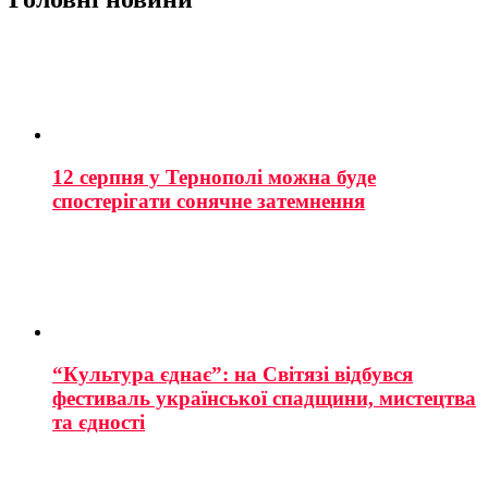
12 серпня у Тернополі можна буде
спостерігати сонячне затемнення
“Культура єднає”: на Світязі відбувся
фестиваль української спадщини, мистецтва
та єдності