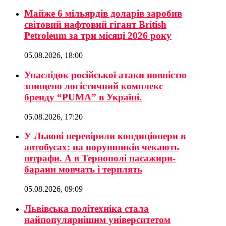
Майже 6 мільярдів доларів заробив
світовий нафтовий гігант British
Petroleum за три місяці 2026 року
05.08.2026, 18:00
Унаслідок російської атаки повністю
знищено логістичний комплекс
бренду “PUMA” в Україні.
05.08.2026, 17:20
У Львові перевірили кондиціонери в
автобусах: на порушників чекають
штрафи. А в Тернополі пасажири-
барани мовчать і терплять
05.08.2026, 09:09
Львівська політехніка стала
найпопулярнішим університетом