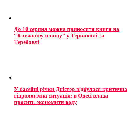
До 10 серпня можна приносити книги на
“Книжкову площу” у Тернополі та
Теребовлі
У басейні річки Дністер відбулася критична
гідрологічна ситуація: в Одесі влада
просить економити воду