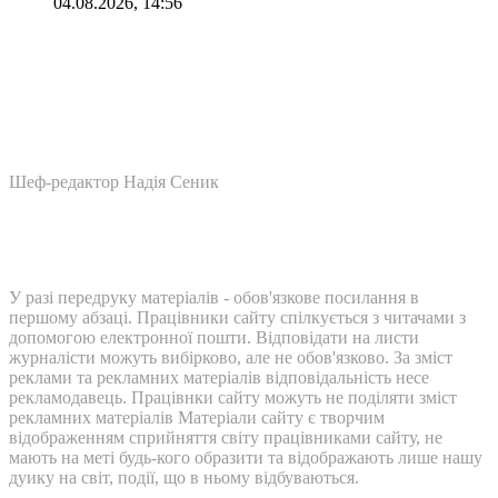
04.08.2026, 14:56
Шеф-редактор Надія Сеник
У разі передруку матеріалів - обов'язкове посилання в
першому абзаці. Працівники сайту спілкується з читачами з
допомогою електронної пошти. Відповідати на листи
журналісти можуть вибірково, але не обов'язково. За зміст
реклами та рекламних матеріалів відповідальність несе
рекламодавець. Працівнки сайту можуть не поділяти зміст
рекламних матеріалів Матеріали сайту є творчим
відображенням сприйняття світу працівниками сайту, не
мають на меті будь-кого образити та відображають лише нашу
дуику на світ, події, що в ньому відбуваються.