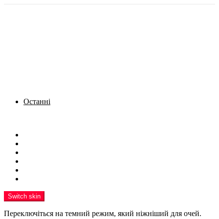
Останні
Menu
Новини
Політика
Кримінал
Фото
Надіслати новину
Реклама на сайті
Switch skin
Переключіться на темний режим, який ніжніший для очей.