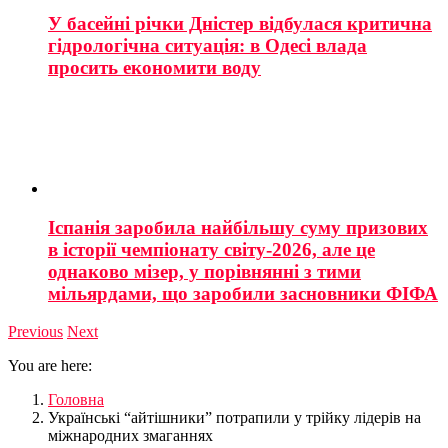
У басейні річки Дністер відбулася критична
гідрологічна ситуація: в Одесі влада
просить економити воду
Іспанія заробила найбільшу суму призових
в історії чемпіонату світу-2026, але це
однаково мізер, у порівнянні з тими
мільярдами, що заробили засновники ФІФА
Previous
Next
You are here:
Головна
Українські “айтішники” потрапили у трійку лідерів на
міжнародних змаганнях