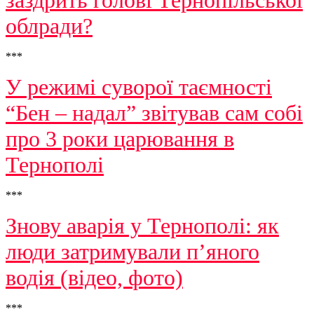
заздрить голові Тернопільської
облради?
***
У режимі суворої таємності
“Бен – надал” звітував сам собі
про 3 роки царювання в
Тернополі
***
Знову аварія у Тернополі: як
люди затримували п’яного
водія (відео, фото)
***