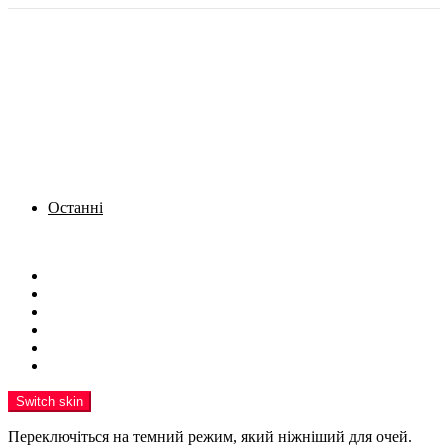
Останні
Menu
Новини
Політика
Кримінал
Фото
Надіслати новину
Реклама на сайті
Switch skin
Переключіться на темний режим, який ніжніший для очей.