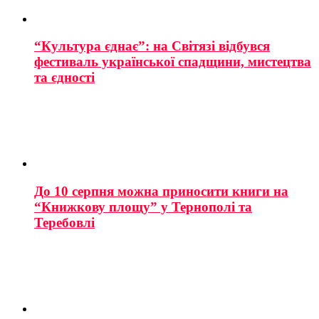
“Культура єднає”: на Світязі відбувся
фестиваль української спадщини, мистецтва
та єдності
До 10 серпня можна приносити книги на
“Книжкову площу” у Тернополі та
Теребовлі