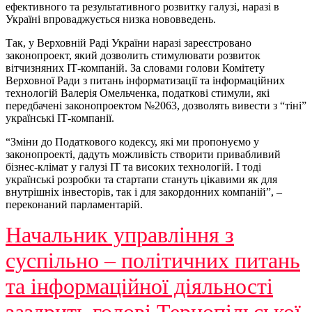
ефективного та результативного розвитку галузі, наразі в
Україні впроваджується низка нововведень.
Так, у Верховній Раді України наразі зареєстровано
законопроект, який дозволить стимулювати розвиток
вітчизняних ІТ-компаній. За словами голови Комітету
Верховної Ради з питань інформатизації та інформаційних
технологій Валерія Омельченка, податкові стимули, які
передбачені законопроектом №2063, дозволять вивести з “тіні”
українські ІТ-компанії.
“Зміни до Податкового кодексу, які ми пропонуємо у
законопроекті, дадуть можливість створити привабливий
бізнес-клімат у галузі ІТ та високих технологій. І тоді
українські розробки та стартапи стануть цікавими як для
внутрішніх інвесторів, так і для закордонних компаній”, –
переконаний парламентарій.
Начальник управління з
суспільно – політичних питань
та інформаційної діяльності