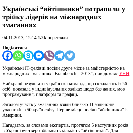
Українські “айтішники” потрапили у
трійку лідерів на міжнародних
змаганнях
04.11.2013, 15:14
1.2k
перегляди
Поділитися
Українські IT-фахівці посіли друге місце за майстерністю на
міжнародних змаганнях “Brainbench – 2013”, повідомляє
УНН
.
Найкращі результати українська команда, що складалась із 56
осіб, показала у індивідуальних заліках щодо баз даних, мов
програмування, платформ та графіці.
Загалом участь у змаганнях взяли близько 11 мільйонів
учасників з 50 країн світу. Перше місце посіли “айтішники” із
Америки.
Нагадаємо, за словами експертів, протягом 5 наступних років
в Україні вчетверо збільшать кількість “айтішників”. Для