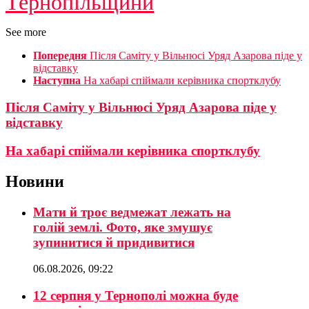
Тернопільщини
See more
Попередня
Після Саміту у Вільнюсі Уряд Азарова піде у
відставку
Наступна
На хабарі спіймали керівника спортклубу
Після Саміту у Вільнюсі Уряд Азарова піде у
відставку
На хабарі спіймали керівника спортклубу
Новини
Мати й троє ведмежат лежать на
голій землі. Фото, яке змушує
зупинитися й придивитися
06.08.2026, 09:22
12 серпня у Тернополі можна буде