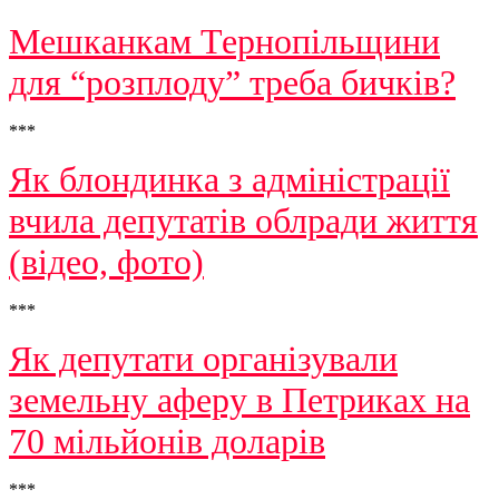
Мешканкам Тернопільщини
для “розплоду” треба бичків?
***
Як блондинка з адміністрації
вчила депутатів облради життя
(відео, фото)
***
Як депутати організували
земельну аферу в Петриках на
70 мільйонів доларів
***