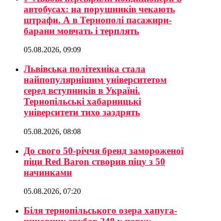
автобусах: на порушників чекають
штрафи. А в Тернополі пасажири-
барани мовчать і терплять
05.08.2026, 09:09
Львівська політехніка стала
найпопулярнішим університетом
серед вступників в Україні.
Тернопільські хабарницькі
університети тихо заздрять
05.08.2026, 08:08
До свого 50-річчя бренд замороженої
піци Red Baron створив піцу з 50
начинками
05.08.2026, 07:20
Біля тернопільського озера хапуга-