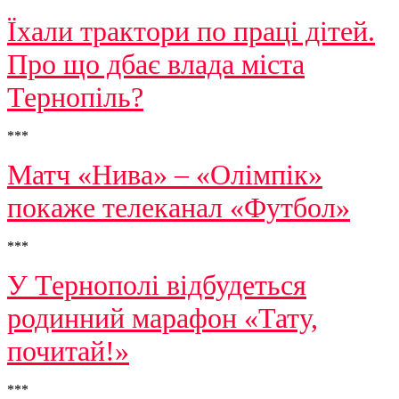
Їхали трактори по праці дітей.
Про що дбає влада міста
Тернопіль?
***
Матч «Нива» – «Олімпік»
покаже телеканал «Футбол»
***
У Тернополі відбудеться
родинний марафон «Тату,
почитай!»
***