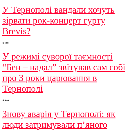
У Тернополі вандали хочуть
зірвати рок-концерт гурту
Brevis?
***
У режимі суворої таємності
“Бен – надал” звітував сам собі
про 3 роки царювання в
Тернополі
***
Знову аварія у Тернополі: як
люди затримували п’яного