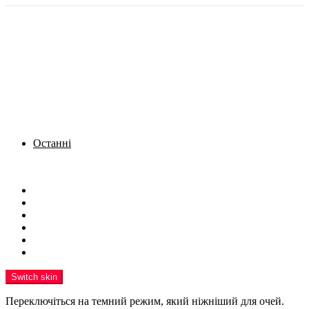
Останні
Menu
Новини
Політика
Кримінал
Фото
Надіслати новину
Реклама на сайті
Switch skin
Переключіться на темний режим, який ніжніший для очей.