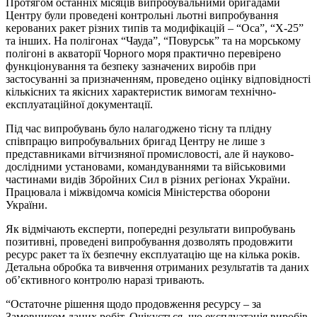
Протягом останніх місяців випробувальними бригадами
Центру були проведені контрольні льотні випробування
керованих ракет різних типів та модифікацій – “Оса”, “Х-25”
та інших. На полігонах “Чауда”, “Повурськ” та на морському
полігоні в акваторії Чорного моря практично перевірено
функціонування та безпеку зазначених виробів при
застосуванні за призначенням, проведено оцінку відповідності
кількісних та якісних характеристик вимогам технічно-
експлуатаційної документації.
Під час випробувань було налагоджено тісну та плідну
співпрацю випробувальних бригад Центру не лише з
представниками вітчизняної промисловості, але й науково-
дослідними установами, командуваннями та військовими
частинами видів Збройних Сил в різних регіонах України.
Працювала і міжвідомча комісія Міністерства оборони
України.
Як відмічають експерти, попередні результати випробувань
позитивні, проведені випробування дозволять продовжити
ресурс ракет та їх безпечну експлуатацію ще на кілька років.
Детальна обробка та вивчення отриманих результатів та даних
об’єктивного контролю наразі тривають.
“Остаточне рішення щодо продовження ресурсу – за
Замовником даних робіт. Очікується, що експлуатація виробів