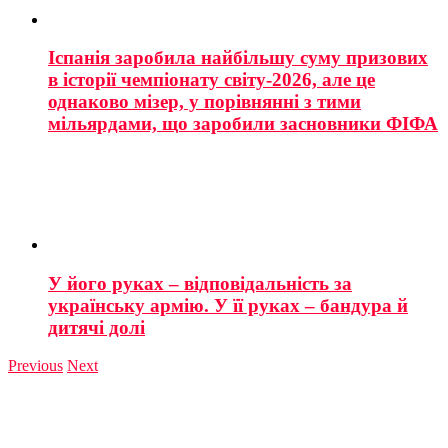
Іспанія заробила найбільшу суму призових
в історії чемпіонату світу-2026, але це
однаково мізер, у порівнянні з тими
мільярдами, що заробили засновники ФІФА
У його руках – відповідальність за
українську армію. У її руках – бандура й
дитячі долі
Previous
Next