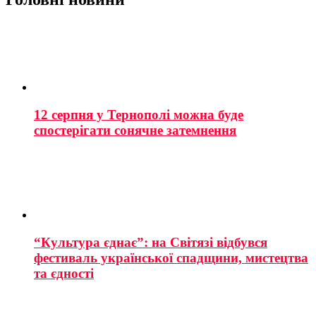
12 серпня у Тернополі можна буде
спостерігати сонячне затемнення
“Культура єднає”: на Світязі відбувся
фестиваль української спадщини, мистецтва
та єдності