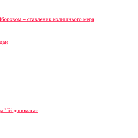
Зборовом – ставленик колишнього мера
йдан
а” їй допомагає