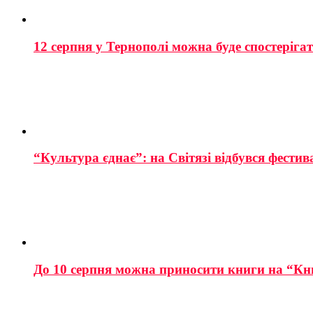
12 серпня у Тернополі можна буде спостеріга
“Культура єднає”: на Світязі відбувся фестив
До 10 серпня можна приносити книги на “Кн