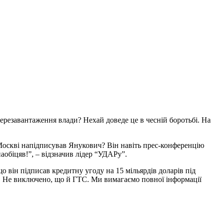
перезавантаження влади? Нехай доведе це в чесній боротьбі. На
 Москві напідписував Янукович? Він навіть прес-конференцію
аобіцяв!”, – відзначив лідер “УДАРу”.
 він підписав кредитну угоду на 15 мільярдів доларів під
в. Не виключено, що й ГТС. Ми вимагаємо повної інформації