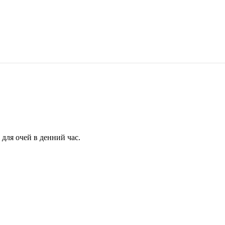
для очей в денний час.