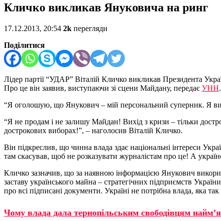
Кличко викликав Януковича на ринг
17.12.2013, 20:54
2k
перегляди
Поділитися
Лідер партії “УДАР” Віталій Кличко викликав Президента Укра
Про це він заявив, виступаючи зі сцени Майдану, передає
УНН
.
“Я оголошую, що Янукович – мій персональний суперник. Я ви
“Я не продам і не залишу Майдан! Вихід з кризи – тільки достр
дострокових виборах!”, – наголосив Віталій Кличко.
Він підкреслив, що чинна влада здає національні інтереси Укр
там скасував, щоб не розказувати журналістам про це! А україн
Кличко зазначив, що за наявною інформацією Янукович використа
заставу українського майна – стратегічних підприємств Украї
про всі підписані документи. Україні не потрібна влада, яка так
Чому влада дала тернопільським свободівцям найм’