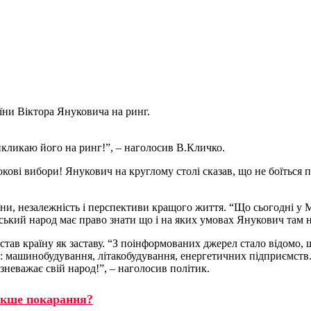
їни Віктора Януковича на ринг.
кликаю його на ринг!”, – наголосив В.Кличко.
окові вибори! Янукович на круглому столі сказав, що не боїться 
аїни, незалежність і перспективи кращого життя. “Що сьогодні у
ський народ має право знати що і на яких умовах Янукович там н
в країну як заставу. “З поінформованих джерел стало відомо, що
ни: машинобудування, літакобудування, енергетичних підприємст
 зневажає свій народ!”, – наголосив політик.
якше покарання?