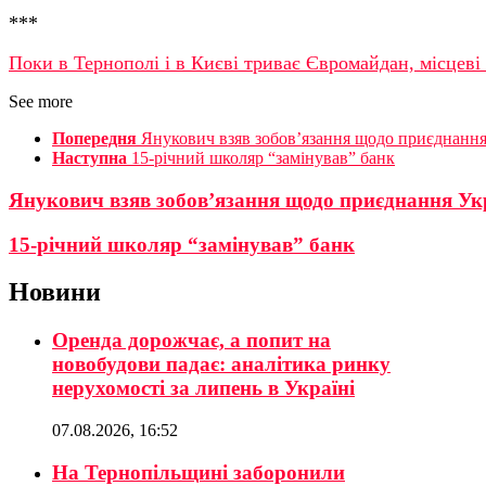
***
Поки в Тернополі і в Києві триває Євромайдан, місцев
See more
Попередня
Янукович взяв зобов’язання щодо приєднанн
Наступна
15-річний школяр “замінував” банк
Янукович взяв зобов’язання щодо приєднання Ук
15-річний школяр “замінував” банк
Новини
Оренда дорожчає, а попит на
новобудови падає: аналітика ринку
нерухомості за липень в Україні
07.08.2026, 16:52
На Тернопільщині заборонили