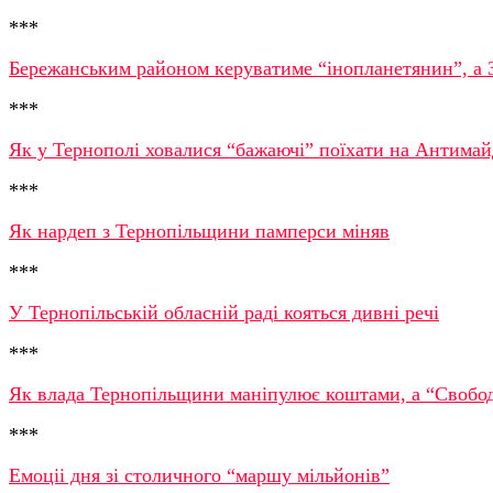
***
Бережанським районом керуватиме “інопланетянин”, а 
***
Як у Тернополі ховалися “бажаючі” поїхати на Антима
***
Як нардеп з Тернопільщини памперси міняв
***
У Тернопільській обласній раді кояться дивні речі
***
Як влада Тернопільщини маніпулює коштами, а “Свобод
***
Емоціі дня зі столичного “маршу мільйонів”