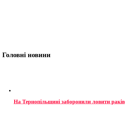
Головні новини
На Тернопільщині заборонили ловити раків