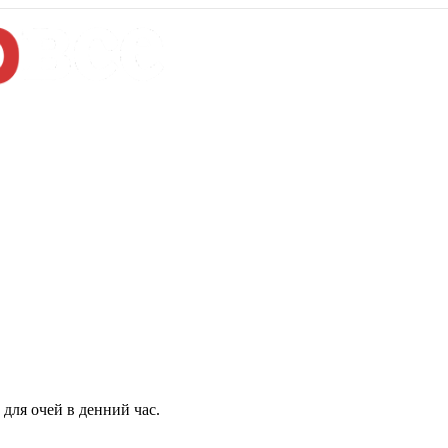
для очей в денний час.