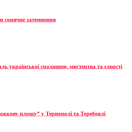
ти сонячне затемнення
аль української спадщини, мистецтва та єдності
ижкову площу” у Тернополі та Теребовлі