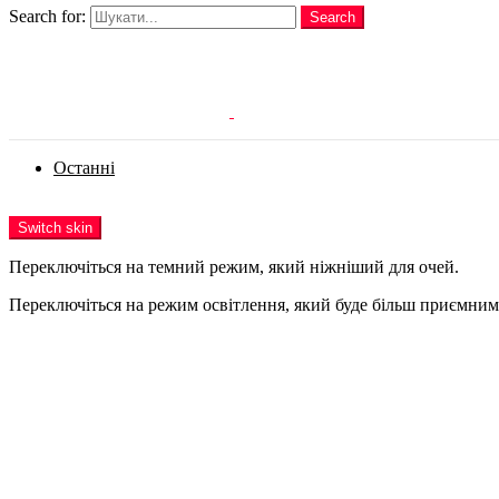
Search for:
Search
Login
Останні
Menu
Switch skin
Переключіться на темний режим, який ніжніший для очей.
Переключіться на режим освітлення, який буде більш приємним 
Login