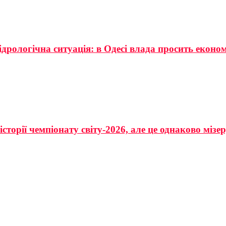
ідрологічна ситуація: в Одесі влада просить еконо
сторії чемпіонату світу-2026, але це однаково мізе