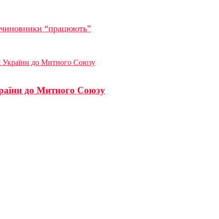
і чиновники “працюють”
я України до Митного Союзу
раїни до Митного Союзу