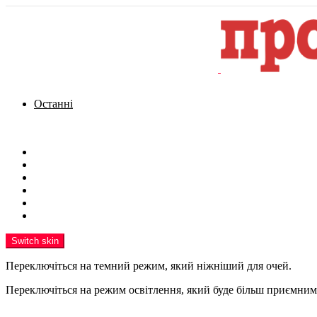
Останні
Menu
Новини
Політика
Кримінал
Фото
Надіслати новину
Реклама на сайті
Switch skin
Переключіться на темний режим, який ніжніший для очей.
Переключіться на режим освітлення, який буде більш приємним 
шукати