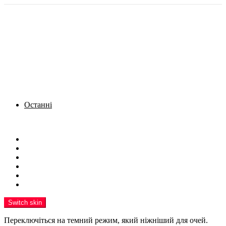
Останні
Menu
Новини
Політика
Кримінал
Фото
Надіслати новину
Реклама на сайті
Switch skin
Переключіться на темний режим, який ніжніший для очей.