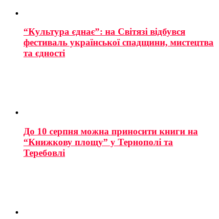
“Культура єднає”: на Світязі відбувся
фестиваль української спадщини, мистецтва
та єдності
До 10 серпня можна приносити книги на
“Книжкову площу” у Тернополі та
Теребовлі