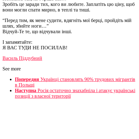
Зробіть це заради тих, кого ви любите. Заплатіть цю ціну, щоб
вони могли спати мирно, в теплі та тиші.
“Перед тим, як мене судити, вдягніть мої берці, пройдіть мій
шлях, збийте ноги…”
Відчуй-Те те, що відчували інші.
І запамятайте:
Я ВАС ТУДИ НЕ ПОСИЛАВ!
Василь Піддубний
See more
Попередня
Українці становлять 90% трудових мігрантів
в Польщі
Наступна
Росія остаточно знахабніла і атакує українські
позиції з власної території