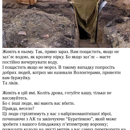
Живіть в ньому. Так, прямо зараз. Вам пощастить, якщо не
зал’лє водою, як кролячу нірку. Бо якщо зал’лє – маєте
постійно вичерпувати воду.
І пощастить якщо не мороз. В такому випадку попросіть
добрих людей, котрих ми називали Волонтерами, привезти
вам буржуйку.
Та ліків.
Живіть в цій ямі. Коліть дрова, готуйте кашу, тільки не
висовуйтесь.
Бо є інші люди, які мають вас вбити.
Правда, весело?
Ці люди стрілятимуть у вас з найрізноманітнішої зброї,
починаючи з АК та закінчуючи “Буратінкою”, який може
зробити з вашого бліндажику п’ятиметрову воронку;
розкидати колоди на двісті метрів а вас самих перетворити на