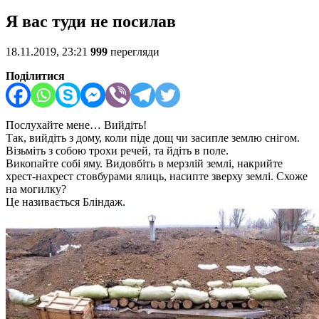
Я вас туди не посилав
18.11.2019, 23:21
999
перегляди
Поділитися
Послухайте мене… Вийдіть!
Так, вийдіть з дому, коли піде дощ чи засипле землю снігом.
Візьміть з собою трохи речей, та йдіть в поле.
Викопайте собі яму. Видовбіть в мерзлій землі, накрийте
хрест-нахрест стовбурами ялиць, насипте зверху землі. Схоже
на могилку?
Це називається Бліндаж.