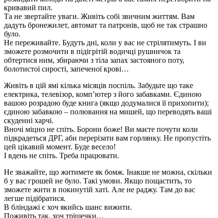
кривавий пил.
Та не звертайте уваги. Живіть собі звичним життям. Вам
дадуть бронежилет, автомат та патронів, щоб не так страшно
було.
Не переживайте. Будуть дні, коли у вас не стрілятимуть. І ви
зможете розмочити в підігрітій водичці рушничок та
обтертися ним, збираючи з тіла запах застояного поту,
болотистої сирості, запеченої крові…
Живіть в цій ямі кілька місяців поспіль. Забудьте що таке
електрика, телевізор, комп’ютер з його забавками. Єдиною
вашою розрадою буде книга (якщо додумалися її прихопити);
єдиною забавкою – полювання на мишей, що переводять ваші
скуденні харчі.
Вночі міцно не спіть. Борони боже! Ви маєте почути коли
підкрадеться ДРГ, аби перерізати вам горлянку. Не пропустіть
цей цікавий момент. Буде весело!
І вдень не спіть. Треба працювати.
Не зважайте, що житимете як бомж. Інакше не можна, скільки
б у вас грошей не було. Такі умови. Якщо пощастить, то
зможете жити в покинутій хаті. Але не раджу. Там до вас
легше підібратися.
В бліндажі є хоч якийсь шанс вижити.
Поживіть так, хоч трішечки…