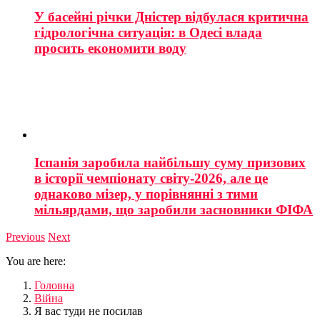
У басейні річки Дністер відбулася критична
гідрологічна ситуація: в Одесі влада
просить економити воду
Іспанія заробила найбільшу суму призових
в історії чемпіонату світу-2026, але це
однаково мізер, у порівнянні з тими
мільярдами, що заробили засновники ФІФА
Previous
Next
You are here:
Головна
Війна
Я вас туди не посилав