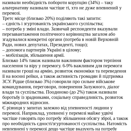
називали необхідність побороти корупцію (34%) – таку
альтернативу називали частіше ті, хто не дуже впевнений у
перемозі.
Третє місце (близько 20%) поділяють такі запити:
– єдність і згуртованість українського суспільства;
– потреба у зміні влади. Зазвичай респонденти вказували
перезавантаження політичного керівництва загалом або
згадувалися конкретні органи (потреба в новій Верховній
Ради, нових депутатах, Президенті, тощо);
– допомога партнерів Україні в цілому;
– мобілізація, збільшення армії.
Близько 14% також називали важливим фактором терпіння
населення та віру у перемогу. 6-9% важливим для перемоги
називали гроші на армію, розвиток економіки та переведення
її на воєнні рейки, а також активність громадян й підтримка
ЗСУ. Рідше (близько 3%) говорили про сильне військове
командування, переговори, повернення Залужного, діалог
влади та суспільства. Поодиноко (до 2%) також називали
боротьбу із зрадниками, соціальну справедливість, розвиток
міжнародних відносин.
Є різниця у запитах залежно від упевненості людини у
перемозі. Наприклад, упевнені у перемозі майже удвічі
частіше говорять про потребу збільшення обсягу зброї, а також
про необхідність єдності/згуртованості суспільства. Натомість
невпевнені у перемозі дещо частіше вказують на потребу