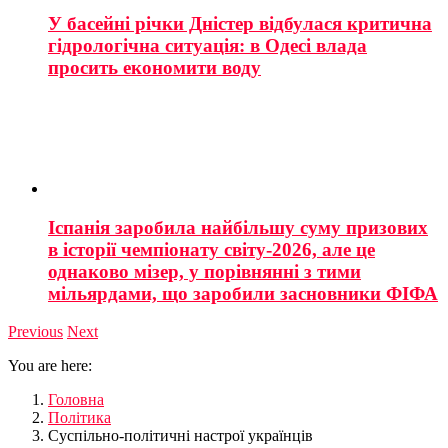
У басейні річки Дністер відбулася критична
гідрологічна ситуація: в Одесі влада
просить економити воду
Іспанія заробила найбільшу суму призових
в історії чемпіонату світу-2026, але це
однаково мізер, у порівнянні з тими
мільярдами, що заробили засновники ФІФА
Previous
Next
You are here:
Головна
Політика
Суспільно-політичні настрої українців