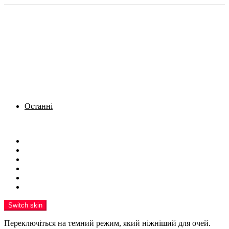
Останні
Menu
Новини
Політика
Кримінал
Фото
Надіслати новину
Реклама на сайті
Switch skin
Переключіться на темний режим, який ніжніший для очей.