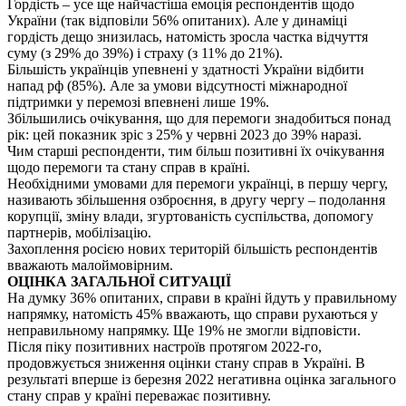
Гордість – усе ще найчастіша емоція респондентів щодо
України (так відповіли 56% опитаних). Але у динаміці
гордість дещо знизилась, натомість зросла частка відчуття
суму (з 29% до 39%) і страху (з 11% до 21%).
Більшість українців упевнені у здатності України відбити
напад рф (85%). Але за умови відсутності міжнародної
підтримки у перемозі впевнені лише 19%.
Збільшились очікування, що для перемоги знадобиться понад
рік: цей показник зріс з 25% у червні 2023 до 39% наразі.
Чим старші респонденти, тим більш позитивні їх очікування
щодо перемоги та стану справ в країні.
Необхідними умовами для перемоги українці, в першу чергу,
називають збільшення озброєння, в другу чергу – подолання
корупції, зміну влади, згуртованість суспільства, допомогу
партнерів, мобілізацію.
Захоплення росією нових територій більшість респондентів
вважають малоймовірним.
ОЦІНКА ЗАГАЛЬНОЇ СИТУАЦІЇ
На думку 36% опитаних, справи в країні йдуть у правильному
напрямку, натомість 45% вважають, що справи рухаються у
неправильному напрямку. Ще 19% не змогли відповісти.
Після піку позитивних настроїв протягом 2022-го,
продовжується зниження оцінки стану справ в Україні. В
результаті вперше із березня 2022 негативна оцінка загального
стану справ у країні переважає позитивну.