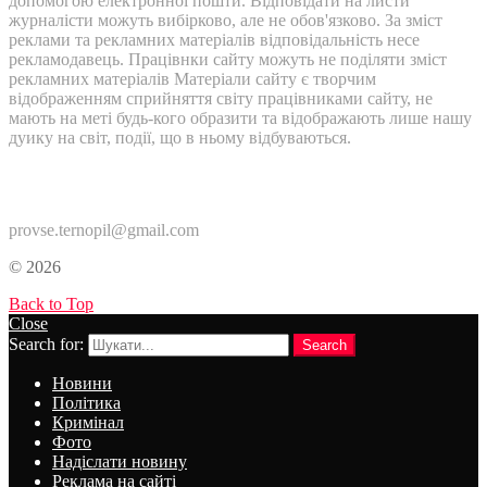
допомогою електронної пошти. Відповідати на листи
журналісти можуть вибірково, але не обов'язково. За зміст
реклами та рекламних матеріалів відповідальність несе
рекламодавець. Працівнки сайту можуть не поділяти зміст
рекламних матеріалів Матеріали сайту є творчим
відображенням сприйняття світу працівниками сайту, не
мають на меті будь-кого образити та відображають лише нашу
дуику на світ, події, що в ньому відбуваються.
Контакти:
provse.ternopil@gmail.com
© 2026
Back to Top
Close
Search for:
Search
Новини
Політика
Кримінал
Фото
Надіслати новину
Реклама на сайті