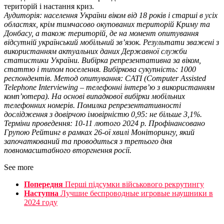
територій і настання криз.
Аудиторія: населення України віком від 18 років і старші в усіх
областях, крім тимчасово окупованих територій Криму та
Донбасу, а також територій, де на момент опитування
відсутній український мобільний зв’язок. Результати зважені з
використанням актуальних даних Державної служби
статистики України. Вибірка репрезентативна за віком,
статтю і типом поселення. Вибіркова сукупність: 1000
респондентів. Метод опитування: CATI (Computer Assisted
Telephone Interviewing – телефонні інтерв’ю з використанням
комп’ютера). На основі випадкової вибірки мобільних
телефонних номерів. Помилка репрезентативності
дослідження з довірчою імовірністю 0,95: не більше 3,1%.
Терміни проведення: 10-11 лютого 2024 р. Профінансовано
Групою Рейтинг в рамках 26-ої хвилі Моніторингу, який
започаткований та проводиться з третього дня
повномасштабного вторгнення росії.
See more
Попередня
Перші підсумки військового рекрутингу
Наступна
Лучшие беспроводные игровые наушники в
2024 году