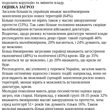
подолати корупцію та змінити владу.
ОЦІНКА ЗАГРОЗ
Загалом більшість українців вважає малоймовірним
захоплення росією нових територій (64%).
Більше половини не вірять також у масові заворушення/
протести (53%). Так само більше половини вважають скоріше
малоймовірним встановлення військової диктатури.
Водночас, щодо ризику встановлення диктатури чинної влади
респонденти висловились дещо гірше: такий сценарій 46%
вважають малоймовірним, 20% вагаються, і 24% думають, що
це можливо.
Більш ймовірними загрозами українці вважають загострення
економічної (48%) та політичної (45%) кризи. Ще до 35%
вагаються чи це можливо, і до 20% вважають, що кризи не
буде.
Респонденти, які упевнені у перемозі України, загалом мають
більше оптимізму відносно і інших подій: наприклад, вони не
розглядають як можливий сценарій захоплення росією нових
територій, менше вірять в можливість встановлення
диктатури, кризи.
Молодші покоління мають дещо песимістичні оцінки щодо
загроз, ніж старші. Наприклад, у віковій групі 18-35 років 32%
вважають імовірними масові заворушення та протести, хоча
серед категорії 51+ років так думають тільки 16%. Також
молодші вважають більш вірогідним захоплення нових