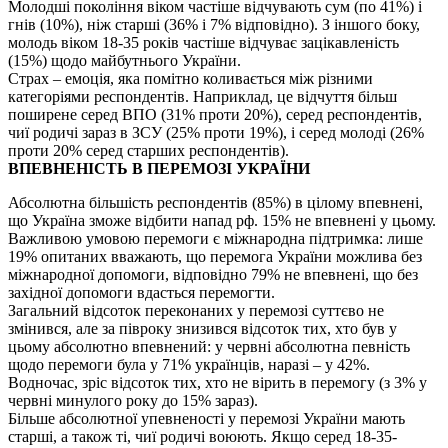
Молодші покоління віком частіше відчувають сум (по 41%) і
гнів (10%), ніж старші (36% і 7% відповідно). З іншого боку,
молодь віком 18-35 років частіше відчуває зацікавленість
(15%) щодо майбутнього України.
Страх – емоція, яка помітно коливається між різними
категоріями респондентів. Наприклад, це відчуття більш
поширене серед ВПО (31% проти 20%), серед респондентів,
чиї родичі зараз в ЗСУ (25% проти 19%), і серед молоді (26%
проти 20% серед старших респондентів).
ВПЕВНЕНІСТЬ В ПЕРЕМОЗІ УКРАЇНИ
Абсолютна більшість респондентів (85%) в цілому впевнені,
що Україна зможе відбити напад рф. 15% не впевнені у цьому.
Важливою умовою перемоги є міжнародна підтримка: лише
19% опитаних вважають, що перемога України можлива без
міжнародної допомоги, відповідно 79% не впевнені, що без
західної допомоги вдасться перемогти.
Загальний відсоток переконаних у перемозі суттєво не
змінився, але за півроку знизився відсоток тих, хто був у
цьому абсолютно впевнений: у червні абсолютна певність
щодо перемоги була у 71% українців, наразі – у 42%.
Водночас, зріс відсоток тих, хто не вірить в перемогу (з 3% у
червні минулого року до 15% зараз).
Більше абсолютної упевненості у перемозі України мають
старші, а також ті, чиї родичі воюють. Якщо серед 18-35-