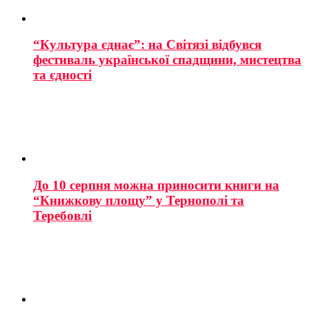
“Культура єднає”: на Світязі відбувся
фестиваль української спадщини, мистецтва
та єдності
До 10 серпня можна приносити книги на
“Книжкову площу” у Тернополі та
Теребовлі