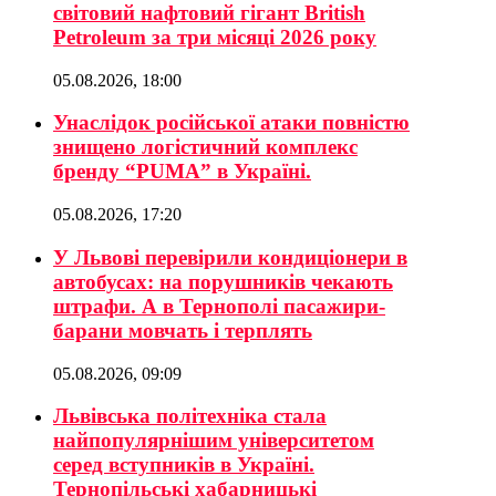
світовий нафтовий гігант British
Petroleum за три місяці 2026 року
05.08.2026, 18:00
Унаслідок російської атаки повністю
знищено логістичний комплекс
бренду “PUMA” в Україні.
05.08.2026, 17:20
У Львові перевірили кондиціонери в
автобусах: на порушників чекають
штрафи. А в Тернополі пасажири-
барани мовчать і терплять
05.08.2026, 09:09
Львівська політехніка стала
найпопулярнішим університетом
серед вступників в Україні.
Тернопільські хабарницькі