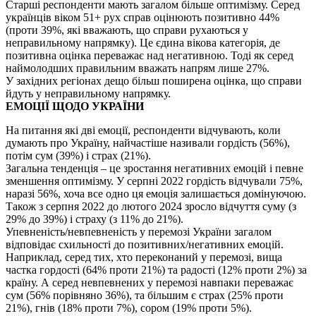
Старші респонденти мають загалом більше оптимізму. Серед
українців віком 51+ рух справ оцінюють позитивно 44%
(проти 39%, які вважають, що справи рухаються у
неправильному напрямку). Це єдина вікова категорія, де
позитивна оцінка переважає над негативною. Тоді як серед
наймолодших правильним вважать напрям лише 27%.
У західних регіонах дещо більш поширена оцінка, що справи
йдуть у неправильному напрямку.
ЕМОЦІЇ ЩОДО УКРАЇНИ
На питання які дві емоції, респонденти відчувають, коли
думають про Україну, найчастіше називали гордість (56%),
потім сум (39%) і страх (21%).
Загальна тенденція – це зростання негативних емоцій і певне
зменшення оптимізму. У серпні 2022 гордість відчували 75%,
наразі 56%, хоча все одно ця емоція залишається домінуючою.
Також з серпня 2022 до лютого 2024 зросло відчуття суму (з
29% до 39%) і страху (з 11% до 21%).
Упевненість/невпевненість у перемозі України загалом
відповідає схильності до позитивних/негативних емоцій.
Наприклад, серед тих, хто переконаний у перемозі, вища
частка гордості (64% проти 21%) та радості (12% проти 2%) за
країну. А серед невпевнених у перемозі навпаки переважає
сум (56% порівняно 36%), та більшим є страх (25% проти
21%), гнів (18% проти 7%), сором (19% проти 5%).