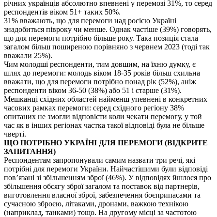
річних українців абсолютно впевнені у перемозі 31%, то серед
респондентів віком 51+ таких 50%.
31% вважають, що для перемоги над росією Україні
знадобиться півроку чи менше. Однак частіше (39%) говорять,
що для перемоги потрібно більше року. Така позиція стала
загалом більш поширеною порівняно з червнем 2023 (тоді так
вважали 25%).
Чим молодші респонденти, тим довшим, на їхню думку, є
шлях до перемоги: молодь віком 18-35 років більш схильна
вважати, що для перемоги потрібно понад рік (52%), аніж
респонденти віком 36-50 (38%) або 51 і старше (31%).
Мешканці східних областей найменш упевнені в конкретних
часових рамках перемоги: серед східного регіону 38%
опитаних не змогли відповісти коли чекати перемогу, у той
час як в інших регіонах частка такої відповіді була не більше
чверті.
ЩО ПОТРІБНО УКРАЇНІ ДЛЯ ПЕРЕМОГИ (ВІДКРИТЕ
ЗАПИТАННЯ)
Респондентам запропонували самим назвати три речі, які
потрібні для перемоги України. Найчастішими були відповіді
пов’язані зі збільшенням зброї (46%). У відповідях йшлося про
збільшення обсягу зброї загалом та поставок від партнерів,
виготовлення власної зброї, забезпечення боєприпасами та
сучасною зброєю, літаками, дронами, важкою технікою
(наприклад, танками) тощо. На другому місці за частотою